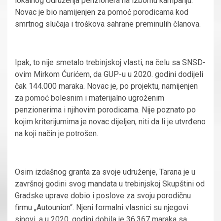
lokalnog Udruženja penzionera na izbornu kampanju.
Novac je bio namijenjen za pomoć porodicama kod
smrtnog slučaja i troškova sahrane preminulih članova.
Ipak, to nije smetalo trebinjskoj vlasti, na čelu sa SNSD-
ovim Mirkom Ćurićem, da GUP-u u 2020. godini dodijeli
čak 144.000 maraka. Novac je, po projektu, namijenjen
za pomoć bolesnim i materijalno ugroženim
penzionerima i njihovim porodicama. Nije poznato po
kojim kriterijumima je novac dijeljen, niti da li je utvrđeno
na koji način je potrošen.
Osim izdašnog granta za svoje udruženje, Tarana je u
završnoj godini svog mandata u trebinjskoj Skupštini od
Gradske uprave dobio i poslove za svoju porodičnu
firmu „Autounion“. Njeni formalni vlasnici su njegovi
sinovi, a u 2020. godini dobila je 36.367 maraka sa