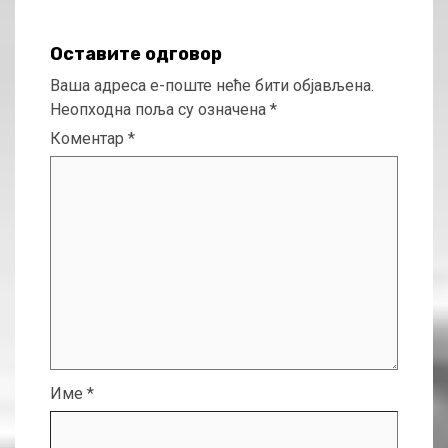
Оставите одговор
Ваша адреса е-поште неће бити објављена.
Неопходна поља су означена
*
Коментар
*
Име
*