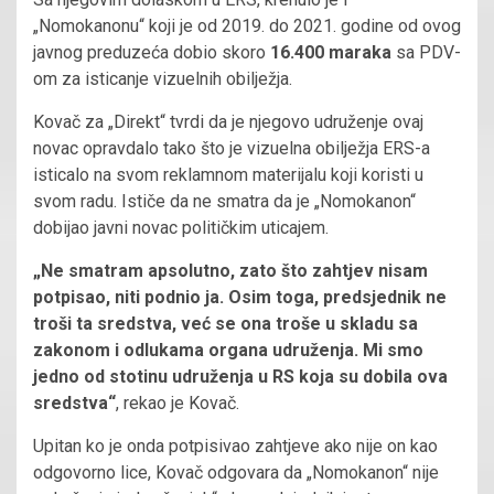
„Nomokanonu“ koji je od 2019. do 2021. godine od ovog
javnog preduzeća dobio skoro
16.400 maraka
sa PDV-
om za isticanje vizuelnih obilježja.
Kovač za „Direkt“ tvrdi da je njegovo udruženje ovaj
novac opravdalo tako što je vizuelna obilježja ERS-a
isticalo na svom reklamnom materijalu koji koristi u
svom radu. Ističe da ne smatra da je „Nomokanon“
dobijao javni novac političkim uticajem.
„Ne smatram apsolutno, zato što zahtjev nisam
potpisao, niti podnio ja. Osim toga, predsjednik ne
troši ta sredstva, već se ona troše u skladu sa
zakonom i odlukama organa udruženja. Mi smo
jedno od stotinu udruženja u RS koja su dobila ova
sredstva“
, rekao je Kovač.
Upitan ko je onda potpisivao zahtjeve ako nije on kao
odgovorno lice, Kovač odgovara da „Nomokanon“ nije