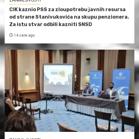
ZANIMLJIVOSTI
CIK kaznio PSS za zloupotrebu javnih resursa
od strane Stanivukovića na skupu penzionera.
Za istu stvar odbili kazniti SNSD
14 сати ago