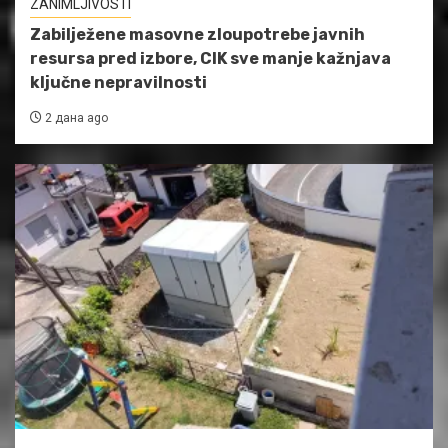
ZANIMLJIVOSTI
Zabilježene masovne zloupotrebe javnih
resursa pred izbore, CIK sve manje kažnjava
ključne nepravilnosti
2 дана ago