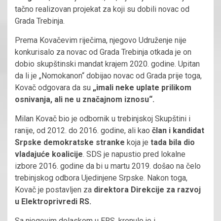
tačno realizovan projekat za koji su dobili novac od
Grada Trebinja.
Prema Kovačevim riječima, njegovo Udruženje nije
konkurisalo za novac od Grada Trebinja otkada je on
dobio skupštinski mandat krajem 2020. godine. Upitan
da li je „Nomokanon“ dobijao novac od Grada prije toga,
Kovač odgovara da su
„imali neke uplate prilikom
osnivanja, ali ne u značajnom iznosu“.
Milan Kovač bio je odbornik u trebinjskoj Skupštini i
ranije, od 2012. do 2016. godine, ali kao
član i kandidat
Srpske demokratske stranke
koja je
tada bila dio
vladajuće koalicije
. SDS je napustio pred lokalne
izbore 2016. godine da bi u martu 2019. došao na čelo
trebinjskog odbora Ujedinjene Srpske. Nakon toga,
Kovač je postavljen za
direktora Direkcije za razvoj
u Elektroprivredi RS.
Sa njegovim dolaskom u ERS, krenulo je i