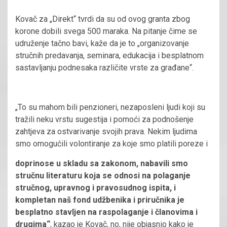
Kovač za „Direkt“ tvrdi da su od ovog granta zbog
korone dobili svega 500 maraka. Na pitanje čime se
udruženje tačno bavi, kaže da je to „organizovanje
stručnih predavanja, seminara, edukacija i besplatnom
sastavljanju podnesaka različite vrste za građane“.
„To su mahom bili penzioneri, nezaposleni ljudi koji su
tražili neku vrstu sugestija i pomoći za podnošenje
zahtjeva za ostvarivanje svojih prava. Nekim ljudima
smo omogućili volontiranje za koje smo platili poreze i
doprinose u skladu sa zakonom, nabavili smo
stručnu literaturu koja se odnosi na polaganje
stručnog, upravnog i pravosudnog ispita, i
kompletan naš fond udžbenika i priručnika je
besplatno stavljen na raspolaganje i članovima i
drugima“
, kazao je Kovač, no, nije objasnio kako je