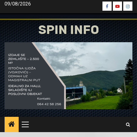
Skip
09/08/2026
Spin
Spin
Spin
to
Facebook
Youtube
Inst
content
SPIN INFO
Primary
Menu