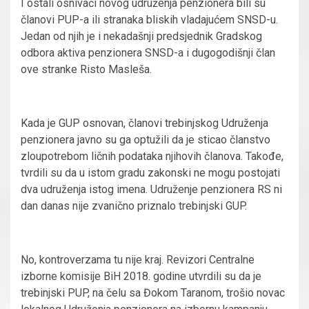
I ostali osnivači novog udruženja penzionera bili su
članovi PUP-a ili stranaka bliskih vladajućem SNSD-u.
Jedan od njih je i nekadašnji predsjednik Gradskog
odbora aktiva penzionera SNSD-a i dugogodišnji član
ove stranke Risto Masleša.
Kada je GUP osnovan, članovi trebinjskog Udruženja
penzionera javno su ga optužili da je sticao članstvo
zloupotrebom ličnih podataka njihovih članova. Takođe,
tvrdili su da u istom gradu zakonski ne mogu postojati
dva udruženja istog imena. Udruženje penzionera RS ni
dan danas nije zvanično priznalo trebinjski GUP.
No, kontroverzama tu nije kraj. Revizori Centralne
izborne komisije BiH 2018. godine utvrdili su da je
trebinjski PUP, na čelu sa Đokom Taranom, trošio novac