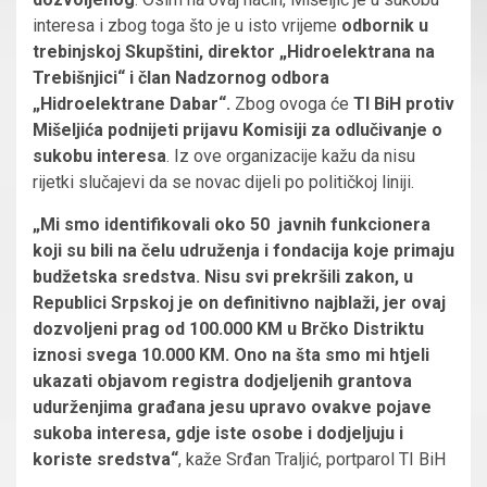
interesa i zbog toga što je u isto vrijeme
odbornik u
trebinjskoj Skupštini, direktor „Hidroelektrana na
Trebišnjici“ i član Nadzornog odbora
„Hidroelektrane Dabar“.
Zbog ovoga će
TI BiH protiv
Mišeljića podnijeti prijavu Komisiji za odlučivanje o
sukobu interesa
. Iz ove organizacije kažu da nisu
rijetki slučajevi da se novac dijeli po političkoj liniji.
„Mi smo identifikovali oko 50 javnih funkcionera
koji su bili na čelu udruženja i fondacija koje primaju
budžetska sredstva. Nisu svi prekršili zakon, u
Republici Srpskoj je on definitivno najblaži, jer ovaj
dozvoljeni prag od 100.000 KM u Brčko Distriktu
iznosi svega 10.000 KM. Ono na šta smo mi htjeli
ukazati objavom registra dodjeljenih grantova
udurženjima građana jesu upravo ovakve pojave
sukoba interesa, gdje iste osobe i dodjeljuju i
koriste sredstva“
, kaže Srđan Traljić, portparol TI BiH