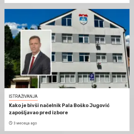
ISTRAŽIVANJA
Kako je bivši načelnik Pala Boško Jugović
zapošljavao pred izbore
3 месеца ago