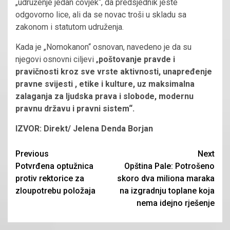
„udruženje jedan čovjek“, da predsjednik jeste
odgovorno lice, ali da se novac troši u skladu sa
zakonom i statutom udruženja.
Kada je „Nomokanon“ osnovan, navedeno je da su
njegovi osnovni ciljevi „
poštovanje pravde i
pravičnosti kroz sve vrste aktivnosti, unapređenje
pravne svijesti , etike i kulture, uz maksimalna
zalaganja za ljudska prava i slobode, modernu
pravnu državu i pravni sistem“.
IZVOR: Direkt/ Jelena Denda Borjan
Continue
Previous
Next
Potvrđena optužnica
Opština Pale: Potrošeno
Reading
protiv rektorice za
skoro dva miliona maraka
zloupotrebu položaja
na izgradnju toplane koja
nema idejno rješenje