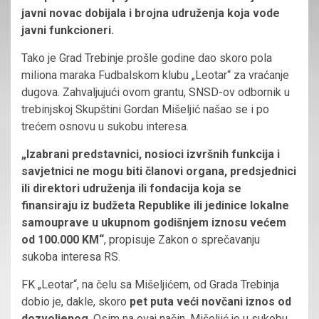
javni novac dobijala i brojna udruženja koja vode
javni funkcioneri.
Tako je Grad Trebinje prošle godine dao skoro pola
miliona maraka Fudbalskom klubu „Leotar“ za vraćanje
dugova. Zahvaljujući ovom grantu, SNSD-ov odbornik u
trebinjskoj Skupštini Gordan Mišeljić našao se i po
trećem osnovu u sukobu interesa.
„Izabrani predstavnici, nosioci izvršnih funkcija i
savjetnici ne mogu biti članovi organa, predsjednici
ili direktori udruženja ili fondacija koja se
finansiraju iz budžeta Republike ili jedinice lokalne
samouprave u ukupnom godišnjem iznosu većem
od 100.000 KM“
, propisuje Zakon o sprečavanju
sukoba interesa RS.
FK „Leotar“, na čelu sa Mišeljićem, od Grada Trebinja
dobio je, dakle, skoro
pet puta veći novčani iznos od
dozvoljenog
. Osim na ovaj način, Mišeljić je u sukobu