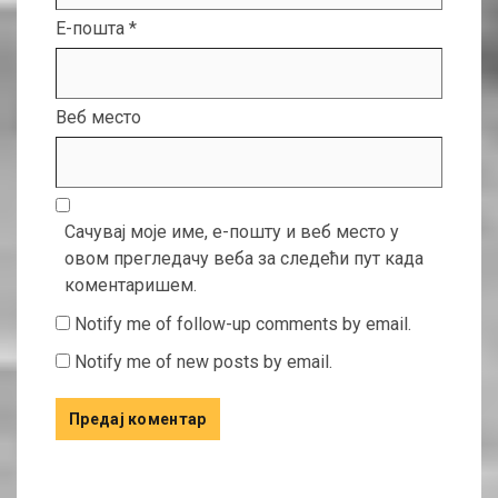
Е-пошта
*
Веб место
Сачувај моје име, е-пошту и веб место у
овом прегледачу веба за следећи пут када
коментаришем.
Notify me of follow-up comments by email.
Notify me of new posts by email.