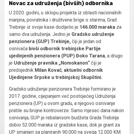
Novac za udruženja (bivših) odbornika
U 2020. godini, u sklopu projekta iz oblasti nacionalnih
manjina, povratnika i društvene brige o starima, Grad
Trebinje iz svoje kase dodijelio je
146.000 maraka
za
samo dva udruženja. Jedno je
Gradsko udruženje
penzionera (GUP) Trebinje,
čiji je jedan od
osnivača
bivši odbornik trebinjske Partije
ujedinjenih penzionera (PUP) Đoko Tarana
, a drugo
je
Udruženje pravnika „Nomokanon“
čiji je
predsjednik
Milan Kovač
,
aktuelni odbornik
Ujedinjene Srpske u trebinjskoj Skupštini.
Gradsko udruženje penzionera Trebinje formirano je
2017. godine, cijepanjem već postojećeg Udruženja
penzionera (UP) u ovom gradu, a njegovo osnivanje
pratile su brojne kontroverze. Samo mjesec dana nakon
osnivanja, GUP je rebalansom budžeta Grada Trebinja
dobio 52.000 maraka iz gradske kase, dok je grant za
UP smanjen sa planiranih 90.000 na svega 12.000 KM.