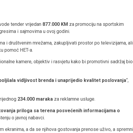
ovode tender vrijedan
877.000 KM
za promociju na sportskim
gresima i sajmovima u ovoj godini.
ma i društvenim mrežama, zakupljivati prostor po televizijama, ali
ijsku pomoć HET-a.
onalne kamere, objektiv i rasvjetu kako bi promotivni sadržaj bio
jšala vidljivost brenda i unaprijedio kvalitet poslovanja
“,
vrijednog
234.000 maraka
za reklamne usluge.
tovanja priloga sa terena posvećenih informacijama o
tenju o javnoj nabavci.
lim ekranima, a da se njihova gostovanja prenose uživo, a spremn