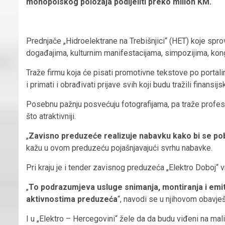
monopolskog položaja podijeliti preko milion KM.
Prednjače „Hidroelektrane na Trebišnjici“ (HET) koje spr
događajima, kulturnim manifestacijama, simpozijima, kon
Traže firmu koja će pisati promotivne tekstove po portali
i primati i obrađivati prijave svih koji budu tražili finans
Posebnu pažnju posvećuju fotografijama, pa traže profesi
što atraktivniji.
„
Zavisno preduzeće realizuje nabavku kako bi se pobol
kažu u ovom preduzeću pojašnjavajući svrhu nabavke.
Pri kraju je i tender zavisnog preduzeća „Elektro Doboj“ 
„
To podrazumjeva usluge snimanja, montiranja i emi
aktivnostima preduzeća
“, navodi se u njihovom obavješ
I u „Elektro – Hercegovini“ žele da da budu viđeni na ma