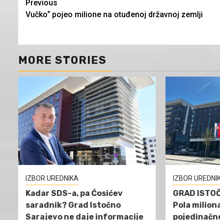
Continue
Previous
Vučko“ pojeo milione na otuđenoj državnoj zemlji
Reading
MORE STORIES
IZBOR UREDNIKA
IZBOR UREDNI
Kadar SDS-a, pa Ćosićev
GRAD ISTO
saradnik? Grad Istočno
Pola milion
Sarajevo ne daje informacije
pojedinačn