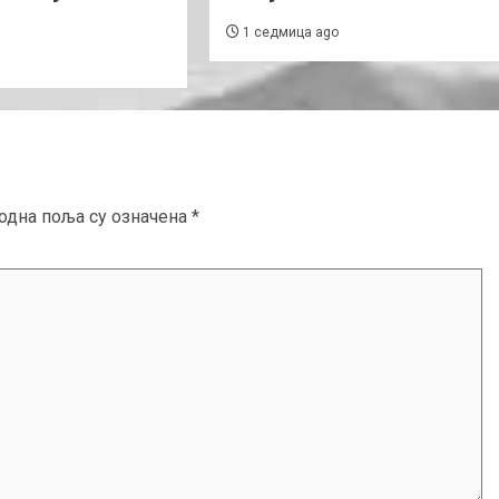
1 седмица ago
одна поља су означена
*