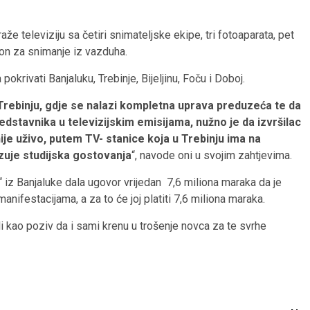
že televiziju sa četiri snimateljske ekipe, tri fotoaparata, pet
ron za snimanje iz vazduha.
okrivati Banjaluku, Trebinje, Bijeljinu, Foču i Doboj.
Trebinju, gdje se nalazi kompletna uprava preduzeća te da
edstavnika u televizijskim emisijama, nužno je da izvršilac
je uživo, putem TV- stanice koja u Trebinju ima na
izuje studijska gostovanja
“, navode oni u svojim zahtjevima.
iz Banjaluke dala ugovor vrijedan 7,6 miliona maraka da je
anifestacijama, a za to će joj platiti 7,6 miliona maraka.
i kao poziv da i sami krenu u trošenje novca za te svrhe