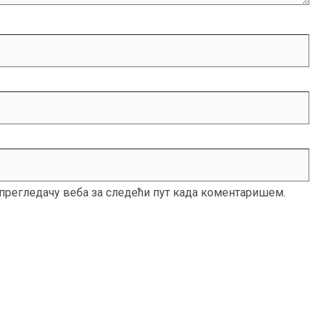
м прегледачу веба за следећи пут када коментаришем.