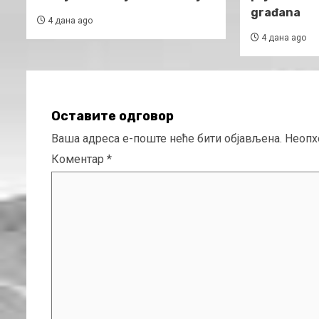
građana
4 дана ago
4 дана ago
Оставите одговор
Ваша адреса е-поште неће бити објављена.
Неопх
Коментар
*