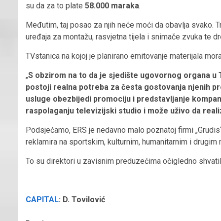
su da za to plate
58.000 maraka
.
Međutim, taj posao za njih neće moći da obavlja svako. Tra
uređaja za montažu, rasvjetna tijela i snimače zvuka te d
TVstanica na kojoj je planirano emitovanje materijala mora p
„
S obzirom na to da je sjedište ugovornog organa u 
postoji realna potreba za česta gostovanja njenih pr
usluge obezbijedi promociju i predstavljanje kompani
raspolaganju televizijski studio i može uživo da real
Podsjećamo, ERS je nedavno malo poznatoj firmi „Grudis“ 
reklamira na sportskim, kulturnim, humanitarnim i drugim m
To su direktori u zavisnim preduzećima očigledno shvatil
CAPITAL
: D. Tovilović