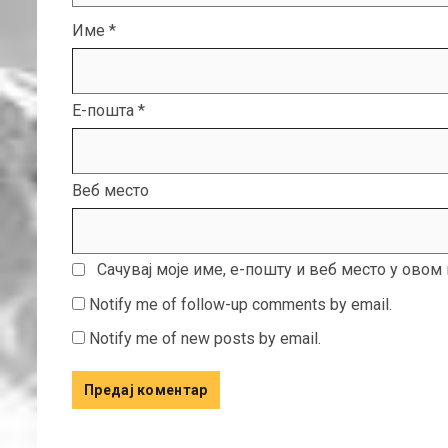
Име
*
Е-пошта
*
Веб место
Сачувај моје име, е-пошту и веб место у ово
Notify me of follow-up comments by email.
Notify me of new posts by email.