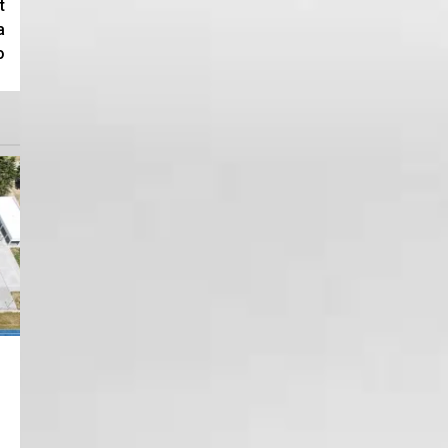
t
a
o