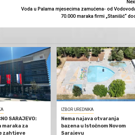
Nex
Voda u Palama mjesecima zamućena- od Vodovod
70.000 maraka firmi „Stanišić“ do
KA
IZBOR UREDNIKA
ČNO SARAJEVO:
Nema najava otvaranja
a maraka za
bazena u Istočnom Novom
e zahtjeve
Sarajevu