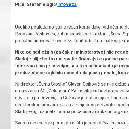
Piše: Stefan Blagić/
Infoveza
Ukoliko pogledamo samo jedan korak dalje, vidjećemo da
Radovana Viškovića, zatim tadašnjeg direktora „Šuma Srp
prećutno aminovale sve nezakonitosti i kriminal koji je ra
Niko od nadležnih (pa čak ni ministarstvo) nije reag
Sladoje bilježio tokom svake finansijske godine na r
tolerisao i bio je poželjan, a u trenucima kada je in
preduzeće se oglušilo i počelo da plaća penale, koji s
Ni direktor „Šuma Srpske“ Slaven Gojković se nije držao z
organizacija ŠG „Zelengora“ Kalinovik je u bezbroj navrat
odvijao u preduzeću, ali Gojković je ostao nijem. I ne s
direktorskog ugovora, pa su se mjeseci pretvorili u godin
Sladojevog mandata, prema podacima sindikalne organizac
Svemu ovome nije pomoglo ni što je republička inspekcija