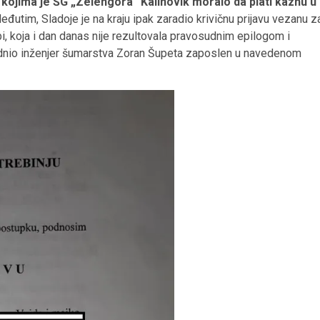
 kojima je ŠG „Zelengora“ Kalinovik moralo da plati kaznu u
đutim, Sladoje je na kraju ipak zaradio krivičnu prijavu vezanu z
i, koja i dan danas nije rezultovala pravosudnim epilogom i
podnio inženjer šumarstva Zoran Šupeta zaposlen u navedenom