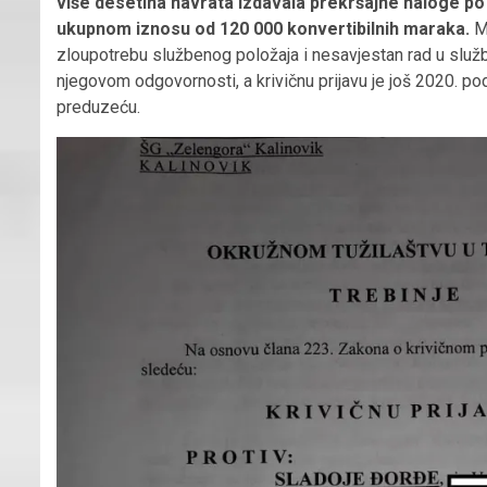
više desetina navrata izdavala prekršajne naloge po
ukupnom iznosu od 120 000 konvertibilnih maraka.
Me
zloupotrebu službenog položaja i nesavjestan rad u služb
njegovom odgovornosti, a krivičnu prijavu je još 2020. 
preduzeću.