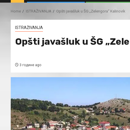
Home
ISTRAŽIVANJA
Opšti javašluk u ŠG „Zelengora“ Kalinovik
ISTRAŽIVANJA
Opšti javašluk u ŠG „Zel
3 године ago