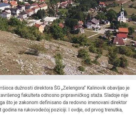
vršioca dužnosti direktora ŠG „Zelengora“ Kalinovik obavljao je
završenog fakulteta odnosno pripravničkog staža. Sladoje nije
ga što je zakonom definisano da redovno imenovani direktor
 godina na rukovodećoj poziciji. I ovdje, od prvog trenutka,