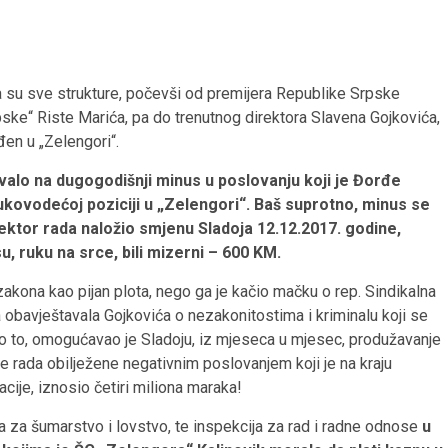
 su sve strukture, počevši od premijera Republike Srpske
ske“ Riste Marića, pa do trenutnog direktora Slavena Gojkovića,
đen u „Zelengori“.
ovalo na dugogodišnji minus u poslovanju koji je Đorđe
ukovodećoj poziciji u „Zelengori“. Baš suprotno, minus se
spektor rada naložio smjenu Sladoja 12.12.2017. godine,
u, ruku na srce, bili mizerni – 600 KM.
akona kao pijan plota, nego ga je kačio mačku o rep. Sindikalna
a obavještavala Gojkovića o nezakonitostima i kriminalu koji se
amo to, omogućavao je Sladoju, iz mjeseca u mjesec, produžavanje
e rada obilježene negativnim poslovanjem koji je na kraju
ije, iznosio četiri miliona maraka!
 za šumarstvo i lovstvo, te inspekcija za rad i radne odnose
u