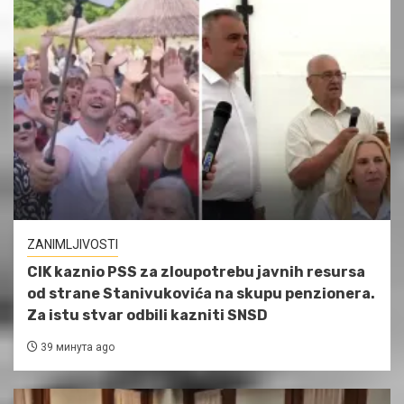
ZANIMLJIVOSTI
CIK kaznio PSS za zloupotrebu javnih resursa
od strane Stanivukovića na skupu penzionera.
Za istu stvar odbili kazniti SNSD
39 минута ago