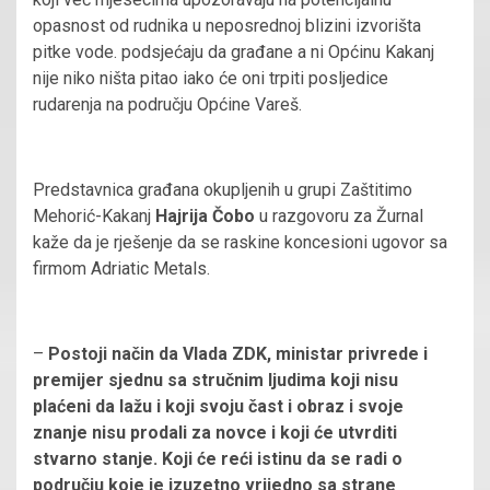
opasnost od rudnika u neposrednoj blizini izvorišta
pitke vode. podsjećaju da građane a ni Općinu Kakanj
nije niko ništa pitao iako će oni trpiti posljedice
rudarenja na području Općine Vareš.
Predstavnica građana okupljenih u grupi Zaštitimo
Mehorić-Kakanj
Hajrija Čobo
u razgovoru za Žurnal
kaže da je rješenje da se raskine koncesioni ugovor sa
firmom Adriatic Metals.
–
Postoji način da Vlada ZDK, ministar privrede i
premijer sjednu sa stručnim ljudima koji nisu
plaćeni da lažu i koji svoju čast i obraz i svoje
znanje nisu prodali za novce i koji će utvrditi
stvarno stanje. Koji će reći istinu da se radi o
području koje je izuzetno vrijedno sa strane