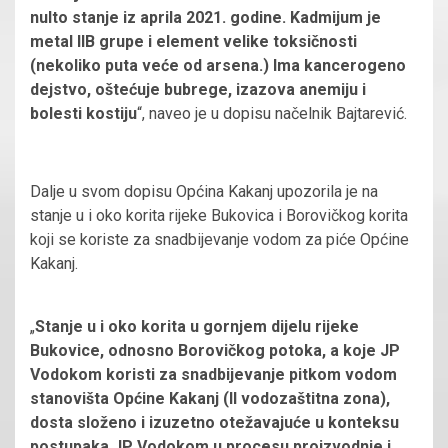
nulto stanje iz aprila 2021. godine. Kadmijum je
metal IIB grupe i element velike toksičnosti
(nekoliko puta veće od arsena.) Ima kancerogeno
dejstvo, oštećuje bubrege, izazova anemiju i
bolesti kostiju
“, naveo je u dopisu načelnik Bajtarević.
Dalje u svom dopisu Općina Kakanj upozorila je na
stanje u i oko korita rijeke Bukovica i Borovičkog korita
koji se koriste za snadbijevanje vodom za piće Općine
Kakanj.
„
Stanje u i oko korita u gornjem dijelu rijeke
Bukovice, odnosno Borovičkog potoka, a koje JP
Vodokom koristi za snadbijevanje pitkom vodom
stanovišta Općine Kakanj (II vodozaštitna zona),
dosta složeno i izuzetno otežavajuće u konteksu
postupaka JP Vodokom u procesu proizvodnje i