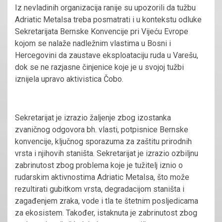
Iz nevladinih organizacija ranije su upozorili da tužbu
Adriatic Metalsa treba posmatrati i u kontekstu odluke
Sekretarijata Bernske Konvencije pri Vijeću Evrope
kojom se nalaže nadležnim vlastima u Bosni i
Hercegovini da zaustave eksploataciju ruda u Varešu,
dok se ne razjasne činjenice koje je u svojoj tužbi
iznijela upravo aktivistica Čobo.
Sekretarijat je izrazio žaljenje zbog izostanka
zvaničnog odgovora bh. vlasti, potpisnice Bernske
konvencije, ključnog sporazuma za zaštitu prirodnih
vrsta i njihovih staništa. Sekretarijat je izrazio ozbiljnu
zabrinutost zbog problema koje je tužitelj iznio o
rudarskim aktivnostima Adriatic Metalsa, što može
rezultirati gubitkom vrsta, degradacijom staništa i
zagađenjem zraka, vode i tla te štetnim posljedicama
za ekosistem. Također, istaknuta je zabrinutost zbog