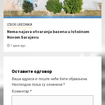
IZBOR UREDNIKA
Nema najava otvaranja bazena u Istočnom
Novom Sarajevu
7 дана ago
Оставите одговор
Ваша адреса е-поште неће бити објављена.
Неопходна поља су означена
*
Коментар
*