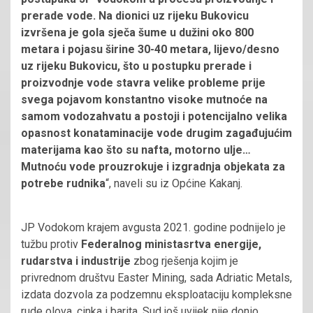
prerade vode. Na dionici uz rijeku Bukovicu
izvršena je gola sječa šume u dužini oko 800
metara i pojasu širine 30-40 metara, lijevo/desno
uz rijeku Bukovicu, što u postupku prerade i
proizvodnje vode stavra velike probleme prije
svega pojavom konstantno visoke mutnoće na
samom vodozahvatu a postoji i potencijalno velika
opasnost konataminacije vode drugim zagađujućim
materijama kao što su nafta, motorno ulje…
Mutnoću vode prouzrokuje i izgradnja objekata za
potrebe rudnika
“, naveli su iz Općine Kakanj.
JP Vodokom krajem avgusta 2021. godine podnijelo je
tužbu protiv
Federalnog ministasrtva energije,
rudarstva i industrije
zbog rješenja kojim je
privrednom društvu Easter Mining, sada Adriatic Metals,
izdata dozvola za podzemnu eksploataciju kompleksne
rude olova, cinka i barita. Sud još uvijek nije donio