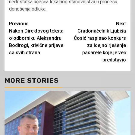
nedostatka učešća lokalnog stanovništva u procesu
donošenja odluka.
Continue
Previous
Next
Nakon Direktovog teksta
Gradonačelnik Ljubiša
Reading
o odborniku Aleksandru
Ćosić raspisao konkurs
Bodirogi, krivične prijave
za idejno rješenje
sa svih strana
pasarele koje je već
predstavio
MORE STORIES