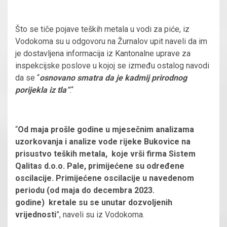
Što se tiče pojave teških metala u vodi za piće, iz
Vodokoma su u odgovoru na Žurnalov upit naveli da im
je dostavljena informacija iz Kantonalne uprave za
inspekcijske poslove u kojoj se između ostalog navodi
da se “
osnovano smatra da je kadmij prirodnog
porijekla iz tla”
.“
“
Od maja prošle godine u mjesečnim analizama
uzorkovanja i analize vode rijeke Bukovice na
prisustvo teških metala, koje vrši firma Sistem
Qalitas d.o.o. Pale, primijećene su određene
oscilacije. Primijećene oscilacije u navedenom
periodu (od maja do decembra 2023.
godine) kretale su se unutar dozvoljenih
vrijednosti
”, naveli su iz Vodokoma.