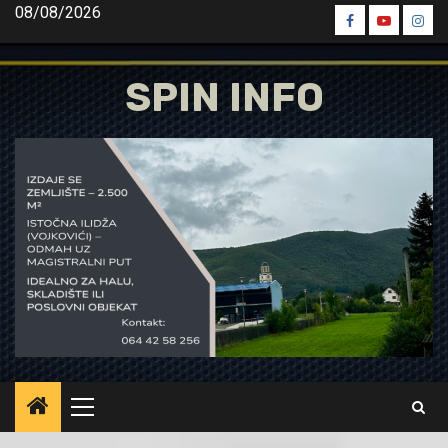
Skip
08/08/2026
Spin
Spin
Spin
to
Facebook
Youtube
Inst
content
SPIN INFO
Primary
Menu