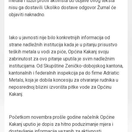
metala i tužbi protiv aktivista do objave ovog teksta
nisu ga dostavili. Ukoliko dostave odgovor Žurnal će
objaviti naknadno.
Iako u javnosti nije bilo konkretnijih informacija od
strane nadležnih institucija kada je u pitanju prisustvo
teških metala u vodi za piće, Općina Kakanj svoju
zabrinutost za ovo pitanje uputila je svim nadležnim
institucijama. Od Skupštine Zeničko-dobojskog kantona,
kantonalnih i federalnih inspekcija pa do firme Adriatic
Metals, koja je dobila koncesiju za otvaranje rudnika u
neposrednoj blizini izvorišta pitke vode za Općinu
Kakanj.
Početkom novembra prošle godine načelnik Općine
Kakanj uputio je dopis za hitno poduzimanje mjera i
dostavljanje informacija vezanih za aktivnosti