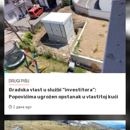
DRUGI PIŠU
Gradska vlast u službi “investitora”:
Popovićima ugrožen opstanak u vlastitoj kući
2 дана ago