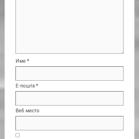
Име
*
Е-пошта
*
Веб место