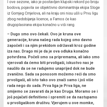
I ove sezone, iako je postavljen klupski rekord po broju
bodova, pojavila se objektivno dominantnija ekipa Sloge
iz Gornjeg Crnjelova, ali na kraju oni nisu ušli u Prvu ligu
zbog nedobijanja licence, a Famos će kao
drugoplasirana ekipa konačno u viši rang.
– Dugo smo ovo čekali. Ovo je kruna ove
generacije, kruna našeg rada kojeg smo davno
započeli i sa njim prekidom održavali kroz godine
iza nas. Drago mi je da je ova odluka konačno
potvrđena. Počeli smo sa pripremama, ali iako smo
vjerovali da ćemo biti prvoligaši, iskustvo nas je
naučilo da se ne radujemo unaprijed dok ne bude
zvanično. Sada sa ponosom možemo reći da smo
prvoligaši, ali isto tako ovo znači samo i još više
rada nego do sada. Prva liga je Prva liga, ne
smijemo se zavarati da je kao Druga. Moramo se i
još pojačati definitivno i spremiti se da nastupamo
u prvoligaškom društvu. Vjerujem u ove momke,