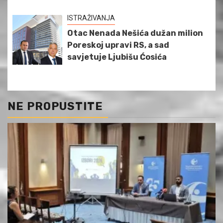
ISTRAŽIVANJA
Otac Nenada Nešića dužan milion
Poreskoj upravi RS, a sad
savjetuje Ljubišu Ćosića
NE PROPUSTITE