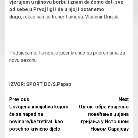
vjerujem u njihovu borbu i znam da ćemo dati sve
od sebe u Prvoj ligi i da u njoj i ostanemo
dugo,
rekao nam je trener Famosa, Vladimir Drinjak.
Podsjećamo, Famos je jučer krenuo sa pripremama za
novu sezonu.
IZVOR: SPORT DC/S.Papaz
Continue
Previous
Next
Usvojena inicijativa kojom
Од октобра извјесно
Reading
će se napad na
повећање цијена
novinare/ke tretirati kao
гријања у Источном
posebno krivično djelo
Новом Сарајеву