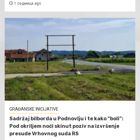
1 седмица ago
GRAĐANSKE INICIJATIVE
Sadržaj bilborda u Podnovlju i te kako “boli”:
Pod okriljem noći skinut poziv na izvršenje
presude Vrhovnog suda RS