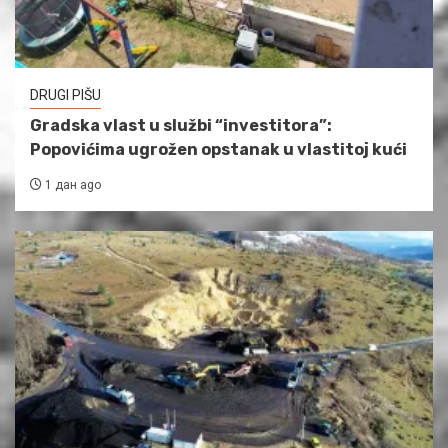
DRUGI PIŠU
Gradska vlast u službi “investitora”:
Popovićima ugrožen opstanak u vlastitoj kući
1 дан ago