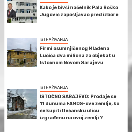
Kako je bivši načelnik Pala Boško
Jugović zapošljavao pred izbore
ISTRAŽIVANJA
Firmi osumnjičenog Mladena
Lučića dva miliona za objekat u
Istočnom Novom Sarajevu
ISTRAŽIVANJA
ISTOČNO SARAJEVO: Prodaje se
11 dunuma FAMOS-ove zemlje, ko
će kupiti Dečansku ulicu
izgrađenu na ovoj zemlji ?