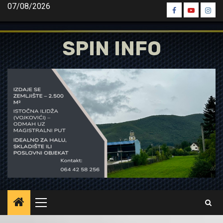
Skip
07/08/2026
Spin
Spin
Spin
to
Facebook
Youtube
Inst
content
SPIN INFO
Primary
Menu