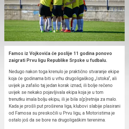
Famos iz Vojkovića će poslije 11 godina ponovo
zaigrati Prvu ligu Republike Srpske u fudbalu.
Nedugo nakon toga krenulo je praktično stvaranje ekipe
koja će godinama biti u vrhu drugoligaškog „Istoka“, ali
uvijek ja zafalio taj jedan korak iznad, ili bolje rečeno
uvijek se nekako pojavljivala ekipa koja je u tom
trenutku imala bolju ekipu, ili je bila s(p)retnija za malo.
Kada je prošli put proširena liga, klubovi slabije plasirani
od Famosa su preskočili u Prvu ligu, a Motoristima je
ostalo još da se bore na drugoligaškim terenima.