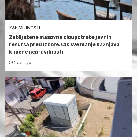
ZANIMLJIVOSTI
Zabilježene masovne zloupotrebe javnih
resursa pred izbore, CIK sve manje kažnjava
ključne nepravilnosti
1 дан ago