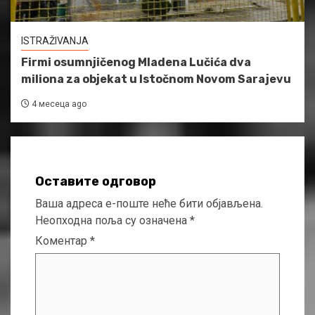
ISTRAŽIVANJA
Firmi osumnjičenog Mladena Lučića dva
miliona za objekat u Istočnom Novom Sarajevu
4 месеца ago
Оставите одговор
Ваша адреса е-поште неће бити објављена.
Неопходна поља су означена
*
Коментар
*