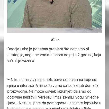
Bićo
Dodaje i ako je poseban problem što nemamo ni
strategije, nego se vodimo onom od prije 2 godine, koja
više nije važeća.
– Niko nema vizije, pameti, bave se stvarima koje su
njima u interesu. A mi se hrvemo da se zaštiti domaća
proizvodnja. Ne može čovjek razumjeti da smo od
gotovine napravili veresiju. Imaš zemlju, vodu, vrijedne
ljude… Našli su pare da pomognete i sanirate lopvluke u
bolnicama, a ovdje niste u stanju – zaključuje Bićo.