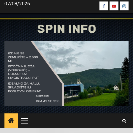
Skip
07/08/2026
Spin
Spin
Spin
to
Facebook
Youtube
Inst
content
SPIN INFO
Primary
Menu