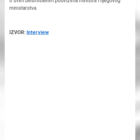
o svim besmislenim podvizima ministra i njegovog
ministarstva.
IZVOR:
Interview