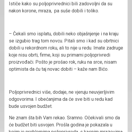
Ističe kako su poljoprivrednici bili zadovoljni da su
nakon korone, mraza, pa suše dobili i toliko.
– Čekali smo isplatu, dobili neko objašnjenje i na kraju
se izgubio trag tom novcu. Pitali smo i kad su obrtnici
dobili u rekordnom roku, ali to nije u redu. Imate zadruge
koje nisu obrti, firme, koji su primarni poljoprivredi
proizvođači. Pošto je prošao rok, ruku na srce, nisam
optimista da ću taj novac dobiti – kaže nam Bićo.
Poljoprivrednici više, dodaje, ne vjeruju neuvjerljivim
odgovorima. I obećanjima da će sve biti u redu kad
bude usvojen budžet.
Ne znam šta bih Vam rekao. Sramno. Očekivali smo da
će budžet biti usvojen. Prošla godina je pokazala u
kojim je problemima poljoprivreda, s kasnim mrazevima