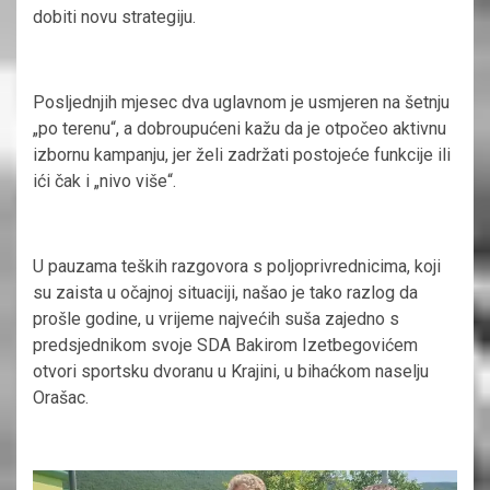
dobiti novu strategiju.
Posljednjih mjesec dva uglavnom je usmjeren na šetnju
„po terenu“, a dobroupućeni kažu da je otpočeo aktivnu
izbornu kampanju, jer želi zadržati postojeće funkcije ili
ići čak i „nivo više“.
U pauzama teških razgovora s poljoprivrednicima, koji
su zaista u očajnoj situaciji, našao je tako razlog da
prošle godine, u vrijeme najvećih suša zajedno s
predsjednikom svoje SDA Bakirom Izetbegovićem
otvori sportsku dvoranu u Krajini, u bihaćkom naselju
Orašac.