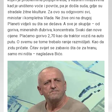
kad je uništeno voće i povrće, pa je došla suša, gdje su
stradale žitne kkulture. Za ovo su odgovorni svi,
ministar i kompletna Vlada. Ne žive oni na drugoj
Planeti vidjeli su šta se dešava. A sve je skuplje – od
goriva, mineralnih đubriva, koncentrata. Svaki dan nove
cijene. Plaćamo gorivo 2,70 kao da traktor voziš na auto
putu. O svemu se tome trebalo ranije razmišljati. Kao da
zidu pričate. Čitav svijet se zabavio šta će za hranu,
samo mi ništa – naglašava Bićo.