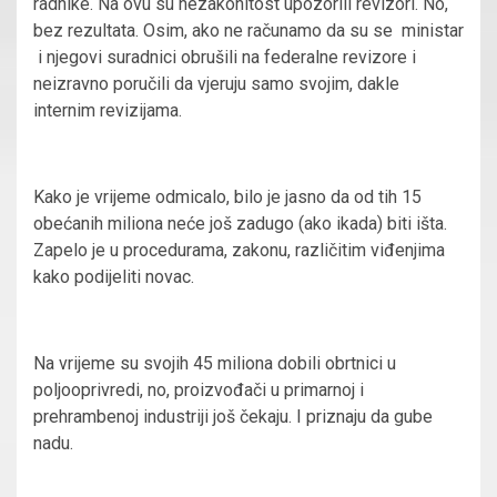
radnike. Na ovu su nezakonitost upozorili revizori. No,
bez rezultata. Osim, ako ne računamo da su se ministar
i njegovi suradnici obrušili na federalne revizore i
neizravno poručili da vjeruju samo svojim, dakle
internim revizijama.
Kako je vrijeme odmicalo, bilo je jasno da od tih 15
obećanih miliona neće još zadugo (ako ikada) biti išta.
Zapelo je u procedurama, zakonu, različitim viđenjima
kako podijeliti novac.
Na vrijeme su svojih 45 miliona dobili obrtnici u
poljooprivredi, no, proizvođači u primarnoj i
prehrambenoj industriji još čekaju. I priznaju da gube
nadu.