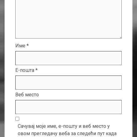
Име
*
Е-пошта
*
Веб место
Сачувај моје име, е-пошту и веб место у
овом прегледачу веба за следећи пут када