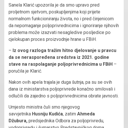
Sanela Klarić upozorila je da smo upravo pred
proljetnom sjetvom, poskupljenjima koji prijete
normalnom funkcioniranju života, no i pred činjenicom
da nepomaganje poljoprivrednicima i ignoriranje njihovih
problema može izazvati nesagledive posljedice po
cjelokupan proces proizvodnje hrane u FBiH.
–
Iz ovog razloga tražim hitno djelovanje u pravcu
da se neraspoređena sredstva iz 2021. godine
stave na raspolaganje poljoprivrednicima u FBiH
–
poručila je Klarić.
Nakon ovih apela trajala je duga šutnja, pa su se ovih
dana iz ministarstva poljoprivrede konačno smilovali i
odlučili da zajedno s poljoprivrednicima obrate javnosti.
Umjesto ministra čuli smo njegovog
savvjetnika
Husniju Kudića
, zatim
Ahmeda
Džubura,
predsjednika Odbora za poljoprivredu,
vodoprivredu i šumarstvo Predstavničkog doma