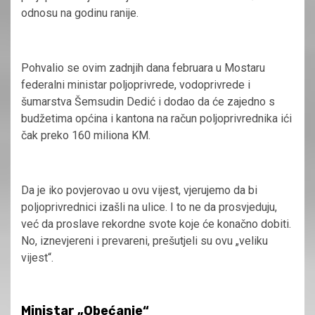
odnosu na godinu ranije.
Pohvalio se ovim zadnjih dana februara u Mostaru
federalni ministar poljoprivrede, vodoprivrede i
šumarstva Šemsudin Dedić i dodao da će zajedno s
budžetima općina i kantona na račun poljoprivrednika ići
čak preko 160 miliona KM.
Da je iko povjerovao u ovu vijest, vjerujemo da bi
poljoprivrednici izašli na ulice. I to ne da prosvjeduju,
već da proslave rekordne svote koje će konačno dobiti.
No, iznevjereni i prevareni, prešutjeli su ovu „veliku
vijest“.
Ministar „Obećanje“