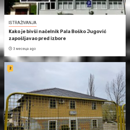
ISTRAŽIVANJA
Kako je bivši načelnik Pala Boško Jugović
zapošljavao pred izbore
3 месеца ago
2