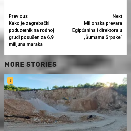
Continue
Previous
Next
Kako je zagrebački
Milionska prevara
Reading
poduzetnik na rodnoj
Egipćanina i direktora u
grudi posušen za 6,9
„Šumama Srpske“
milijuna maraka
MORE STORIES
3