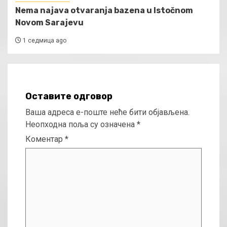
Nema najava otvaranja bazena u Istočnom
Novom Sarajevu
1 седмица ago
Оставите одговор
Ваша адреса е-поште неће бити објављена.
Неопходна поља су означена
*
Коментар
*