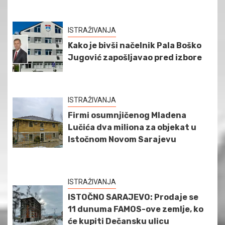
ISTRAŽIVANJA
Kako je bivši načelnik Pala Boško
Jugović zapošljavao pred izbore
ISTRAŽIVANJA
Firmi osumnjičenog Mladena
Lučića dva miliona za objekat u
Istočnom Novom Sarajevu
ISTRAŽIVANJA
ISTOČNO SARAJEVO: Prodaje se
11 dunuma FAMOS-ove zemlje, ko
će kupiti Dečansku ulicu