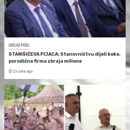
DRUGI PIŠU
STANIŠIĆEVA PIJACA: Stanovništvu dijeli koke,
porodična firma zbraja milione
23 сата ago