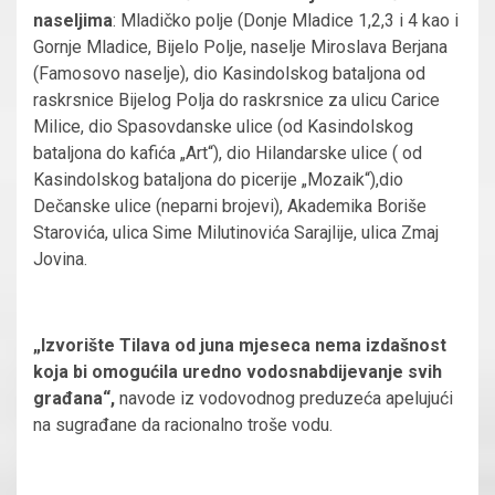
naseljima
: Mladičko polje (Donje Mladice 1,2,3 i 4 kao i
Gornje Mladice, Bijelo Polje, naselje Miroslava Berjana
(Famosovo naselje), dio Kasindolskog bataljona od
raskrsnice Bijelog Polja do raskrsnice za ulicu Carice
Milice, dio Spasovdanske ulice (od Kasindolskog
bataljona do kafića „Art“), dio Hilandarske ulice ( od
Kasindolskog bataljona do picerije „Mozaik“),dio
Dečanske ulice (neparni brojevi), Akademika Boriše
Starovića, ulica Sime Milutinovića Sarajlije, ulica Zmaj
Jovina.
„Izvorište Tilava od juna mjeseca nema izdašnost
koja bi omogućila uredno vodosnabdijevanje svih
građana“,
navode iz vodovodnog preduzeća apelujući
na sugrađane da racionalno troše vodu.