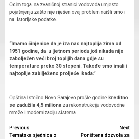
Osim toga, na zvaničnoj stranici vodovoda umjesto
pojašnjenja zašto nije riješen ovaj problem naišli smo i
na istorijske podatke.
“Imamo činjenice da je iza nas najtoplija zima od
1951 godine, da u ljetnom periodu još nikada nije
zabolježen veći broj toplijih dana gdje su
temperature preko 30 stepeni. Takođe smo imali i
najtoplije zabilježeno proljeće ikada.”
Opština Istočno Novo Sarajevo prošle godine
kreditno
se zadužila 4,5 miliona
za rekonstrukciju vodovodne
mreže i modernizaciju sistema.
Continue
Previous
Next
Tematska sjednica o
Poništena dozvola za