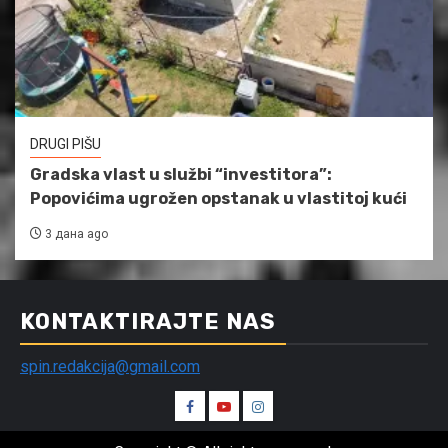
DRUGI PIŠU
Gradska vlast u službi “investitora”:
Popovićima ugrožen opstanak u vlastitoj kući
3 дана ago
KONTAKTIRAJTE NAS
spin.redakcija@gmail.com
Spin
Spin
Spin
Facebook
Youtube
Instagram