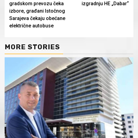
Reading
gradskom prevozu čeka
izgradnju HE „Dabar“
izbore, građani Istočnog
Sarajeva čekaju obećane
električne autobuse
MORE STORIES