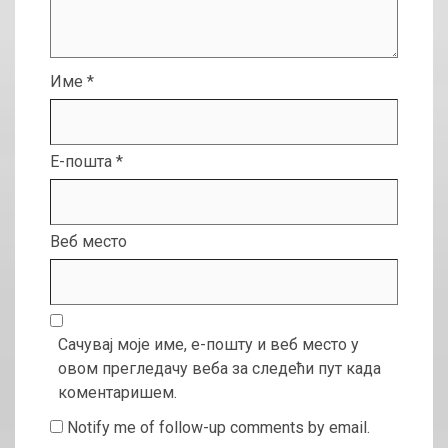
Име
*
Е-пошта
*
Веб место
Сачувај моје име, е-пошту и веб место у
овом прегледачу веба за следећи пут када
коментаришем.
Notify me of follow-up comments by email.