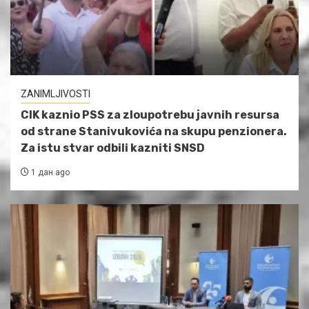
ZANIMLJIVOSTI
CIK kaznio PSS za zloupotrebu javnih resursa
od strane Stanivukovića na skupu penzionera.
Za istu stvar odbili kazniti SNSD
1 дан ago