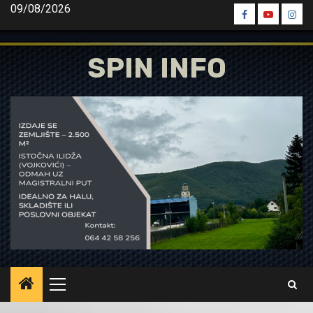
Skip
09/08/2026
Spin
Spin
Spin
to
Facebook
Youtube
Inst
content
SPIN INFO
Primary
Menu