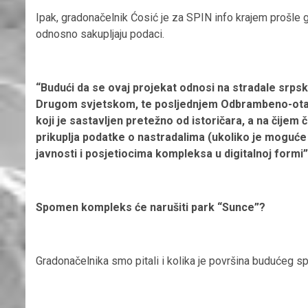
Ipak, gradonačelnik Ćosić je za SPIN info krajem prošle 
odnosno sakupljaju podaci.
“Budući da se ovaj projekat odnosi na stradale srpsk
Drugom svjetskom, te posljednjem Odbrambeno-otadž
koji je sastavljen pretežno od istoričara, a na čijem
prikuplja podatke o nastradalima (ukoliko je moguće 
javnosti i posjetiocima kompleksa u digitalnoj formi”
Spomen kompleks će narušiti park “Sunce”?
Gradonačelnika smo pitali i kolika je površina budućeg s