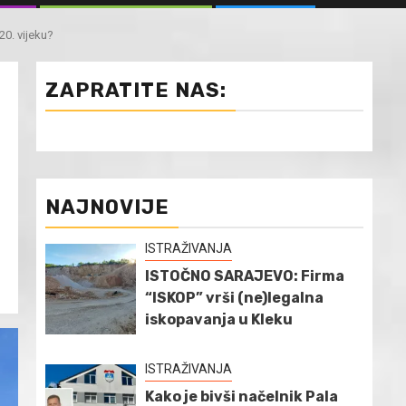
0. vijeku?
ZAPRATITE NAS:
NAJNOVIJE
ISTRAŽIVANJA
ISTOČNO SARAJEVO: Firma
“ISKOP” vrši (ne)legalna
iskopavanja u Kleku
ISTRAŽIVANJA
Kako je bivši načelnik Pala