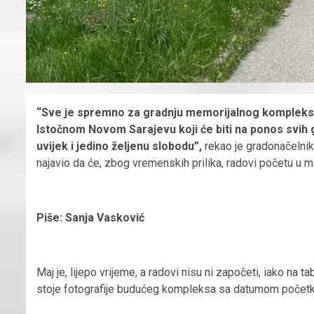
“Sve je spremno za gradnju memorijalnog kompleksa
Istočnom Novom Sarajevu koji će biti na ponos svih ge
uvijek i jedino željenu slobodu”,
rekao je gradonačelnik
najavio da će, zbog vremenskih prilika, radovi početu u m
Piše: Sanja Vasković
Maj je, lijepo vrijeme, a radovi nisu ni započeti, iako n
stoje fotografije budućeg kompleksa sa datumom početka