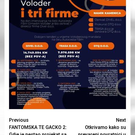
Continue
Previous
Next
FANTOMSKA TE GACKO 2:
Otkrivamo kako su
Reading
Gdje je nestao projekat sa
prevareni povratnici u