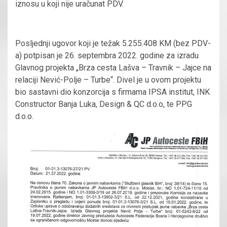
iznosu u koji nije uračunat PDV.
Posljednji ugovor koji je težak 5.255.408 KM (bez PDV-
a) potpisan je 26. septembra 2022. godine za izradu
Glavnog projekta „Brza cesta Lašva – Travnik – Jajce na
relaciji Nević-Polje – Turbe“. Divel je u ovom projektu
bio sastavni dio konzorcija s firmama IPSA institut, INK
Constructor Banja Luka, Design & QC d.o.o, te PPG
d.o.o.