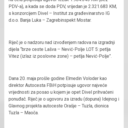
PDV-a), a kada se doda PDV, vrijedan je 2.321.683 KM,
s konzorcijem Divel – Institut za građevinarstvo IG
d.o.o. Banja Luka – Zagrebinspekt Mostar.
Riječ je o nadzoru nad izvođenjem radova na izgradnji
dijela “brze ceste Lašva – Nević-Polje LOT 5: petlja
Vitez (izlaz iz poslovne zone) – petlja Nević-Polje”.
Dana 20. maja prošle godine Elmedin Voloder kao
direktor Autocesta FBiH potpisuje ugovor najveće
vrijednosti za posao u kojem je opet Divel prihvaćeni
ponuđač. Riječ je o ugovoru za izradu (dopuna) Idejnog i
Glavnog projekta autoceste Orašje – Tuzla, dionica
Tuzla – Maoča.