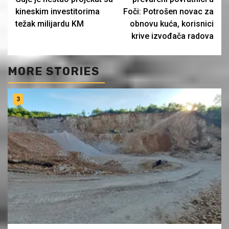
kineskim investitorima
Foči: Potrošen novac za
težak milijardu KM
obnovu kuća, korisnici
krive izvođača radova
MORE STORIES
3