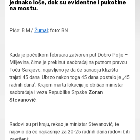
jednako loše, dok su evidentne i pukotine
na mostu.
Piše: B.M./
Žurnal
; foto: BN
Kada je početkom februara zatvoren put Dobro Polje –
Miljevina, čime je prekinut saobraćaj na putnom pravcu
Foča-Sarajevo, najavljeno je da će sanacija klizišta
trajati 45 dana. Ubrzo nakon toga 45 dana postalo je „45
radnih dana“. Krajem marta lokaciju je obišao ministar
saobraćaja i veza Republike Srpske
Zoran
Stevanović
.
Radovi su pri kraju, rekao je ministar Stevanović, te
najavio da će najkasnije za 20-25 radnih dana radovi biti
završeni: