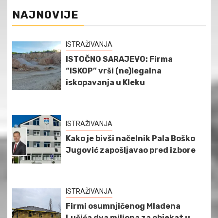
NAJNOVIJE
ISTRAŽIVANJA
ISTOČNO SARAJEVO: Firma
“ISKOP” vrši (ne)legalna
iskopavanja u Kleku
ISTRAŽIVANJA
Kako je bivši načelnik Pala Boško
Jugović zapošljavao pred izbore
ISTRAŽIVANJA
Firmi osumnjičenog Mladena
Lučića dva miliona za objekat u