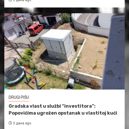
DRUGI PIŠU
Gradska vlast u službi “investitora”:
Popovićima ugrožen opstanak u vlastitoj kući
3 дана ago