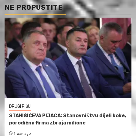
NE PROPUSTITE
DRUGI PIŠU
STANIŠIĆEVA PIJACA: Stanovništvu dijeli koke,
porodična firma zbraja milione
1 дан ago