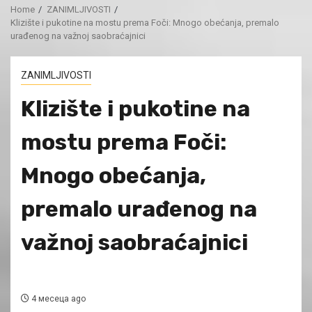
Home
ZANIMLJIVOSTI
Klizište i pukotine na mostu prema Foči: Mnogo obećanja, premalo
urađenog na važnoj saobraćajnici
ZANIMLJIVOSTI
Klizište i pukotine na
mostu prema Foči:
Mnogo obećanja,
premalo urađenog na
važnoj saobraćajnici
4 месеца ago