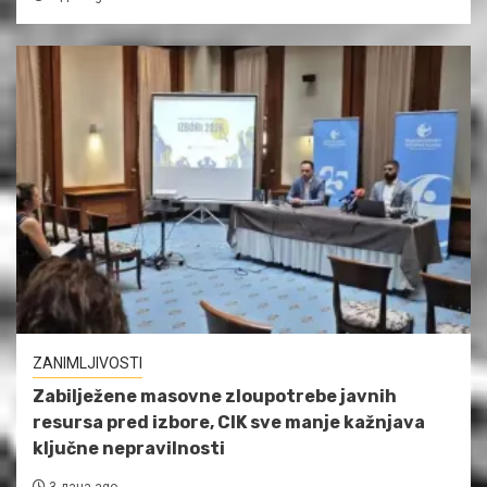
ZANIMLJIVOSTI
Zabilježene masovne zloupotrebe javnih
resursa pred izbore, CIK sve manje kažnjava
ključne nepravilnosti
3 дана ago