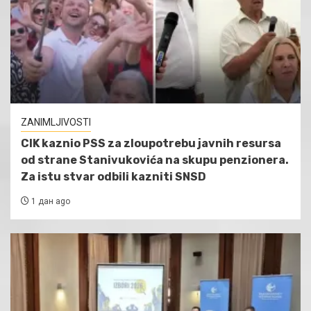
ZANIMLJIVOSTI
CIK kaznio PSS za zloupotrebu javnih resursa
od strane Stanivukovića na skupu penzionera.
Za istu stvar odbili kazniti SNSD
1 дан ago