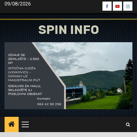
Skip
09/08/2026
Spin
Spin
Spin
to
Facebook
Youtube
Inst
content
SPIN INFO
Primary
Menu