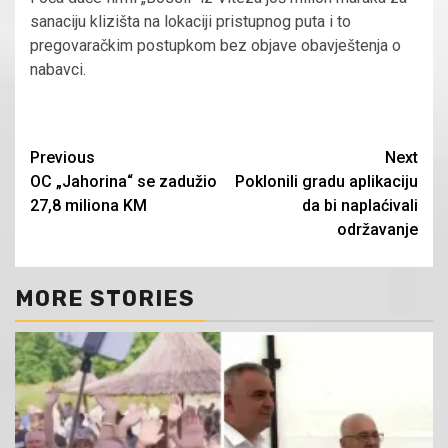
sanaciju klizišta na lokaciji pristupnog puta i to
pregovaračkim postupkom bez objave obavještenja o
nabavci.
Continue
Previous
Next
OC „Jahorina“ se zadužio
Poklonili gradu aplikaciju
Reading
27,8 miliona KM
da bi naplaćivali
održavanje
MORE STORIES