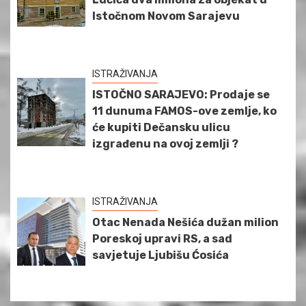
Istočnom Novom Sarajevu
ISTRAŽIVANJA
ISTOČNO SARAJEVO: Prodaje se
11 dunuma FAMOS-ove zemlje, ko
će kupiti Dečansku ulicu
izgrađenu na ovoj zemlji ?
ISTRAŽIVANJA
Otac Nenada Nešića dužan milion
Poreskoj upravi RS, a sad
savjetuje Ljubišu Ćosića