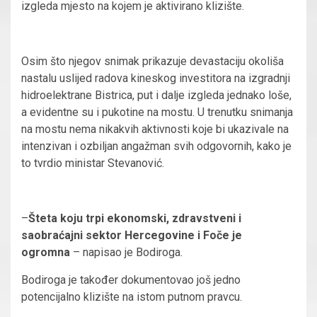
izgleda mjesto na kojem je aktivirano klizište.
Osim što njegov snimak prikazuje devastaciju okoliša
nastalu uslijed radova kineskog investitora na izgradnji
hidroelektrane Bistrica, put i dalje izgleda jednako loše,
a evidentne su i pukotine na mostu. U trenutku snimanja
na mostu nema nikakvih aktivnosti koje bi ukazivale na
intenzivan i ozbiljan angažman svih odgovornih, kako je
to tvrdio ministar Stevanović.
–
Šteta koju trpi ekonomski, zdravstveni i
saobraćajni sektor Hercegovine i Foče je
ogromna
– napisao je Bodiroga.
Bodiroga je također dokumentovao još jedno
potencijalno klizište na istom putnom pravcu.