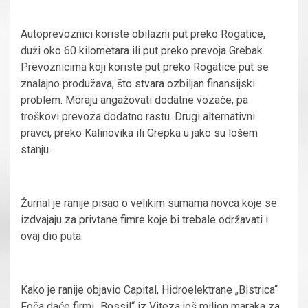
Autoprevoznici koriste obilazni put preko Rogatice,
duži oko 60 kilometara ili put preko prevoja Grebak.
Prevoznicima koji koriste put preko Rogatice put se
znalajno produžava, što stvara ozbiljan finansijski
problem. Moraju angažovati dodatne vozače, pa
troškovi prevoza dodatno rastu. Drugi alternativni
pravci, preko Kalinovika ili Grepka u jako su lošem
stanju.
Žurnal je ranije pisao o velikim sumama novca koje se
izdvajaju za privtane fimre koje bi trebale održavati i
ovaj dio puta.
Kako je ranije objavio Capital, Hidroelektrane „Bistrica“
Foča daće firmi „Bossil“ iz Viteza još milion maraka za