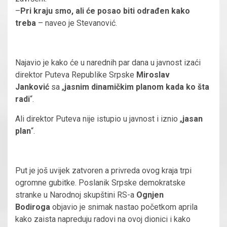
–
Pri kraju smo, ali će posao biti odrađen kako
treba
– naveo je Stevanović.
Najavio je kako će u narednih par dana u javnost izaći
direktor Puteva Republike Srpske
Miroslav
Janković
sa „
jasnim dinamičkim planom kada ko šta
radi
“.
Ali direktor Puteva nije istupio u javnost i iznio „
jasan
plan
“.
Put je još uvijek zatvoren a privreda ovog kraja trpi
ogromne gubitke. Poslanik Srpske demokratske
stranke u Narodnoj skupštini RS-a
Ognjen
Bodiroga
objavio je snimak nastao početkom aprila
kako zaista napreduju radovi na ovoj dionici i kako