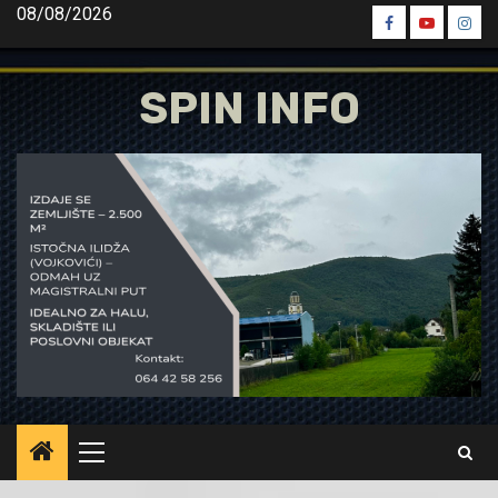
Skip
08/08/2026
Spin
Spin
Spin
to
Facebook
Youtube
Inst
content
SPIN INFO
Primary
Menu