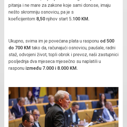
pitanja i ne mare za zakone koje sami donose, imaju
nešto skromniju osnovicu, pa je s
koeficijentom
8,50
njihov start 5
.100 KM.
Ukupno, svima im je povećana plata u rasponu
od 500
do 700 KM
tako da, računajući osnovicu, paušale, radni
staž, odvojeni život, topli obrok i prevoz, naši zastupnici
posljednja dva mjeseca mjesečno su naplatili u
rasponu
između 7.000 i 8.000 KM.