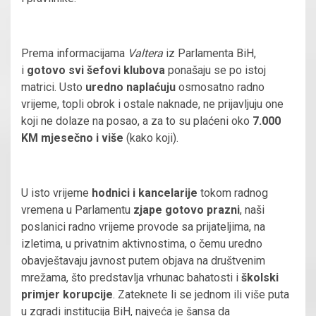
Prema informacijama
Valtera
iz Parlamenta BiH,
i
gotovo svi šefovi klubova
ponašaju se po istoj
matrici. Usto
uredno naplaćuju
osmosatno radno
vrijeme, topli obrok i ostale naknade, ne prijavljuju one
koji ne dolaze na posao, a za to su plaćeni oko
7.000
KM mjesečno i više
(kako koji).
U isto vrijeme
hodnici i kancelarije
tokom radnog
vremena u Parlamentu
zjape gotovo prazni
, naši
poslanici radno vrijeme provode sa prijateljima, na
izletima, u privatnim aktivnostima, o čemu uredno
obavještavaju javnost putem objava na društvenim
mrežama, što predstavlja vrhunac bahatosti i
školski
primjer korupcije
. Zateknete li se jednom ili više puta
u zgradi institucija BiH, najveća je šansa da