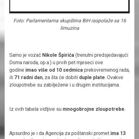
Foto: Parlamentarna skupština BiH raspolaže sa 16
limuzina
Samo je vozač
Nikole Špirića
(trenutni predsjedavajući
Doma naroda, op.a.) u prvih pet mjeseci ove
godine
imao više od 10 sedmica
prekovremenog rada,
ili
71 radni dan
, za šta će dobiti
duple plate
. Ovakve
zloupotrebe su zabilježene i u drugim institucijama.
Iz ovih tabela vidljive su
mnogobrojne zloupotrebe
.
Apsurdno je i da Agencija za poštanski promet
ima 13