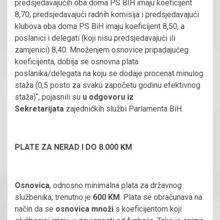
predsjedavajućih oba doma PS BIH imaju koeficijent
8,70, predsjedavajući radnih komisija i predsjedavajući
klubova oba doma PS BiH imaju koeficijent 8,50, a
poslanici i delegati (koji nisu predsjedavajući ili
zamjenici) 8,40. Množenjem osnovice pripadajućeg
koeficijenta, dobija se osnovna plata
poslanika/delegata na koju se dodaje procenat minulog
staža (0,5 posto za svaku započetu godinu efektivnog
staža)“, pojasnili su
u odgovoru iz
Sekretarijata
zajedničkih službi Parlamenta BiH.
PLATE ZA NERAD I DO 8.000 KM
Osnovica
, odnosno minimalna plata za državnog
službenika, trenutno je
600 KM
. Plata se obračunava na
način da se
osnovica množi
s koeficijentom koji