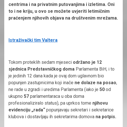
centrima i na privatnim putovanjima i izletima. Oni
to i ne kriju, u ovo se možete uvjeriti letimičnim
praćenjem njihovih objava na društvenim mrežama.
Istraživački tim Valtera
Tokom proteklih sedam mjeseci
održano je 12
sjednica Predstavničkog doma
Parlamenta BiH, i to
je jedinih 12 dana kada je ovaj dom uglavnom bio
popunjen zastupnicima koji inače
ne dolaze na posao
,
ne rade u zgradi i uredima Parlamenta (iako je
50
od
ukupno
57
parlamentaraca u oba doma
profesionaliziralo status), pa uprkos tome
njihovu
evidenciju „rada“
popunjavaju sekretari i sekretarice
klubova i dostavljaju ih sekretarima domova
na potpis.