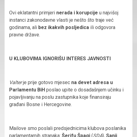
Ovi eklatantni primjeri
nerada i korupcije
u najvišoj
instanci zakonodavne vlasti je nešto što traje već
godinama, ali
bez ikakvih posljedica
ili odgovora
pravne države.
U KLUBOVIMA IGNORIŠU INTERES JAVNOSTI
Valter
je prije gotovo mjesec
na devet adresa u
Parlamentu BiH
poslao upite o dosadašnjem učinku i
pojavljivanju na poslu zastupnika koje finansiraju
građani Bosne i Hercegovine.
Mailove smo poslali predsjednicima klubova poslanika
parlamentarnih stranaka:
Šerifu Špagi
(
SDA
),
Sanji