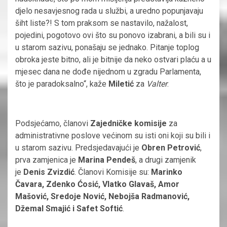
djelo nesavjesnog rada u službi, a uredno popunjavaju
šiht liste?! S tom praksom se nastavilo, nažalost,
pojedini, pogotovo ovi što su ponovo izabrani, a bili su i
u starom sazivu, ponašaju se jednako. Pitanje toplog
obroka jeste bitno, ali je bitnije da neko ostvari plaću a u
mjesec dana ne dođe nijednom u zgradu Parlamenta,
što je paradoksalno“, kaže
Miletić
za
Valter
.
Podsjećamo, članovi
Zajedničke komisije
za
administrativne poslove većinom su isti oni koji su bili i
u starom sazivu. Predsjedavajući je
Obren Petrović
,
prva zamjenica je
Marina Pendeš
, a drugi zamjenik
je
Denis Zvizdić
. Članovi Komisije su:
Marinko
Čavara, Zdenko Ćosić, Vlatko Glavaš, Amor
Mašović, Sredoje Nović, Nebojša Radmanović,
Džemal Smajić i Safet Softić
.