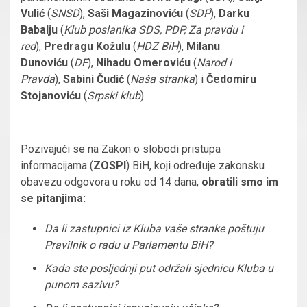
Vulić
(
SNSD
),
Saši Magazinoviću
(
SDP
),
Darku
Babalju
(
Klub poslanika SDS, PDP, Za pravdu i
red
),
Predragu Kožulu
(
HDZ BiH
),
Milanu
Dunoviću
(
DF
),
Nihadu Omeroviću
(
Narod i
Pravda
),
Sabini Čudić
(
Naša stranka
) i
Čedomiru
Stojanoviću
(
Srpski klub
).
Pozivajući se na Zakon o slobodi pristupa
informacijama (
ZOSPI
) BiH, koji određuje zakonsku
obavezu odgovora u roku od 14 dana,
obratili smo im
se pitanjima:
Da li zastupnici iz Kluba vaše stranke poštuju
Pravilnik o radu u Parlamentu BiH?
Kada ste posljednji put održali sjednicu Kluba u
punom sazivu?