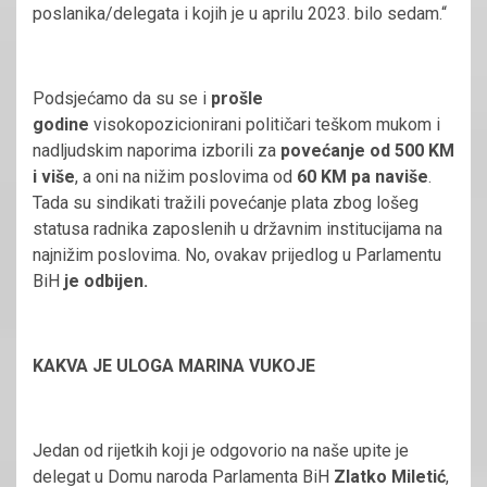
poslanika/delegata i kojih je u aprilu 2023. bilo sedam.“
Podsjećamo da su se i
prošle
godine
visokopozicionirani političari teškom mukom i
nadljudskim naporima izborili za
povećanje od 500 KM
i više
, a oni na nižim poslovima od
60 KM pa naviše
.
Tada su sindikati tražili povećanje plata zbog lošeg
statusa radnika zaposlenih u državnim institucijama na
najnižim poslovima. No, ovakav prijedlog u Parlamentu
BiH
je odbijen.
KAKVA JE ULOGA MARINA VUKOJE
Jedan od rijetkih koji je odgovorio na naše upite je
delegat u Domu naroda Parlamenta BiH
Zlatko Miletić
,