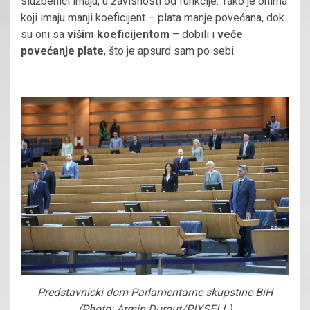
službenici imaju, u zavisnosti od funkcije. Tako je onima
koji imaju manji koeficijent – plata manje povećana, dok
su oni sa
višim koeficijentom
– dobili i
veće
povećanje plate
, što je apsurd sam po sebi.
Predstavnicki dom Parlamentarne skupstine BiH
(Photo: Armin Durgut/PIXSELL)