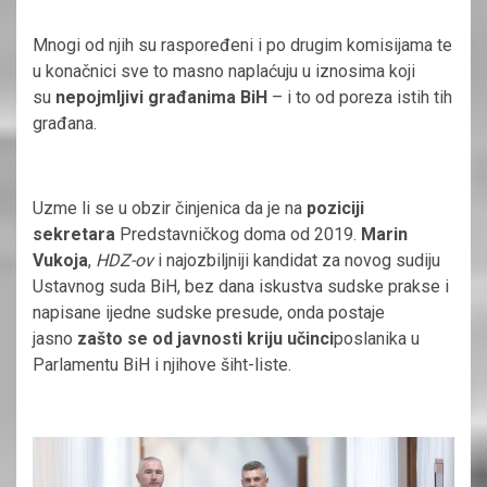
Mnogi od njih su raspoređeni i po drugim komisijama te
u konačnici sve to masno naplaćuju u iznosima koji
su
nepojmljivi građanima BiH
– i to od poreza istih tih
građana.
Uzme li se u obzir činjenica da je na
poziciji
sekretara
Predstavničkog doma od 2019.
Marin
Vukoja
,
HDZ-ov
i najozbiljniji kandidat za novog sudiju
Ustavnog suda BiH, bez dana iskustva sudske prakse i
napisane ijedne sudske presude, onda postaje
jasno
zašto se od javnosti kriju učinci
poslanika u
Parlamentu BiH i njihove šiht-liste.