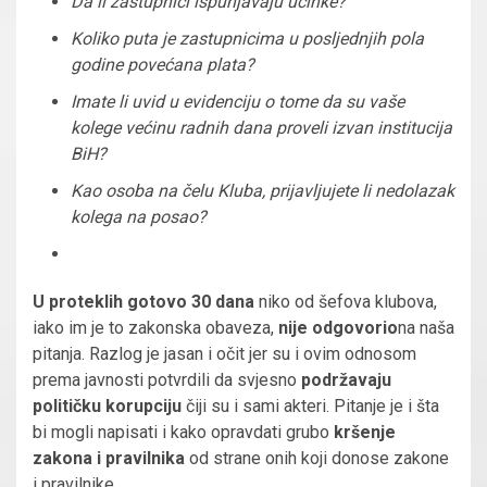
Da li zastupnici ispunjavaju učinke?
Koliko puta je zastupnicima u posljednjih pola
godine povećana plata?
Imate li uvid u evidenciju o tome da su vaše
kolege većinu radnih dana proveli izvan institucija
BiH?
Kao osoba na čelu Kluba, prijavljujete li nedolazak
kolega na posao?
U proteklih gotovo 30 dana
niko od šefova klubova,
iako im je to zakonska obaveza,
nije odgovorio
na naša
pitanja. Razlog je jasan i očit jer su i ovim odnosom
prema javnosti potvrdili da svjesno
podržavaju
političku korupciju
čiji su i sami akteri. Pitanje je i šta
bi mogli napisati i kako opravdati grubo
kršenje
zakona i pravilnika
od strane onih koji donose zakone
i pravilnike.