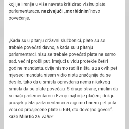
koji je i ranije u više navrata kritizirao visinu plata
parlamentaraca,
nazivajući „morbidnim“
novo
povećanje.
„Kada su u pitanju državni službenici, plate su se
trebale povećati davno, a kada su u pitanju
parlamentarci, nisu se trebale povećati plate ne samo
sad, već ni prošli put. Imajući u vidu protekle četiri
godine mandanta, dvije nismo radili ništa, a za ovih pet
mjeseci mandata nisam vidio nista značajnije da se
desilo, tako da u smislu opravdanja nema nikakvog
smisla da se plate povećaju. S druge strane, mislim da
su naši parlementarci u Evropi najbolje plaćeni, dok je
prosjek plata parlamentarcima sigurno barem pet puta
veći od prosječene plate u BiH, što dovoljno govori“,
kaže
Miletić
za
Valter
.