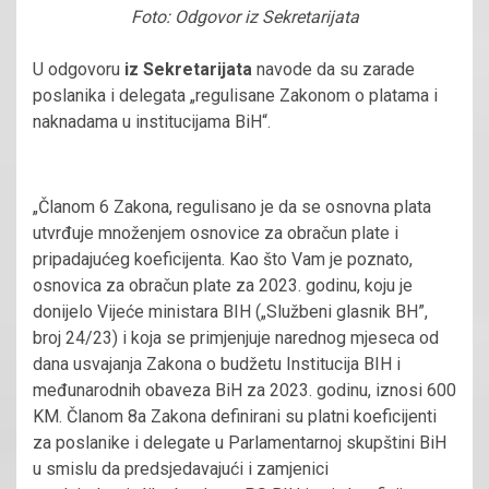
Foto: Odgovor iz Sekretarijata
U odgovoru
iz Sekretarijata
navode da su zarade
poslanika i delegata „regulisane Zakonom o platama i
naknadama u institucijama BiH“.
„Članom 6 Zakona, regulisano je da se osnovna plata
utvrđuje množenjem osnovice za obračun plate i
pripadajućeg koeficijenta. Kao što Vam je poznato,
osnovica za obračun plate za 2023. godinu, koju je
donijelo Vijeće ministara BIH („Službeni glasnik BH”,
broj 24/23) i koja se primjenjuje narednog mjeseca od
dana usvajanja Zakona o budžetu Institucija BIH i
međunarodnih obaveza BiH za 2023. godinu, iznosi 600
KM. Članom 8a Zakona definirani su platni koeficijenti
za poslanike i delegate u Parlamentarnoj skupštini BiH
u smislu da predsjedavajući i zamjenici