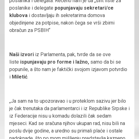
poslanika i delegata. Rečeno nam je da „šiht liste za
poslanike i delegate
popunjavaju sekretari/ce
klubova
i dostavljaju ih sekretarima domova
objedinjene za potpise, nakon čega se vrši zbirni
obračun za PSBIH“
Naši izvori
iz Parlamenta, pak, tvrde da se ove
liste
ispunjavaju pro forme i lažno,
samo da bi se
popunile, a što nam je faktički svojom izjavom potvrdio
i
Miletić
.
„Ja sam na to upozoravao i u proteklom sazivu jer bilo
je čak trenutaka da parlamentarci i iz Republike Srpske i
iz Federacije nisu u komadu dolazili čak sedam
mjeseci. Kad se sračuna njihov ukupan rad, nisu bili na
poslu dvije godine, a uredno su primali plaće i ostale
nadoknade, što po mom mišljenju predstavlja kazneno