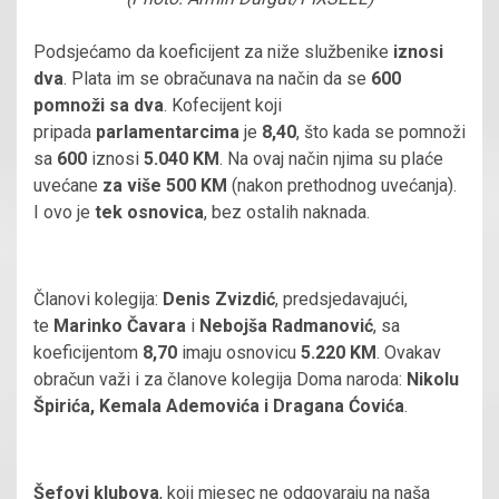
Podsjećamo da koeficijent za niže službenike
iznosi
dva
. Plata im se obračunava na način da se
600
pomnoži sa dva
. Kofecijent koji
pripada
parlamentarcima
je
8,40
, što kada se pomnoži
sa
600
iznosi
5.040 KM
. Na ovaj način njima su plaće
uvećane
za više 500 KM
(nakon prethodnog uvećanja).
I ovo je
tek osnovica
, bez ostalih naknada.
Članovi kolegija:
Denis Zvizdić
, predsjedavajući,
te
Marinko Čavara
i
Nebojša Radmanović
, sa
koeficijentom
8,70
imaju osnovicu
5.220 KM
. Ovakav
obračun važi i za članove kolegija Doma naroda:
Nikolu
Špirića, Kemala Ademovića i Dragana Ćovića
.
Šefovi klubova
, koji mjesec ne odgovaraju na naša