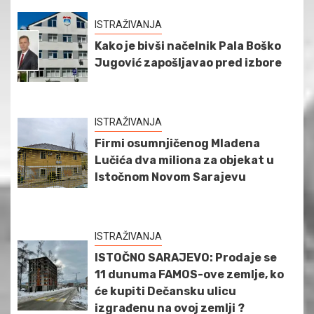
ISTRAŽIVANJA
Kako je bivši načelnik Pala Boško
Jugović zapošljavao pred izbore
ISTRAŽIVANJA
Firmi osumnjičenog Mladena
Lučića dva miliona za objekat u
Istočnom Novom Sarajevu
ISTRAŽIVANJA
ISTOČNO SARAJEVO: Prodaje se
11 dunuma FAMOS-ove zemlje, ko
će kupiti Dečansku ulicu
izgrađenu na ovoj zemlji ?