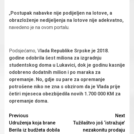
„
Postupak nabavke nije podijeljen na lotove, a
obrazloženje nedijeljenja na lotove nije adekvatno,
navedeno je na ovom portalu.
Podsjećamo, V
lada Republike Srpske je 2018.
godine odobrila šest miliona za izgradnju
studentskog doma u Lukavici, dok je godinu kasnije
odobreno dodatnih milion i po maraka za
opremanje. No, gdje su pare za opremanje
potrošene niko ne zna s obzirom da je Vlada prije
četiri mjeseca obezbijedila novih 1.700 000 KM za
opremanje doma.
Continue
Previous
Next
Udruženja koja brane
Tužilaštvo još ‘istražuje’
Reading
Berila iz budžeta dobila
nezakonitu prodaju