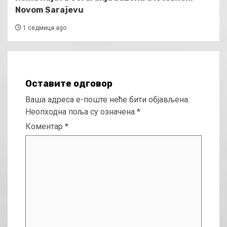
Novom Sarajevu
1 седмица ago
Оставите одговор
Ваша адреса е-поште неће бити објављена.
Неопходна поља су означена
*
Коментар
*