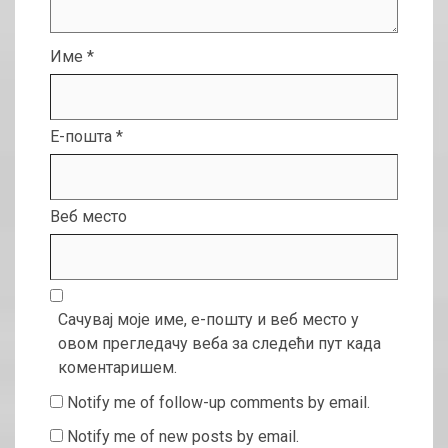
Име
*
Е-пошта
*
Веб место
Сачувај моје име, е-пошту и веб место у
овом прегледачу веба за следећи пут када
коментаришем.
Notify me of follow-up comments by email.
Notify me of new posts by email.