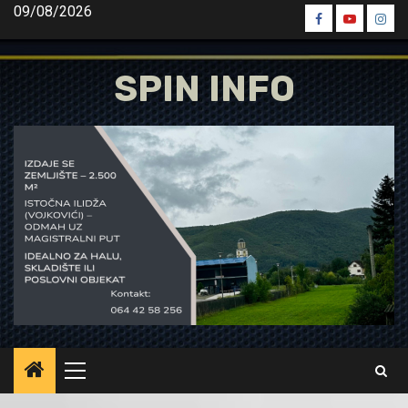
Skip
09/08/2026
Spin
Spin
Spin
to
Facebook
Youtube
Inst
content
SPIN INFO
Primary
Menu