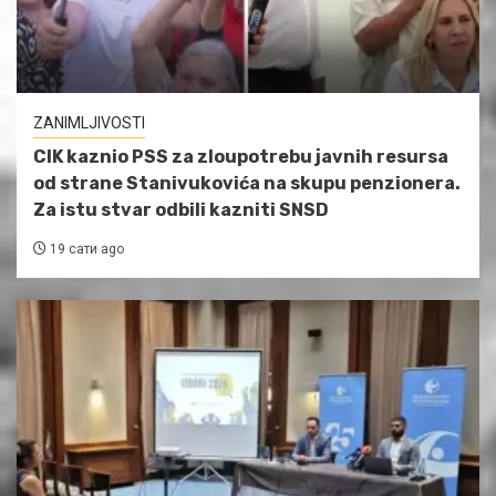
ZANIMLJIVOSTI
CIK kaznio PSS za zloupotrebu javnih resursa
od strane Stanivukovića na skupu penzionera.
Za istu stvar odbili kazniti SNSD
19 сати ago