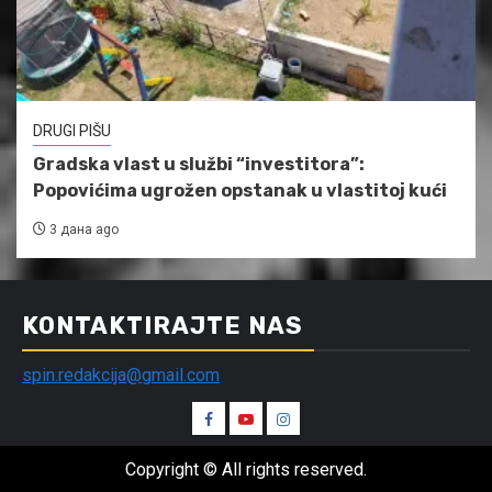
DRUGI PIŠU
Gradska vlast u službi “investitora”:
Popovićima ugrožen opstanak u vlastitoj kući
3 дана ago
KONTAKTIRAJTE NAS
spin.redakcija@gmail.com
Spin
Spin
Spin
Facebook
Youtube
Instagram
Copyright © All rights reserved.