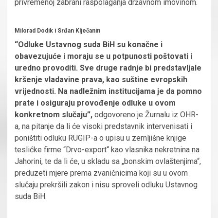
privremenoj zabrani raspolaganja državnom imovinom.
Milorad Dodik i Srđan Klječanin
“Odluke Ustavnog suda BiH su konačne i
obavezujuće i moraju se u potpunosti poštovati i
uredno provoditi. Sve druge radnje bi predstavljale
kršenje vladavine prava, kao suštine evropskih
vrijednosti. Na nadležnim institucijama je da pomno
prate i osiguraju provođenje odluke u ovom
konkretnom slučaju”,
odgovoreno je Žurnalu iz OHR-
a, na pitanje da li će visoki predstavnik intervenisati i
poništiti odluku RUGIP-a o upisu u zemljišne knjige
teslićke firme “Drvo-export“ kao vlasnika nekretnina na
Jahorini, te da li će, u skladu sa „bonskim ovlaštenjima“,
preduzeti mjere prema zvaničnicima koji su u ovom
slučaju prekršili zakon i nisu sproveli odluku Ustavnog
suda BiH.