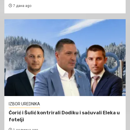
7 дана ago
IZBOR UREDNIKA
Ćorić i Šulić kontrirali Dodiku i sačuvali Eleka u
fotelji