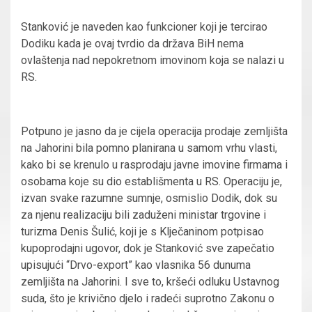
Stanković je naveden kao funkcioner koji je tercirao
Dodiku kada je ovaj tvrdio da država BiH nema
ovlaštenja nad nepokretnom imovinom koja se nalazi u
RS.
Potpuno je jasno da je cijela operacija prodaje zemljišta
na Jahorini bila pomno planirana u samom vrhu vlasti,
kako bi se krenulo u rasprodaju javne imovine firmama i
osobama koje su dio establišmenta u RS. Operaciju je,
izvan svake razumne sumnje, osmislio Dodik, dok su
za njenu realizaciju bili zaduženi ministar trgovine i
turizma Denis Šulić, koji je s Klječaninom potpisao
kupoprodajni ugovor, dok je Stanković sve zapečatio
upisujući “Drvo-export” kao vlasnika 56 dunuma
zemljišta na Jahorini. I sve to, kršeći odluku Ustavnog
suda, što je krivično djelo i radeći suprotno Zakonu o