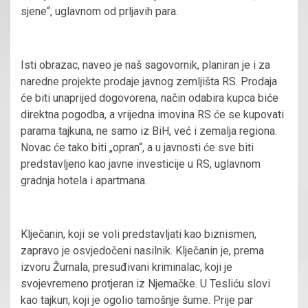
sjene“, uglavnom od prljavih para.
Isti obrazac, naveo je naš sagovornik, planiran je i za
naredne projekte prodaje javnog zemljišta RS. Prodaja
će biti unaprijed dogovorena, način odabira kupca biće
direktna pogodba, a vrijedna imovina RS će se kupovati
parama tajkuna, ne samo iz BiH, već i zemalja regiona.
Novac će tako biti „opran“, a u javnosti će sve biti
predstavljeno kao javne investicije u RS, uglavnom
gradnja hotela i apartmana.
Klječanin, koji se voli predstavljati kao biznismen,
zapravo je osvjedočeni nasilnik. Klječanin je, prema
izvoru Žurnala, presuđivani kriminalac, koji je
svojevremeno protjeran iz Njemačke. U Tesliću slovi
kao tajkun, koji je ogolio tamošnje šume. Prije par