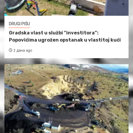
DRUGI PIŠU
Gradska vlast u službi “investitora”:
Popovićima ugrožen opstanak u vlastitoj kući
2 дана ago