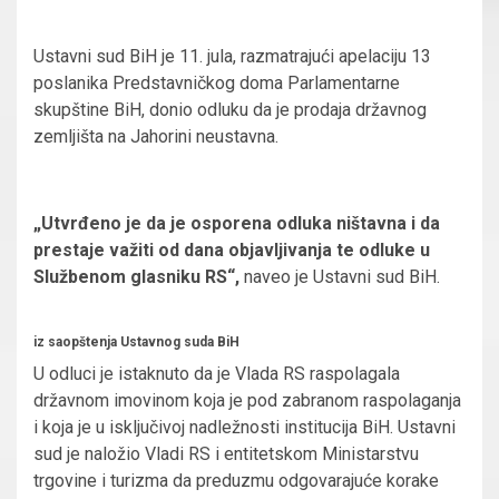
Ustavni sud BiH je 11. jula, razmatrajući apelaciju 13
poslanika Predstavničkog doma Parlamentarne
skupštine BiH, donio odluku da je prodaja državnog
zemljišta na Jahorini neustavna.
„Utvrđeno je da je osporena odluka ništavna i da
prestaje važiti od dana objavljivanja te odluke u
Službenom glasniku RS“,
naveo je Ustavni sud BiH.
iz saopštenja Ustavnog suda BiH
U odluci je istaknuto da je Vlada RS raspolagala
državnom imovinom koja je pod zabranom raspolaganja
i koja je u isključivoj nadležnosti institucija BiH. Ustavni
sud je naložio Vladi RS i entitetskom Ministarstvu
trgovine i turizma da preduzmu odgovarajuće korake