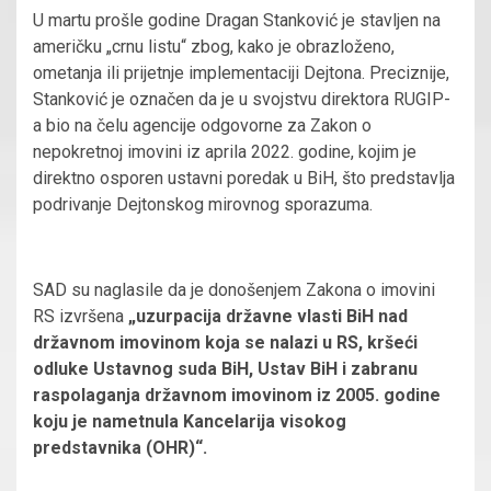
U martu prošle godine Dragan Stanković je stavljen na
američku „crnu listu“ zbog, kako je obrazloženo,
ometanja ili prijetnje implementaciji Dejtona. Preciznije,
Stanković je označen da je u svojstvu direktora RUGIP-
a bio na čelu agencije odgovorne za Zakon o
nepokretnoj imovini iz aprila 2022. godine, kojim je
direktno osporen ustavni poredak u BiH, što predstavlja
podrivanje Dejtonskog mirovnog sporazuma.
SAD su naglasile da je donošenjem Zakona o imovini
RS izvršena
„uzurpacija državne vlasti BiH nad
državnom imovinom koja se nalazi u RS, kršeći
odluke Ustavnog suda BiH, Ustav BiH i zabranu
raspolaganja državnom imovinom iz 2005. godine
koju je nametnula Kancelarija visokog
predstavnika (OHR)“.