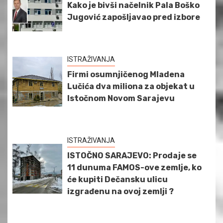
Kako je bivši načelnik Pala Boško
Jugović zapošljavao pred izbore
ISTRAŽIVANJA
Firmi osumnjičenog Mladena
Lučića dva miliona za objekat u
Istočnom Novom Sarajevu
ISTRAŽIVANJA
ISTOČNO SARAJEVO: Prodaje se
11 dunuma FAMOS-ove zemlje, ko
će kupiti Dečansku ulicu
izgrađenu na ovoj zemlji ?