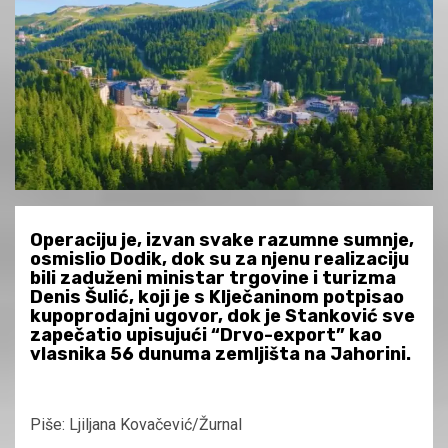
Operaciju je, izvan svake razumne sumnje,
osmislio Dodik, dok su za njenu realizaciju
bili zaduženi ministar trgovine i turizma
Denis Šulić, koji je s Klječaninom potpisao
kupoprodajni ugovor, dok je Stanković sve
zapečatio upisujući “Drvo-export” kao
vlasnika 56 dunuma zemljišta na Jahorini.
Piše: Ljiljana Kovačević/Žurnal