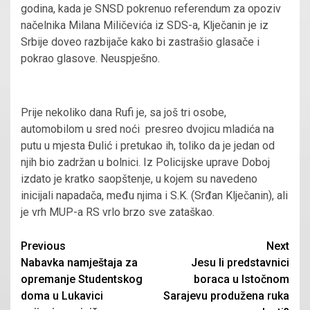
godina, kada je SNSD pokrenuo referendum za opoziv
načelnika Milana Miličevića iz SDS-a, Klječanin je iz
Srbije doveo razbijače kako bi zastrašio glasače i
pokrao glasove. Neuspješno.
Prije nekoliko dana Rufi je, sa još tri osobe,
automobilom u sred noći presreo dvojicu mladića na
putu u mjesta Đulić i pretukao ih, toliko da je jedan od
njih bio zadržan u bolnici. Iz Policijske uprave Doboj
izdato je kratko saopštenje, u kojem su navedeno
inicijali napadača, među njima i S.K. (Srđan Klječanin), ali
je vrh MUP-a RS vrlo brzo sve zataškao.
Continue
Previous
Next
Nabavka namještaja za
Jesu li predstavnici
Reading
opremanje Studentskog
boraca u Istočnom
doma u Lukavici
Sarajevu produžena ruka