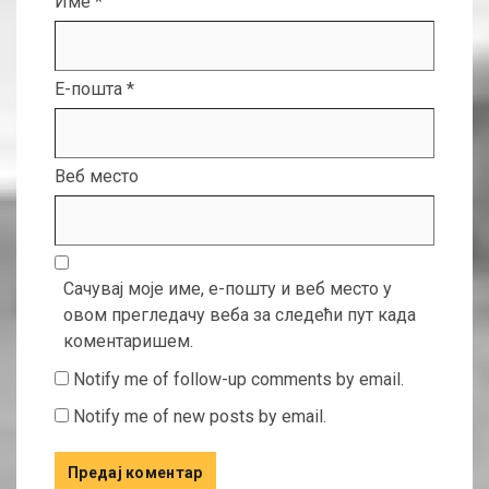
Име
*
Е-пошта
*
Веб место
Сачувај моје име, е-пошту и веб место у
овом прегледачу веба за следећи пут када
коментаришем.
Notify me of follow-up comments by email.
Notify me of new posts by email.