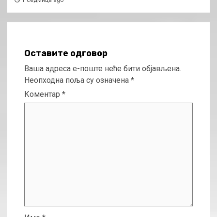
1 седмица ago
Оставите одговор
Ваша адреса е-поште неће бити објављена.
Неопходна поља су означена
*
Коментар
*