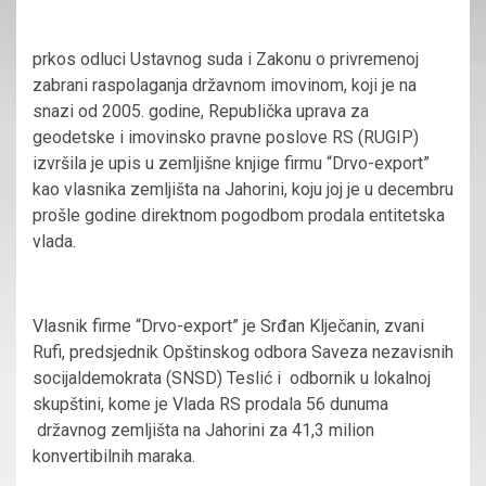
prkos odluci Ustavnog suda i Zakonu o privremenoj
zabrani raspolaganja državnom imovinom, koji je na
snazi od 2005. godine, Republička uprava za
geodetske i imovinsko pravne poslove RS (RUGIP)
izvršila je upis u zemljišne knjige firmu “Drvo-export”
kao vlasnika zemljišta na Jahorini, koju joj je u decembru
prošle godine direktnom pogodbom prodala entitetska
vlada.
Vlasnik firme “Drvo-export” je Srđan Klječanin, zvani
Rufi, predsjednik Opštinskog odbora Saveza nezavisnih
socijaldemokrata (SNSD) Teslić i odbornik u lokalnoj
skupštini, kome je Vlada RS prodala 56 dunuma
državnog zemljišta na Jahorini za 41,3 milion
konvertibilnih maraka.