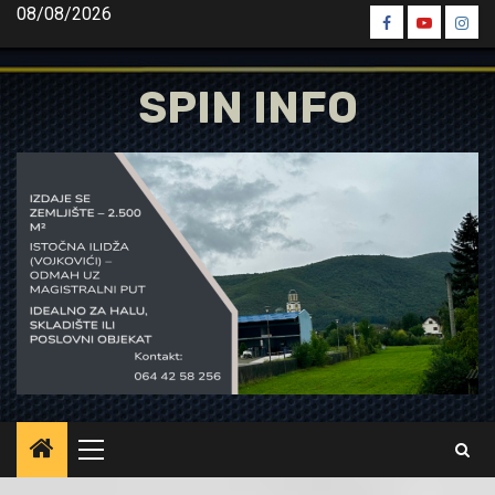
Skip
08/08/2026
Spin
Spin
Spin
to
Facebook
Youtube
Inst
content
SPIN INFO
Primary
Menu