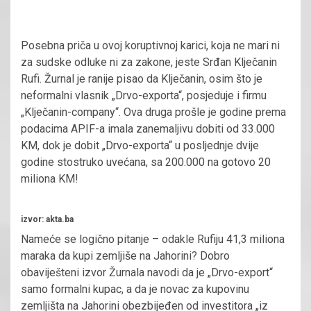
Posebna priča u ovoj koruptivnoj karici, koja ne mari ni
za sudske odluke ni za zakone, jeste Srđan Klječanin
Rufi. Žurnal je ranije pisao da Klječanin, osim što je
neformalni vlasnik „Drvo-exporta“, posjeduje i firmu
„Klječanin-company“. Ova druga prošle je godine prema
podacima APIF-a imala zanemaljivu dobiti od 33.000
KM, dok je dobit „Drvo-exporta“ u posljednje dvije
godine stostruko uvećana, sa 200.000 na gotovo 20
miliona KM!
izvor: akta.ba
Nameće se logično pitanje – odakle Rufiju 41,3 miliona
maraka da kupi zemljiše na Jahorini? Dobro
obaviješteni izvor Žurnala navodi da je „Drvo-export“
samo formalni kupac, a da je novac za kupovinu
zemljišta na Jahorini obezbijeđen od investitora „iz