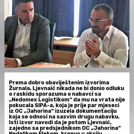
Prema dobro obaviještenim izvorima
Žurnala, Ljevnaić nikada ne bi donio odluku
o raskidu sporazuma o nabavci sa
„Nedomex Logistikom“ da mu na vrata nije
pokucala SIPA-a, koja je prije par mjeseci
iz OC „Jahorina“ izuzela dokumentaciju
koja se odnosi na sasvim drugu nabavku.
Isti izvor navodi da je potom Ljevnaić,
zajedno sa predsjednikom OC „Jahorina“
Nedeljkom Elekom, krenuo u akciju