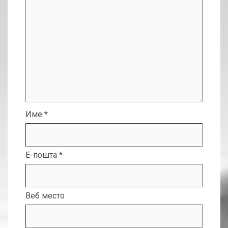
Име
*
Е-пошта
*
Веб место