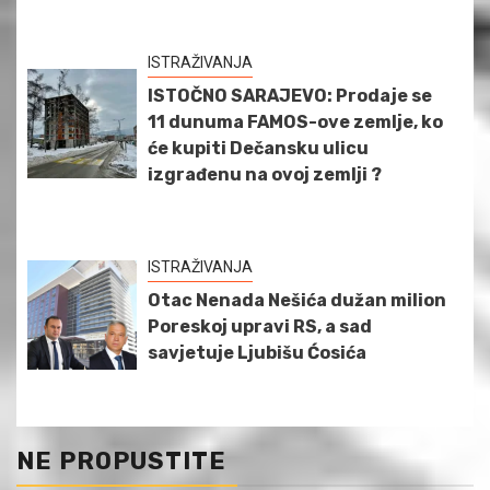
ISTRAŽIVANJA
ISTOČNO SARAJEVO: Prodaje se
11 dunuma FAMOS-ove zemlje, ko
će kupiti Dečansku ulicu
izgrađenu na ovoj zemlji ?
ISTRAŽIVANJA
Otac Nenada Nešića dužan milion
Poreskoj upravi RS, a sad
savjetuje Ljubišu Ćosića
NE PROPUSTITE