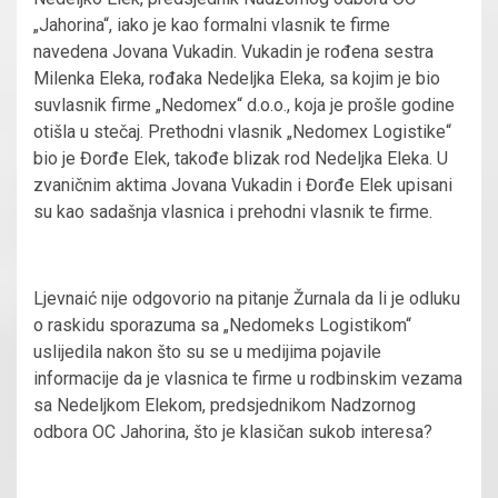
„Jahorina“, iako je kao formalni vlasnik te firme
navedena Jovana Vukadin. Vukadin je rođena sestra
Milenka Eleka, rođaka Nedeljka Eleka, sa kojim je bio
suvlasnik firme „Nedomex“ d.o.o., koja je prošle godine
otišla u stečaj. Prethodni vlasnik „Nedomex Logistike“
bio je Đorđe Elek, takođe blizak rod Nedeljka Eleka. U
zvaničnim aktima Jovana Vukadin i Đorđe Elek upisani
su kao sadašnja vlasnica i prehodni vlasnik te firme.
Ljevnaić nije odgovorio na pitanje Žurnala da li je odluku
o raskidu sporazuma sa „Nedomeks Logistikom“
uslijedila nakon što su se u medijima pojavile
informacije da je vlasnica te firme u rodbinskim vezama
sa Nedeljkom Elekom, predsjednikom Nadzornog
odbora OC Jahorina, što je klasičan sukob interesa?