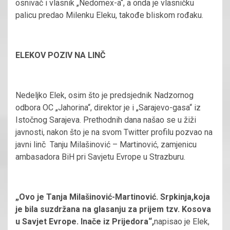
osnivač i vlasnik „Nedomex-a“, a onda je vlasničku
palicu predao Milenku Eleku, takođe bliskom rođaku.
ELEKOV POZIV NA LINČ
Nedeljko Elek, osim što je predsjednik Nadzornog
odbora OC „Jahorina“, direktor je i „Sarajevo-gasa“ iz
Istočnog Sarajeva. Prethodnih dana našao se u žiži
javnosti, nakon što je na svom Twitter profilu pozvao na
javni linč Tanju Milašinović – Martinović, zamjenicu
ambasadora BiH pri Savjetu Evrope u Strazburu.
„Ovo je Tanja Milašinović-Martinović. Srpkinja
,
koja
je bila suzdržana na glasanju za prijem
tzv.
Kosova
u
Savjet
Evrope. Inače iz Prijedora“,
napisao je Elek,