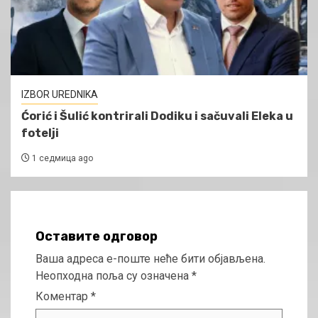
IZBOR UREDNIKA
Ćorić i Šulić kontrirali Dodiku i sačuvali Eleka u
fotelji
1 седмица ago
Оставите одговор
Ваша адреса е-поште неће бити објављена.
Неопходна поља су означена
*
Коментар
*