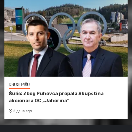
DRUGI PIŠU
Šulić: Zbog Puhovca propala Skupština
akcionara OC „Jahorina“
3 дана ago