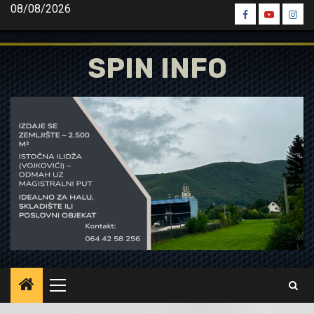
Skip
08/08/2026
Spin
Spin
Spin
to
Facebook
Youtube
Inst
content
SPIN INFO
Primary
Menu