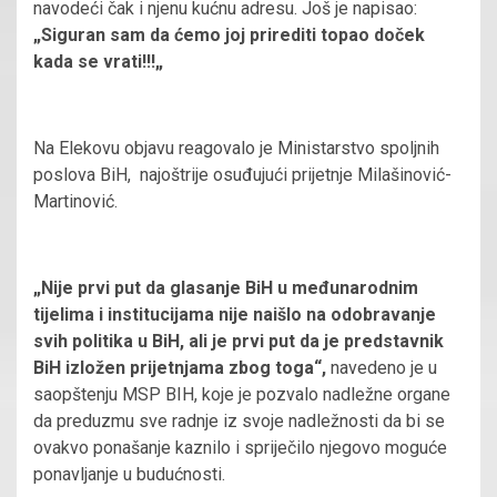
navodeći čak i njenu kućnu adresu. Još je napisao:
„Siguran sam da ćemo joj prirediti topao doček
kada se vrati
!!!
„
Na Elekovu objavu reagovalo je Ministarstvo spoljnih
poslova BiH, najoštrije osuđujući prijetnje Milašinović-
Martinović.
„Nije prvi put da glasanje B
iH
u me
đ
unarodnim
t
ij
elima i institucijama nije naišlo na odobravanje
svih politika u B
iH,
ali je prvi put da je predstavnik
B
iH
izložen pr
ij
etnjama zbog toga“,
navedeno je u
saopštenju MSP BIH, koje je pozvalo nadležne organe
da preduzmu sve radnje iz svoje nadležnosti da bi se
ovakvo ponašanje kaznilo i spriječilo njegovo moguće
ponavljanje u budućnosti.