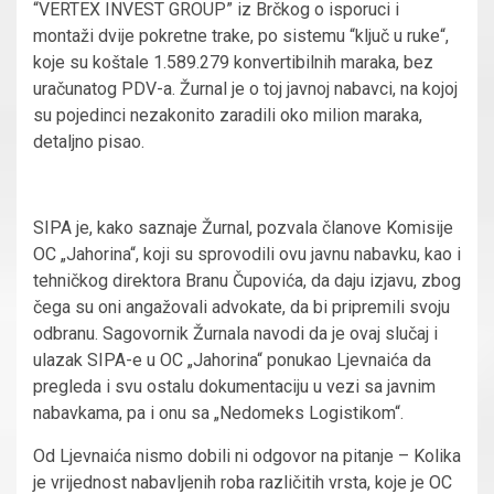
“VERTEX INVEST GROUP” iz Brčkog o isporuci i
montaži dvije pokretne trake, po sistemu “ključ u ruke“,
koje su koštale 1.589.279 konvertibilnih maraka, bez
uračunatog PDV-a. Žurnal je o toj javnoj nabavci, na kojoj
su pojedinci nezakonito zaradili oko milion maraka,
detaljno pisao.
SIPA je, kako saznaje Žurnal, pozvala članove Komisije
OC „Jahorina“, koji su sprovodili ovu javnu nabavku, kao i
tehničkog direktora Branu Čupovića, da daju izjavu, zbog
čega su oni angažovali advokate, da bi pripremili svoju
odbranu. Sagovornik Žurnala navodi da je ovaj slučaj i
ulazak SIPA-e u OC „Jahorina“ ponukao Ljevnaića da
pregleda i svu ostalu dokumentaciju u vezi sa javnim
nabavkama, pa i onu sa „Nedomeks Logistikom“.
Od Ljevnaića nismo dobili ni odgovor na pitanje – Kolika
je vrijednost nabavljenih roba različitih vrsta, koje je OC