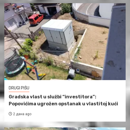
DRUGI PIŠU
Gradska vlast u službi “investitora”:
Popovićima ugrožen opstanak u vlastitoj kući
2 дана ago