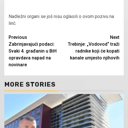
Nadležni organi se još nisu oglasili o ovom pozivu na
linč.
Continue
Previous
Next
Zabrinjavajući podaci:
Trebinje: „Vodovod“ traži
Reading
Svaki 4. građanin u BiH
radnike koji će kopati
opravdava napad na
kanale umjesto njihovih
novinare
MORE STORIES