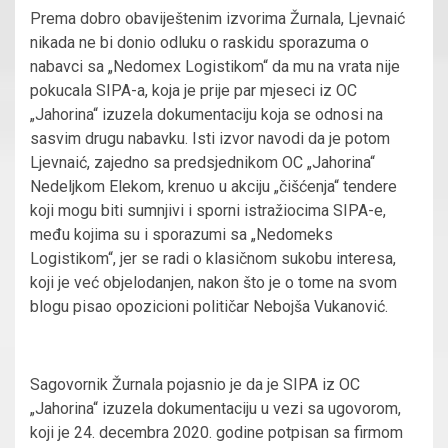
Prema dobro obaviještenim izvorima Žurnala, Ljevnaić
nikada ne bi donio odluku o raskidu sporazuma o
nabavci sa „Nedomex Logistikom“ da mu na vrata nije
pokucala SIPA-a, koja je prije par mjeseci iz OC
„Jahorina“ izuzela dokumentaciju koja se odnosi na
sasvim drugu nabavku. Isti izvor navodi da je potom
Ljevnaić, zajedno sa predsjednikom OC „Jahorina“
Nedeljkom Elekom, krenuo u akciju „čišćenja“ tendere
koji mogu biti sumnjivi i sporni istražiocima SIPA-e,
među kojima su i sporazumi sa „Nedomeks
Logistikom“, jer se radi o klasičnom sukobu interesa,
koji je već objelodanjen, nakon što je o tome na svom
blogu pisao opozicioni političar Nebojša Vukanović.
Sagovornik Žurnala pojasnio je da je SIPA iz OC
„Jahorina“ izuzela dokumentaciju u vezi sa ugovorom,
koji je 24. decembra 2020. godine potpisan sa firmom