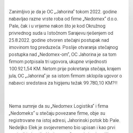
Zanimljivo je da je OC „Jahorina“ tokom 2022. godine
nabavljao razne vrste roba od firme „Nedomex“ d.o.o.
Pale, čak i u vrijeme nakon što je kod Okružnog
privrednog suda u Istočnom Sarajevu rješenjem od
25.8.2022. godine otvoren stečajni postupak nad
imovinom tog preduzeća. Poslije otvaranja stečajnog
postupka nad „Nedomex-om“, OC Jahorina je sa tom
firmom potpisala tri ugovora, ukupne vrijednosti
100.921,54 KM. Netom prije pokretanja stečaja, krajem
jula, OC „Jahorina“ je sa istom firmom sklopila ugovor o
nabavci sredstava za higijenu težak 99.780,10 KM?!!
Nema sumnje da su „Nedomex Logistika“ i firma
„Nedomeks“ u stečaju povezane firme, obje su
registrovane na istoj adresi, Jahorinski potok bb Pale.
Nedeljko Elek je svojevremeno bio upisan i kao prvi