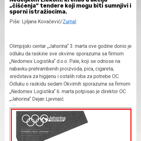
„čišćenja“ tendere koji mogu biti sumnjivi i
sporni istražiocima.
Piše: Ljiljana Kovačević/
Zurnal
Olimpijski centar „Jahorina“ 3. marta ove godine donio je
odluku da raskine sve okvirne sporazuma sa firmom
„Nedomex Logistika“ d.o.o. Pale, koji se odnose na
nabavku prehrambenih proizvoda, pića, cigareta,
sredstava za higijenu i ostalih roba za potrebe OC.
Odluku o raskidu sedam Okvirnih sporazuma sa firmom
„Nedomex Logistika“ 6. marta potpisao je direktor OC
„Jahorina“ Dejan Ljevnaić.