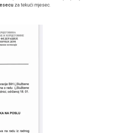
jesecu
za tekući mjesec.