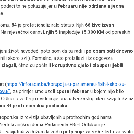
 podaci to ne pokazuju jer
u februaru nije održana nijedna
e.
domu,
84
je
profesionaliziralo status. Njih
66 žive izvan
. Na mjesečnoj osnovi,
njih 51
naplaćuje
15.300 KM
od poreskih
jeni život, navodeći potpisom da su radili
po osam sati dnevno
ili skoro svi
!
). Formalno, a što proizilazi i iz odgovora
 slagali
, čime su počinili
koruptivno djelo i
zloupotrijebili
et (
https://inforadar.ba/korupcija-u-parlamentu-fbih-kako-su-
evu/)
, za primjer smo uzeli
sporni februar
u kojem nije bilo
o Odluci o vođenju evidencije prisustva zastupnika i savjetnika na
ma 84 profesionalna poslanika.
reporuka iz revizija obavljenih u prethodnim godinama
redstavničkog doma Parlamenta FBiH. Odlukom je
k i savjetnik zadužen da vodi i
potpisuje
za sebe listu
za svaki