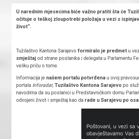
U narednim mjesecima biće važno pratiti šta će Tuzil
očituje o teškoj zloupotrebi položaja u vezi s ispinja
život“.
Tužilaštvo Kantona Sarajevo
formiralo je predmet
u ve
smještaj
od strane poslanika i delegata u Parlamentu Fed
veliku priču o tome.
Informacija je
našem portalu potvrđena
u ovoj pravosud
portala
Inforadar
,
Tuzilaštvo Kantona Sarajevo
po služb
navodima da su poslanici u Predstavničkom domu Parl
odvojeni život i smještaj kao da
rade
u Sarajevu po osa