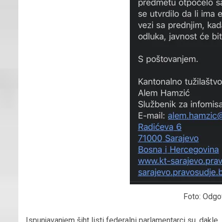
Foto: Odgo
Ispunjavanjem šiht listi federalni parlamentarci su, dakle,