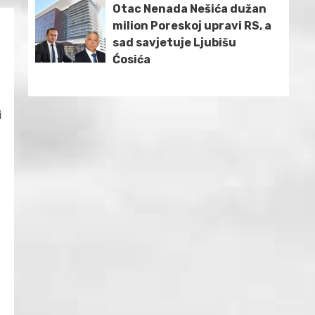
Otac Nenada Nešića dužan
milion Poreskoj upravi RS, a
sad savjetuje Ljubišu
Ćosića
i