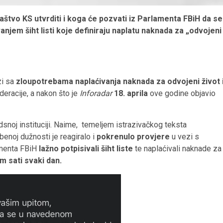
aštvo KS utvrditi i koga će pozvati iz Parlamenta FBiH da se
vanjem šiht listi koje definiraju naplatu naknada za „odvojeni
zi sa
zloupotrebama naplaćivanja naknada za odvojeni život 
eracije, a nakon što je
Inforadar
18. aprila
ove godine objavio
snoj instituciji. Naime, temeljem istrazivačkog teksta
enoj dužnosti je reagiralo i
pokrenulo provjere
u vezi s
amenta FBiH
lažno potpisivali šiht liste
te naplaćivali naknade za
m sati svaki dan.