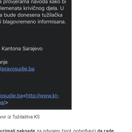
vor iz Tužilaštva KS
uzimali naknade
za odvojeni život, potvrđujući
da rade