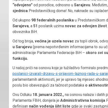
“odvojeno”
od porodice, odnosno u
Sarajevu
. Međutim,
sjednica
Predstavničkog doma! No, naknade su isplaćen
Od ukupno
98 federalnih poslanika
u Predstavničkom 
Sarajeva
, a
51
poslanik uzima
novac
za odvojen život
obveznika BiH.
Od tog broja,
većina
je uzela novac
za topli obrok, odvo
u Sarajevu
(prema nepotvrđenim informacijama to su učin
administracije Parlamenta Federacije BiH –
skoro svi su
funkciju.
U našoj priči na osnovu koje je tužilaštvo formiralo predm
poslanici-izvarali-drzavu-s-prijavom-laznog-rada-u-saraj
parlamentarnih aktivnosti, jer je upravo taj mjesec shodn
poslu bio obavezujući za tačnost podataka
o
aktivnosti
Ovu Odluku
18. januara 2022.,
na osnovu nalaza i datih p
Parlamenta FBiH, donijela je
Administrativna komisija
P
definisan
način vođenja
šiht liste
gdje je svaki zastupni