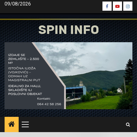
Skip
09/08/2026
Spin
Spin
Spin
to
Facebook
Youtube
Inst
content
SPIN INFO
Primary
Menu