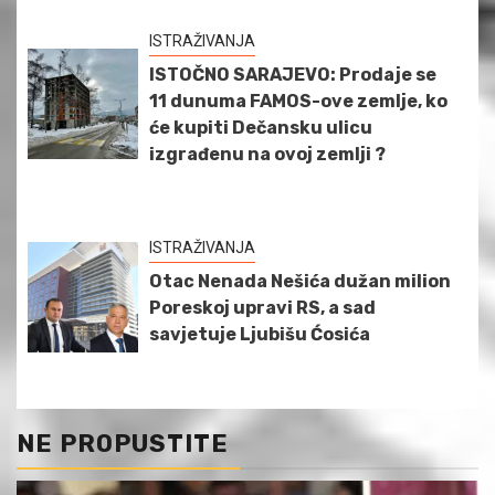
ISTRAŽIVANJA
ISTOČNO SARAJEVO: Prodaje se
11 dunuma FAMOS-ove zemlje, ko
će kupiti Dečansku ulicu
izgrađenu na ovoj zemlji ?
ISTRAŽIVANJA
Otac Nenada Nešića dužan milion
Poreskoj upravi RS, a sad
savjetuje Ljubišu Ćosića
NE PROPUSTITE