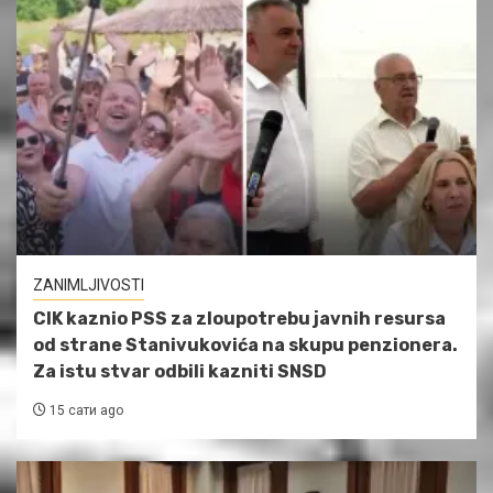
ZANIMLJIVOSTI
CIK kaznio PSS za zloupotrebu javnih resursa
od strane Stanivukovića na skupu penzionera.
Za istu stvar odbili kazniti SNSD
15 сати ago