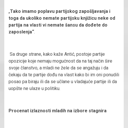
„
Tako imamo poplavu partijskog zapošljavanja i
toga da ukoliko nemate partijsku knjižicu neke od
partija na vlasti vi nemate šansu da dođete do
zaposlenja“
.
Sa druge strane, kako kaže Antić, postoje partije
opozicije koje nemaju mogućnost da na taj način šire
svoje članstvo, a mladi ne žele da se angažuju i da
čekaju da te partije dođu na vlast kako bi im oni ponudili
posao pa biraju ili da se učlane u vladajuće partije ili da
uopšte ne ulaze u politiku.
Procenat izlaznosti mladih na izbore stagnira