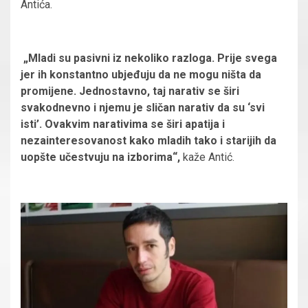
Antića.
„Mladi su pasivni iz nekoliko razloga. Prije svega
jer ih konstantno ubjeđuju da ne mogu ništa da
promijene. Jednostavno, taj narativ se širi
svakodnevno i njemu je sličan narativ da su ‘svi
isti’. Ovakvim narativima se širi apatija i
nezainteresovanost kako mladih tako i starijih da
uopšte učestvuju na izborima“,
kaže Antić.