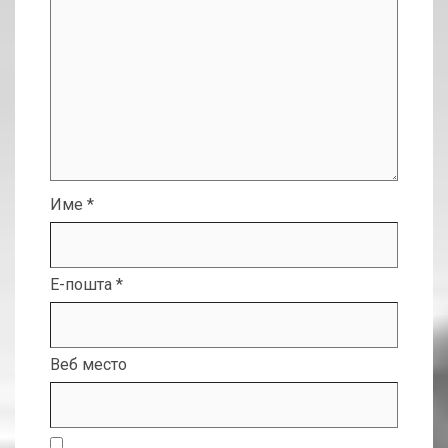
Име
*
Е-пошта
*
Веб место