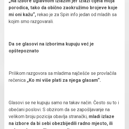
„Na izbore uglavnom izlazim jer izlazi cijela moja
porodica, tako da obično zaokružimo brojeve koje
mi oni kažu“,
rekao je za Spin info jedan od mladih sa
kojim smo razgovarali.
Da se glasovi na izborima kupuju već je
opštepoznato
Prilikom razgovora sa mladima najčešće se provlačila
rečenica
„Ko mi više plati za njega glasam“.
Glasovi se ne kupuju samo na takav način. Često su to i
obećani poslovi. S obzirom da se zapošljavanje na
velikom broju pozicija obavlja stranački,
mladi izlaze
na izbore da bi sebi obezbijedili radno mjesto, ili