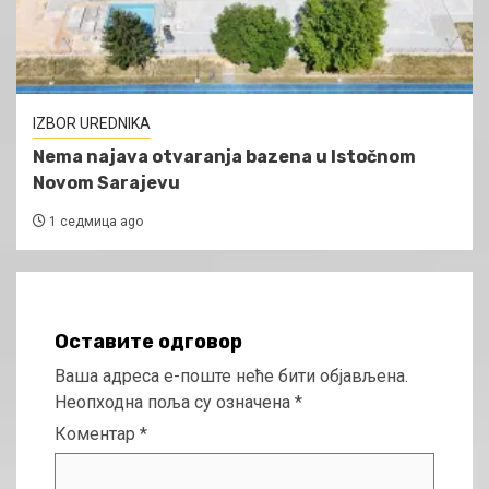
IZBOR UREDNIKA
Nema najava otvaranja bazena u Istočnom
Novom Sarajevu
1 седмица ago
Оставите одговор
Ваша адреса е-поште неће бити објављена.
Неопходна поља су означена
*
Коментар
*