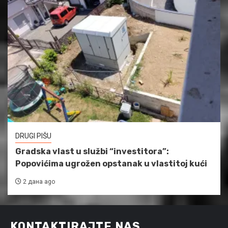
DRUGI PIŠU
Gradska vlast u službi “investitora”:
Popovićima ugrožen opstanak u vlastitoj kući
2 дана ago
KONTAKTIRAJTE NAS