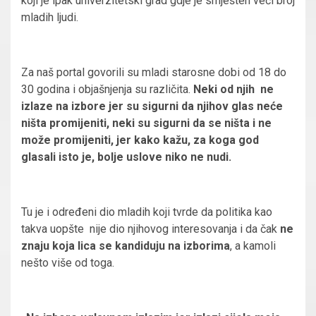
koji je ipak univerzitetski grad gdje je smješten veći broj
mladih ljudi.
Za naš portal govorili su mladi starosne dobi od 18 do
30 godina i objašnjenja su različita.
Neki od njih ne
izlaze na izbore jer su sigurni da njihov glas neće
ništa promijeniti, neki su sigurni da se ništa i ne
može promijeniti, jer kako kažu, za koga god
glasali isto je, bolje uslove niko ne nudi.
Tu je i određeni dio mladih koji tvrde da politika kao
takva uopšte nije dio njihovog interesovanja i da čak
ne
znaju koja lica se kandiduju na izborima
, a kamoli
nešto više od toga.