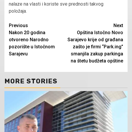
nalaze na vlasti i koriste sve prednosti takvog
položaja.
Continue
Previous
Next
Nakon 20 godina
Opština Istočno Novo
Reading
otvoreno Narodno
Sarajevo krije od građana
pozorište u Istočnom
zašto je firmi “Park.ing”
Sarajevu
smanjila zakup parkinga
na štetu budžeta opštine
MORE STORIES