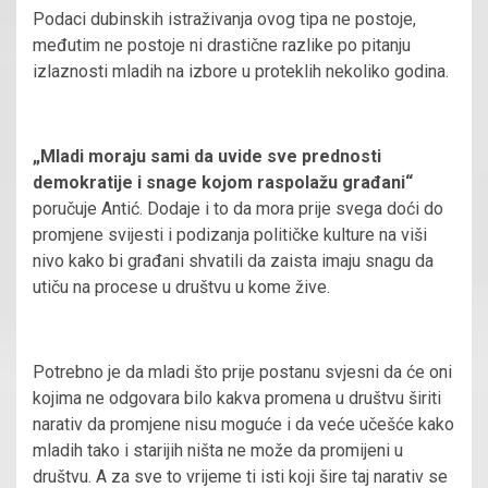
Podaci dubinskih istraživanja ovog tipa ne postoje,
međutim ne postoje ni drastične razlike po pitanju
izlaznosti mladih na izbore u proteklih nekoliko godina.
„Mladi moraju sami da uvide sve prednosti
demokratije i snage kojom raspolažu građani“
poručuje Antić. Dodaje i to da mora prije svega doći do
promjene svijesti i podizanja političke kulture na viši
nivo kako bi građani shvatili da zaista imaju snagu da
utiču na procese u društvu u kome žive.
Potrebno je da mladi što prije postanu svjesni da će oni
kojima ne odgovara bilo kakva promena u društvu širiti
narativ da promjene nisu moguće i da veće učešće kako
mladih tako i starijih ništa ne može da promijeni u
društvu. A za sve to vrijeme ti isti koji šire taj narativ se