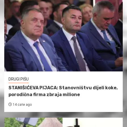
DRUGI PIŠU
STANIŠIĆEVA PIJACA: Stanovništvu dijeli koke,
porodična firma zbraja milione
14 сати ago