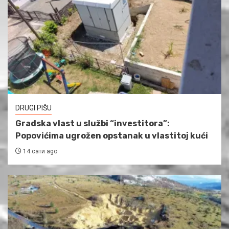
DRUGI PIŠU
Gradska vlast u službi “investitora”:
Popovićima ugrožen opstanak u vlastitoj kući
14 сати ago