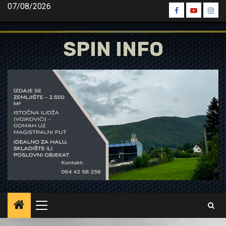
Skip
07/08/2026
Spin
Spin
Spin
to
Facebook
Youtube
Inst
content
SPIN INFO
Primary
Menu