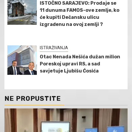
ISTOČNO SARAJEVO: Prodaje se
11 dunuma FAMOS-ove zemlje, ko
će kupiti Dečansku ulicu
izgrađenu na ovoj zemlji ?
ISTRAŽIVANJA
Otac Nenada Nešića dužan milion
Poreskoj upravi RS, a sad
savjetuje Ljubišu Ćosića
NE PROPUSTITE