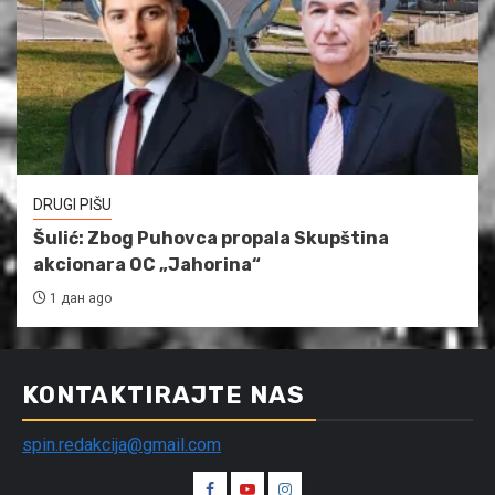
DRUGI PIŠU
Šulić: Zbog Puhovca propala Skupština
akcionara OC „Jahorina“
1 дан ago
KONTAKTIRAJTE NAS
spin.redakcija@gmail.com
Spin
Spin
Spin