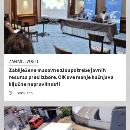
ZANIMLJIVOSTI
Zabilježene masovne zloupotrebe javnih
resursa pred izbore, CIK sve manje kažnjava
ključne nepravilnosti
11 сати ago