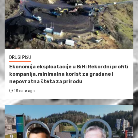
DRUGI PIŠU
Ekonomija eksploatacije u BiH: Rekordni profiti
kompanija, minimalna korist za građane i
nepovratna šteta za prirodu
15 сати ago