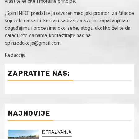
vlastite etičke i moralne principe.
„Spin INFO“ predstavlja otvoren medijski prostor za čitaoce
koji žele da sami kreiraju sadržaj sa svojim zapažanjima o
događajima i procesima oko sebe, stoga, ukoliko želite da
sarađujete sa nama, kontaktirajte nas na
spin.redakcija@gmail.com.
Redakcija
ZAPRATITE NAS:
NAJNOVIJE
ISTRAŽIVANJA