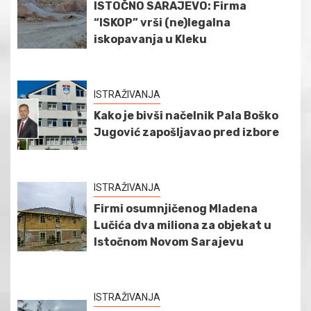
ISTOČNO SARAJEVO: Firma
“ISKOP” vrši (ne)legalna
iskopavanja u Kleku
ISTRAŽIVANJA
Kako je bivši načelnik Pala Boško
Jugović zapošljavao pred izbore
ISTRAŽIVANJA
Firmi osumnjičenog Mladena
Lučića dva miliona za objekat u
Istočnom Novom Sarajevu
ISTRAŽIVANJA