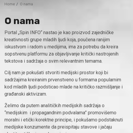
Home
O nama
O nama
Portal „Spin INFO“ nastao je kao proizvod zajedničke
kreativnosti grupe mladih ljudi koja, poučena ranijim
iskustvom i radom u medijima, ima za potrebu da kreira
sopstvenu platformu za objavljivanje kritički nastrojenih
tekstova i sadržaja o svim relevantnim temama.
Cilj nam je pokušati stvoriti medijski prostor koji bi
sadržajima kreiranim prvenstveno u formama popularnim
kod mladih ljudi podsticao mlade na kritičko razmišljanje i
građanski aktivizam.
Želimo da putem analitičkih medijskih sadržaja o
“medijskim i propagandnim podvalama” promovišemo
moralni i etički korektne principe, i pokušamo podstaknuti
medijske konzumente da preispitaju stavove i jačaju