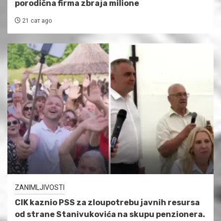
porodična firma zbraja milione
21 сат ago
ZANIMLJIVOSTI
CIK kaznio PSS za zloupotrebu javnih resursa
od strane Stanivukovića na skupu penzionera.