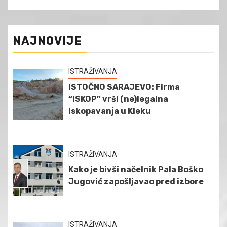
NAJNOVIJE
ISTRAŽIVANJA
ISTOČNO SARAJEVO: Firma
“ISKOP” vrši (ne)legalna
iskopavanja u Kleku
ISTRAŽIVANJA
Kako je bivši načelnik Pala Boško
Jugović zapošljavao pred izbore
ISTRAŽIVANJA