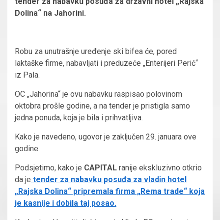
tender za nabavku posuđa za državni hotel „Rajska
Dolina“ na Jahorini.
Robu za unutrašnje uređenje ski bifea će, pored
laktaške firme, nabavljati i preduzeće „Enterijeri Perić“
iz Pala.
OC „Jahorina“ je ovu nabavku raspisao polovinom
oktobra prošle godine, a na tender je pristigla samo
jedna ponuda, koja je bila i prihvatljiva.
Kako je navedeno, ugovor je zaključen 29. januara ove
godine.
Podsjetimo, kako je
CAPITAL
ranije ekskluzivno otkrio
da je
tender za nabavku posuđa za vladin hotel
„Rajska Dolina“ pripremala firma „Rema trade“ koja
je kasnije i dobila taj posao.