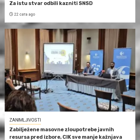
Za istu stvar odbili kazniti SNSD
22 сата ago
ZANIMLJIVOSTI
Zabilježene masovne zloupotrebe javnih
resursa pred izbore, CIK sve manje kažnjava