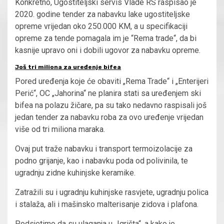
Konkretno, Ugostiteljski servis Vlade RS raspisao je
2020. godine tender za nabavku lake ugostiteljske
opreme vrijedan oko 250.000 KM, a u specifikaciji
opreme za tende pomagala im je “Rema trade“, da bi
kasnije upravo oni i dobili ugovor za nabavku opreme.
Još tri miliona za uređenje bifea
Pored uređenja koje će obaviti „Rema Trade“ i „Enterijeri
Perić“, OC „Jahorina“ ne planira stati sa uređenjem ski
bifea na polazu žičare, pa su tako nedavno raspisali još
jedan tender za nabavku roba za ovo uređenje vrijedan
više od tri miliona maraka.
Ovaj put traže nabavku i transport termoizolacije za
podno grijanje, kao i nabavku poda od polivinila, te
ugradnju zidne kuhinjske keramike.
Zatražili su i ugradnju kuhinjske rasvjete, ugradnju polica
i stalaža, ali i mašinsko malterisanje zidova i plafona.
Podsjetimo da su ulaganja u „Igrišta“, a kako je