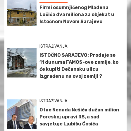
Firmi osumnjičenog Mladena
Lučića dva miliona za objekat u
Istočnom Novom Sarajevu
ISTRAŽIVANJA
ISTOČNO SARAJEVO: Prodaje se
11 dunuma FAMOS-ove zemlje, ko
će kupiti Dečansku ulicu
izgrađenu na ovoj zemlji ?
ISTRAŽIVANJA
Otac Nenada Nešića dužan milion
Poreskoj upravi RS, a sad
savjetuje Ljubišu Ćosića