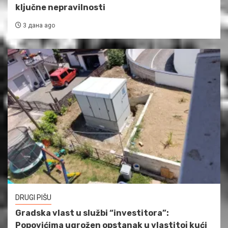
ključne nepravilnosti
3 дана ago
DRUGI PIŠU
Gradska vlast u službi “investitora”:
Popovićima ugrožen opstanak u vlastitoj kući