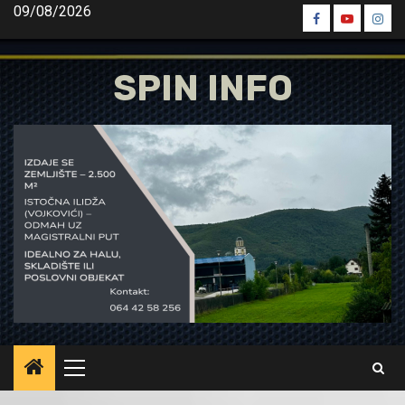
Skip
09/08/2026
Spin
Spin
Spin
to
Facebook
Youtube
Inst
content
SPIN INFO
Primary
Menu