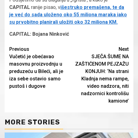
CAPITAL
ranije pisao, v
išestruko premašena, te da
je već do sada uloženo oko 55 miliona maraka iako
su prvobitno planirali uložiti oko 32 miliona KM.
CAPITAL:
Bojana Ninković
Continue
Previous
Next
Vučetić je obećavao
SJEČA ŠUME NA
Reading
masovnu proizvodnju u
ZAŠTIĆENOM PEJZAŽU
preduzeću u Bileći, ali je
KONJUH: ‘Na strani
iza sebe ostavio samo
Kladnja nema rampe,
pustoš i dugove
video nadzora, niti
nadzornici kontrolišu
kamione’
MORE STORIES