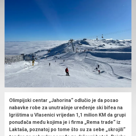
Olimpijski centar „Jahorina“ odlučio je da posao
nabavke robe za unutrašnje uređenje ski bifea na
Igrištima u Vlasenici vrijedan 1,1 milion KM da grupi
ponuđača među kojima je i firma „Rema trade“ iz
Laktaša, poznatoj po tome što su za sebe „skrojili“