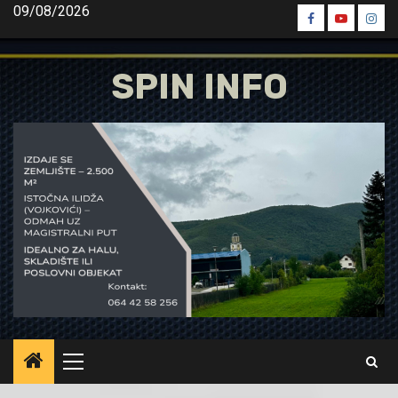
Skip
09/08/2026
Spin
Spin
Spin
to
Facebook
Youtube
Inst
content
SPIN INFO
Primary
Menu