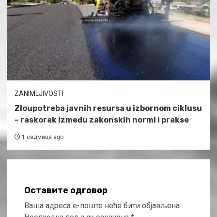
ZANIMLJIVOSTI
Zloupotreba javnih resursa u izbornom ciklusu
– raskorak između zakonskih normi i prakse
1 седмица ago
Оставите одговор
Ваша адреса е-поште неће бити објављена.