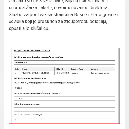
U maniru vrsne SNSD-ovke, Biljana Laketa, inače i
supruga Žarka Lakete, novoimenovanog direktora
Službe za poslove sa strancima Bosne i Hercegovine i
čovjeka koji je presuđen za zloupotrebu položaja,
spustila je slušalicu.