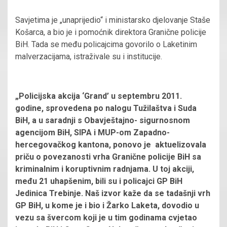
Savjetima je „unaprijedio“ i ministarsko djelovanje Staše
Košarca, a bio je i pomoćnik direktora Granične policije
BiH. Tada se među policajcima govorilo o Laketinim
malverzacijama, istraživale su i institucije.
„Policijska akcija ‘Grand’ u septembru 2011.
godine, sprovedena po nalogu Tužilaštva i Suda
BiH, a u saradnji s Obavještajno- sigurnosnom
agencijom BiH, SIPA i MUP-om Zapadno-
hercegovačkog kantona, ponovo je aktuelizovala
priču o povezanosti vrha Granične policije BiH sa
kriminalnim i koruptivnim radnjama. U toj akciji,
među 21 uhapšenim, bili su i policajci GP BiH
Jedinica Trebinje. Naš izvor kaže da se tadašnji vrh
GP BiH, u kome je i bio i Žarko Laketa, dovodio u
vezu sa švercom koji je u tim godinama cvjetao