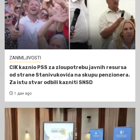
ZANIMLJIVOSTI
CIK kaznio PSS za zloupotrebu javnih resursa
od strane Stanivukovića na skupu penzionera.
Za istu stvar odbili kazniti SNSD
1 дан ago