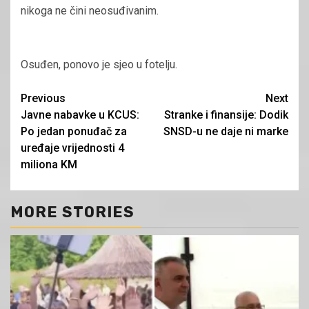
nikoga ne čini neosuđivanim.
Osuđen, ponovo je sjeo u fotelju.
Continue
Previous
Next
Javne nabavke u KCUS:
Stranke i finansije: Dodik
Reading
Po jedan ponuđač za
SNSD-u ne daje ni marke
uređaje vrijednosti 4
miliona KM
MORE STORIES