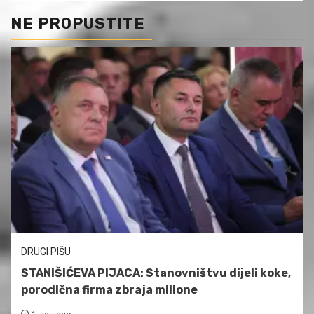
NE PROPUSTITE
DRUGI PIŠU
STANIŠIĆEVA PIJACA: Stanovništvu dijeli koke,
porodična firma zbraja milione