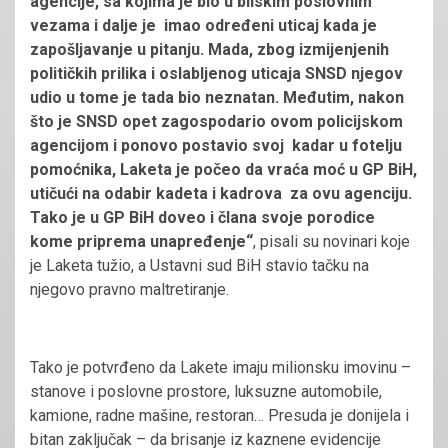
agencije, sa kojima je bio u bliskim poslovnim
vezama i dalje je imao određeni uticaj kada je
zapošljavanje u pitanju. Mada, zbog izmijenjenih
političkih prilika i oslabljenog uticaja SNSD njegov
udio u tome je tada bio neznatan.
Međutim, nakon
što je SNSD opet zagospodario ovom policijskom
agencijom i ponovo postavio svoj kadar u fotelju
pomoćnika, Laketa je počeo da vraća moć u GP BiH,
utičući na odabir kadeta i kadrova za ovu agenciju.
Tako je u GP BiH doveo i člana svoje porodice
kome priprema unapređenje“
, pisali su novinari koje
je Laketa tužio, a Ustavni sud BiH stavio tačku na
njegovo pravno maltretiranje.
Tako je potvrđeno da Lakete imaju milionsku imovinu –
stanove i poslovne prostore, luksuzne automobile,
kamione, radne mašine, restoran… Presuda je donijela i
bitan zaključak – da brisanje iz kaznene evidencije