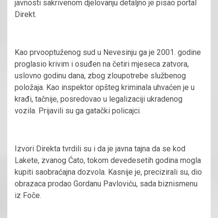
javnosti sakrivenom djelovanju detaljno je pisao portal
Direkt.
Kao prvooptuženog sud u Nevesinju ga je 2001. godine
proglasio krivim i osuđen na četiri mjeseca zatvora,
uslovno godinu dana, zbog zloupotrebe službenog
položaja. Kao inspektor opšteg kriminala uhvaćen je u
krađi, tačnije, posredovao u legalizaciji ukradenog
vozila. Prijavili su ga gatački policajci.
Izvori Direkta tvrdili su i da je javna tajna da se kod
Lakete, zvanog Ćato, tokom devedesetih godina mogla
kupiti saobraćajna dozvola. Kasnije je, precizirali su, dio
obrazaca prodao Gordanu Pavloviću, sada biznismenu
iz Foče.