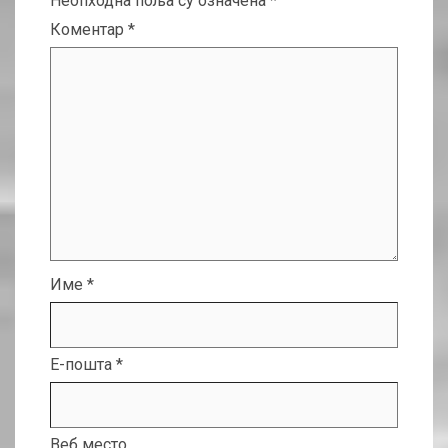
Неопходна поља су означена
*
Коментар
*
Име
*
Е-пошта
*
Веб место