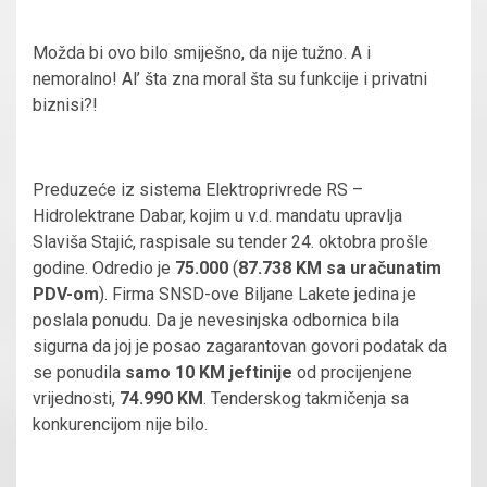
Možda bi ovo bilo smiješno, da nije tužno. A i
nemoralno! Al’ šta zna moral šta su funkcije i privatni
biznisi?!
Preduzeće iz sistema Elektroprivrede RS –
Hidrolektrane Dabar, kojim u v.d. mandatu upravlja
Slaviša Stajić, raspisale su tender 24. oktobra prošle
godine. Odredio je
75.000
(
87.738 KM sa uračunatim
PDV-om
). Firma SNSD-ove Biljane Lakete jedina je
poslala ponudu. Da je nevesinjska odbornica bila
sigurna da joj je posao zagarantovan govori podatak da
se ponudila
samo 10 KM jeftinije
od procijenjene
vrijednosti,
74.990 KM
. Tenderskog takmičenja sa
konkurencijom nije bilo.