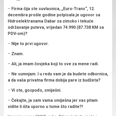
–
Firma čija ste suvlasnica, „Euro-Trans“, 12.
decembra prošle godine potpisala je ugovor sa
Hidroelektranama Dabar za zimsko i tekuće
održavanje puteva, vrijedan 74.990 (87.738 KM sa
PDV-om)?
–
Nije to prvi ugovor.
–
Znam.
–
Ali, ja imam čovjeka koji to sve za mene radi.
–
Ne sumnjam. I u redu vam je da budete odbornica,
a da vaša privatna firma dobija pare iz budžeta?
–
Vi ste, gospođo, smiješni.
–
Čekajte, ja sam vama smiješna jer vas pitam
vidite li išta sporno u tome što radite?!