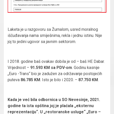
Laketa je u razgovoru sa Žurnalom, usred moralnog
iščuđavanja nama smiješnima, rekla i jednu istinu. Nije
joj to jedini ugovor sa javnim sektorom.
I 2018. godine baš ovakav dobila je od – baš HE Dabar.
Vrijednost –
91.593 KM sa PDV-om
. Godinu kasnije
„Euro -Trans“ bio je zadužen za održavanje postojećih
puteva
86.785 KM
. Isto je bilo i 2020. –
87.750 KM
.
Kada je već bila odbornica u SO Nevesinje, 2021.
godine ta ista opština joj je plaćala „eksternu
reprezentaciju“. U „restoranske usluge“ „Euro –