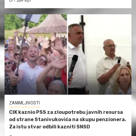
1 дан ago
ZANIMLJIVOSTI
CIK kaznio PSS za zloupotrebu javnih resursa
od strane Stanivukovića na skupu penzionera.
Za istu stvar odbili kazniti SNSD