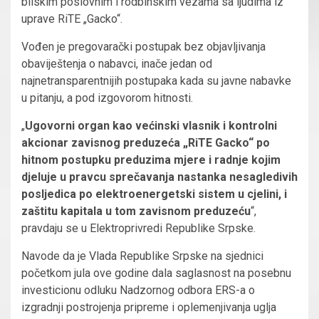
bliskim poslovnim i rodbinskim vezama sa ljudima iz
uprave RiTE „Gacko“.
Vođen je pregovarački postupak bez objavljivanja
obaviještenja o nabavci, inače jedan od
najnetransparentnijih postupaka kada su javne nabavke
u pitanju, a pod izgovorom hitnosti.
„
Ugovorni organ kao većinski vlasnik i kontrolni
akcionar zavisnog preduzeća „RiTE Gacko“ po
hitnom postupku preduzima mjere i radnje kojim
djeluje u pravcu sprečavanja nastanka nesagledivih
posljedica po elektroenergetski sistem u cjelini, i
zaštitu kapitala u tom zavisnom preduzeću
“,
pravdaju se u Elektroprivredi Republike Srpske.
Navode da je Vlada Republike Srpske na sjednici
početkom jula ove godine dala saglasnost na posebnu
investicionu odluku Nadzornog odbora ERS-a o
izgradnji postrojenja pripreme i oplemenjivanja uglja