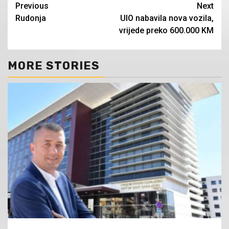
Continue
Previous
Next
Rudonja
UIO nabavila nova vozila,
Reading
vrijede preko 600.000 KM
MORE STORIES