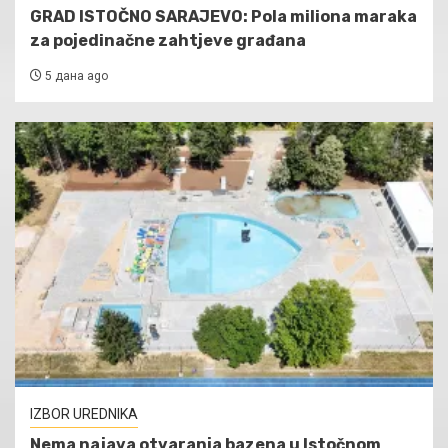
GRAD ISTOČNO SARAJEVO: Pola miliona maraka
za pojedinačne zahtjeve građana
5 дана ago
IZBOR UREDNIKA
Nema najava otvaranja bazena u Istočnom