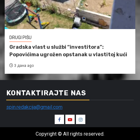
DRUGI PIŠU
Gradska vlast u službi “investitora”:
Popovićima ugrožen opstanak u vlastitoj kući
3 дана ago
KONTAKTIRAJTE NAS
spin.redakcija@gmail.com
Spin
Spin
Spin
Facebook
Youtube
Instagram
Copyright © All rights reserved.