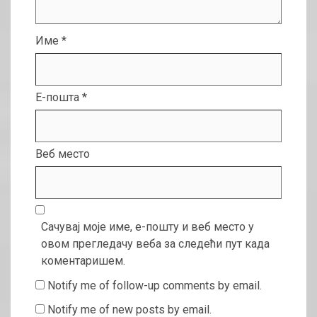
Име
*
Е-пошта
*
Веб место
Сачувај моје име, е-пошту и веб место у
овом прегледачу веба за следећи пут када
коментаришем.
Notify me of follow-up comments by email.
Notify me of new posts by email.