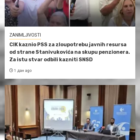
ZANIMLJIVOSTI
CIK kaznio PSS za zloupotrebu javnih resursa
od strane Stanivukovića na skupu penzionera.
Za istu stvar odbili kazniti SNSD
1 дан ago