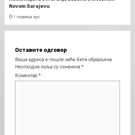
Novom Sarajevu
1 седмица ago
Оставите одговор
Ваша адреса е-поште неће бити објављена.
Неопходна поља су означена
*
Коментар
*