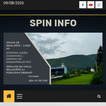
Skip
09/08/2026
Spin
Spin
Spin
to
Facebook
Youtube
Inst
content
SPIN INFO
Primary
Menu