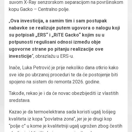
suvom X-Ray senzorskom separacijom na površinskom
kopu Gacko – Centralno polje.
„
Ova investicija, a samim tim i sam postupak
nabavke se realizuje putem ugovora o nalogu koji
su potpisali „ERS“ i „RiTE Gacko“ kojim su u
potpunosti regulisani odnosi između obje
ugovorne strane po pitanju realizacije ove
investicije
“, obrazlažu u ERS-u.
Inače, Luka Petrović je prije nekoliko dana otkrio kako
sve ide po ubrzanoj proceduri te da će postojenje biti
spojeno na sistem do remonta 2026. godine.
Takođe, rekao je i da će novac obezbijediti iz vlastitih
sredstava.
Kazao je da termoelektrana sada koristi ugalj lošijeg
kvaliteta iz kopa “povlatna zona”, jer je je drugi kop
“polje c” u kome je kvalitetniji ugalj ugrožen zbog čestih