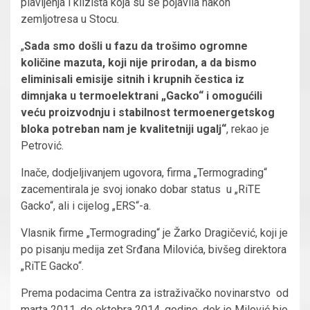
plavljenja i klizišta koja su se pojavila nakon
zemljotresa u Stocu.
„
Sada smo došli u fazu da trošimo ogromne
količine mazuta, koji nije prirodan, a da bismo
eliminisali emisije sitnih i krupnih čestica iz
dimnjaka u termoelektrani „Gacko“ i omogućili
veću proizvodnju i stabilnost termoenergetskog
bloka potreban nam je kvalitetniji ugalj“
, rekao je
Petrović.
Inače, dodjeljivanjem ugovora, firma „Termograding“
zacementirala je svoj ionako dobar status u „RiTE
Gacko“, ali i cijelog „ERS“-a.
Vlasnik firme „Termograding“ je Žarko Dragičević, koji je
po pisanju medija zet Srđana Milovića, bivšeg direktora
„RiTE Gacko“.
Prema podacima Centra za istraživačko novinarstvo od
marta 2011. do oktobra 2014. godine, dok je Milović bio