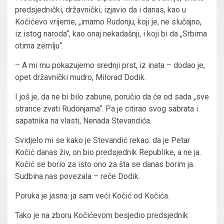
predsjednički, državnički, izjavio da i danas, kao u
Kočićevo vrijeme, „imamo Rudonju, koji je, ne slučajno,
iz istog naroda“, kao onaj nekadašnji, i koji bi da „Srbima
otima zemlju“.
– A mi mu pokazujemo srednji prst, iz inata – dodao je,
opet državnički mudro, Milorad Dodik.
I još je, da ne bi bilo zabune, poručio da će od sada „sve
strance zvati Rudonjama“. Pa je citirao svog sabrata i
sapatnika na vlasti, Nenada Stevandića.
Svidjelo mi se kako je Stevandić rekao: da je Petar
Kočić danas živ, on bio predsjednik Republike, a ne ja.
Kočić se borio za isto ono za šta se danas borim ja.
Sudbina nas povezala – reče Dodik.
Poruka je jasna: ja sam veći Kočić od Kočića.
Tako je na zboru Kočićevom besjedio predsjednik