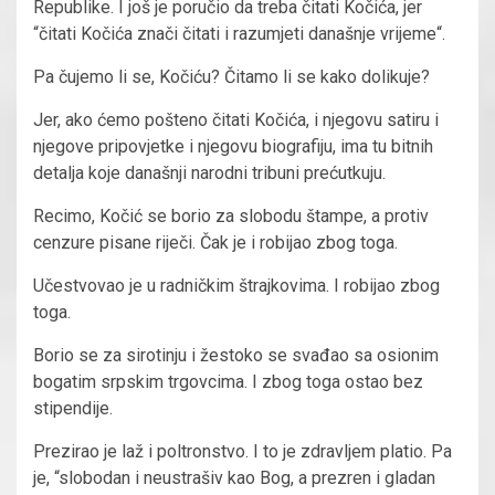
Republike. I još je poručio da treba čitati Kočića, jer
“čitati Kočića znači čitati i razumjeti današnje vrijeme“.
Pa čujemo li se, Kočiću? Čitamo li se kako dolikuje?
Jer, ako ćemo pošteno čitati Kočića, i njegovu satiru i
njegove pripovjetke i njegovu biografiju, ima tu bitnih
detalja koje današnji narodni tribuni prećutkuju.
Recimo, Kočić se borio za slobodu štampe, a protiv
cenzure pisane riječi. Čak je i robijao zbog toga.
Učestvovao je u radničkim štrajkovima. I robijao zbog
toga.
Borio se za sirotinju i žestoko se svađao sa osionim
bogatim srpskim trgovcima. I zbog toga ostao bez
stipendije.
Prezirao je laž i poltronstvo. I to je zdravljem platio. Pa
je, “slobodan i neustrašiv kao Bog, a prezren i gladan