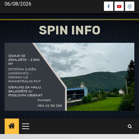
Skip
06/08/2026
Spin
Spin
Spin
to
Facebook
Youtube
Inst
content
SPIN INFO
Primary
Menu