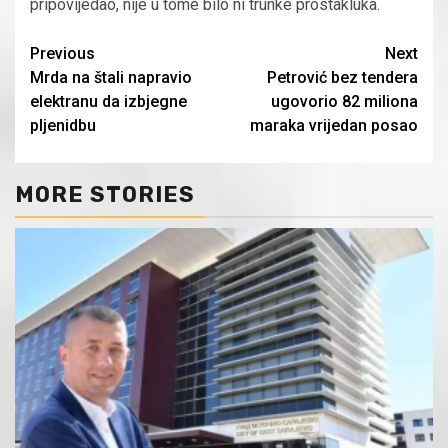
pripovijedao, nije u tome bilo ni trunke prostakluka.
Continue
Previous
Next
Mrda na štali napravio
Petrović bez tendera
Reading
elektranu da izbjegne
ugovorio 82 miliona
pljenidbu
maraka vrijedan posao
MORE STORIES