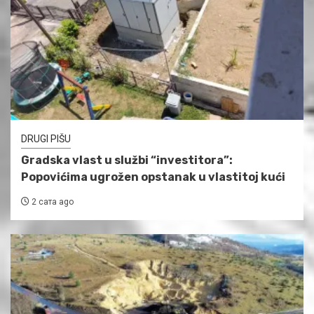
DRUGI PIŠU
Gradska vlast u službi “investitora”:
Popovićima ugrožen opstanak u vlastitoj kući
2 сата ago