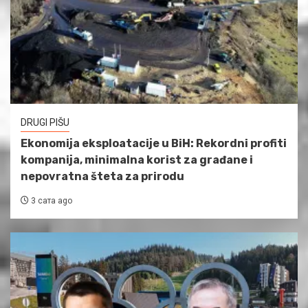
DRUGI PIŠU
Ekonomija eksploatacije u BiH: Rekordni profiti
kompanija, minimalna korist za građane i
nepovratna šteta za prirodu
3 сата ago