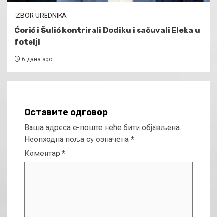
IZBOR UREDNIKA
Ćorić i Šulić kontrirali Dodiku i sačuvali Eleka u
fotelji
6 дана ago
Оставите одговор
Ваша адреса е-поште неће бити објављена.
Неопходна поља су означена
*
Коментар
*