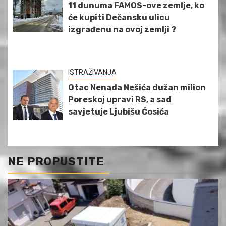
11 dunuma FAMOS-ove zemlje, ko
će kupiti Dečansku ulicu
izgrađenu na ovoj zemlji ?
ISTRAŽIVANJA
Otac Nenada Nešića dužan milion
Poreskoj upravi RS, a sad
savjetuje Ljubišu Ćosića
NE PROPUSTITE