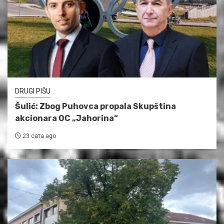
DRUGI PIŠU
Šulić: Zbog Puhovca propala Skupština
akcionara OC „Jahorina“
23 сата ago