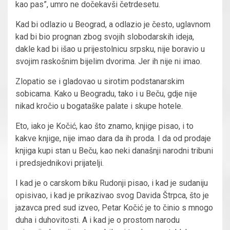
kao pas”, umro ne dočekavši četrdesetu.
Kad bi odlazio u Beograd, a odlazio je često, uglavnom
kad bi bio prognan zbog svojih slobodarskih ideja,
dakle kad bi išao u prijestolnicu srpsku, nije boravio u
svojim raskošnim bijelim dvorima. Jer ih nije ni imao.
Zlopatio se i gladovao u sirotim podstanarskim
sobicama. Kako u Beogradu, tako i u Beču, gdje nije
nikad kročio u bogataške palate i skupe hotele.
Eto, iako je Kočić, kao što znamo, knjige pisao, i to
kakve knjige, nije imao dara da ih proda. I da od prodaje
knjiga kupi stan u Beču, kao neki današnji narodni tribuni
i predsjednikovi prijatelji.
I kad je o carskom biku Rudonji pisao, i kad je sudaniju
opisivao, i kad je prikazivao svog Davida Štrpca, što je
jazavca pred sud izveo, Petar Kočić je to činio s mnogo
duha i duhovitosti. A i kad je o prostom narodu