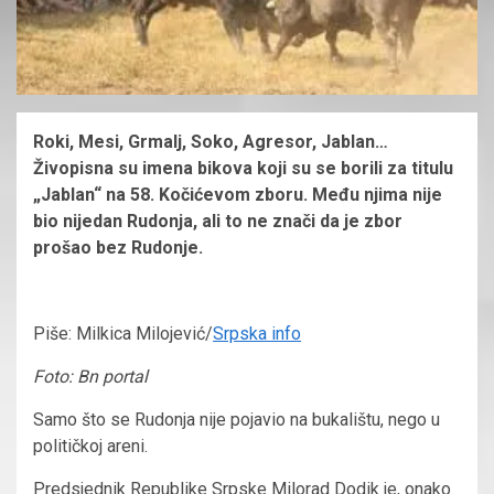
Roki, Mesi, Grmalj, Soko, Agresor, Jablan…
Živopisna su imena bikova koji su se borili za titulu
„Jablan“ na 58. Kočićevom zboru. Među njima nije
bio nijedan Rudonja, ali to ne znači da je zbor
prošao bez Rudonje.
Piše: Milkica Milojević/
Srpska info
Foto: Bn portal
Samo što se Rudonja nije pojavio na bukalištu, nego u
političkoj areni.
Predsjednik Republike Srpske Milorad Dodik je, onako