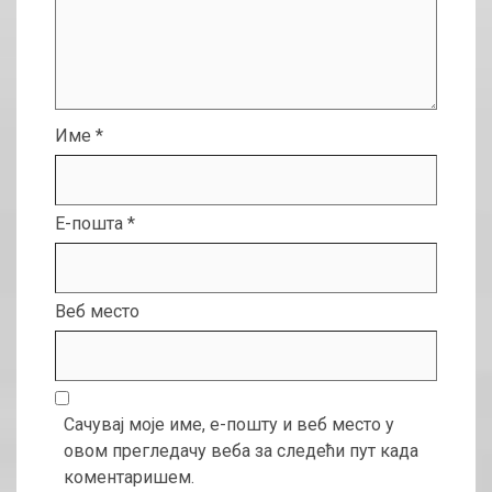
Име
*
Е-пошта
*
Веб место
Сачувај моје име, е-пошту и веб место у
овом прегледачу веба за следећи пут када
коментаришем.