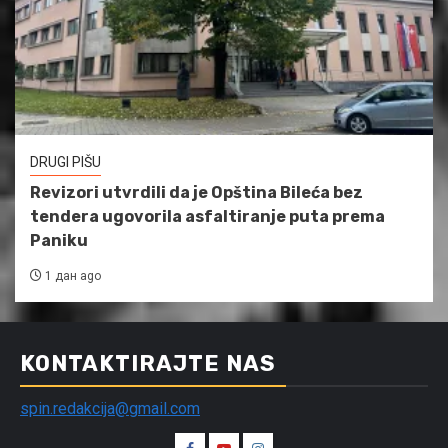
DRUGI PIŠU
Revizori utvrdili da je Opština Bileća bez
tendera ugovorila asfaltiranje puta prema
Paniku
1 дан ago
KONTAKTIRAJTE NAS
spin.redakcija@gmail.com
Spin
Spin
Spin