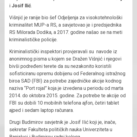
i
Josif Ilić
.
Višnjić je ranije bio šef Odjeljenja za visokotehnološki
kriminalitet MUP-a RS, a savjetovao je i predsjednika
RS Milorada Dodika, a 2017. godine našao se na meti
kriminalističke policije.
Kriminalistički inspektori provjeravali su navode iz
anonimnog pisma u kojem se Dražen Višnjić i njegovi
bivši podređeni terete da su nezakonito koristili
sofisticiranu opremu dobijenu od Federalnog istražnog
biroa SAD (FBI) za potrebe zajedničke akcije kodnog
naziva “Port rojal” koja je izvedena u periodu od marta
2014. do oktobra 2015. godine. Za potrebe te akcije od
FBI su dobili 10 mobilnih telefona ajfon, četiri tablet
ajped i sedam laptop računara.
Drugi Budimirov savjetnik je Josif Ilić koji je, inače,
sekretar Fakulteta političkih nauka Univerziteta u
Banjaluci i Budimirov radni kolega.