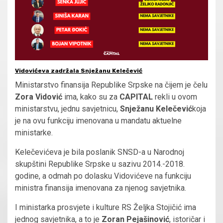
Vidovićeva zadržala Snježanu Kelečević
Ministarstvo finansija Republike Srpske na čijem je čelu
Zora Vidović
ima, kako su za
CAPITAL
rekli u ovom
ministarstvu, jednu savjetnicu,
Snježanu Kelečević
koja
je na ovu funkciju imenovana u mandatu aktuelne
ministarke.
Kelečevićeva je bila poslanik SNSD-a u Narodnoj
skupštini Republike Srpske u sazivu 2014.-2018.
godine, a odmah po dolasku Vidovićeve na funkciju
ministra finansija imenovana za njenog savjetnika.
I ministarka prosvjete i kulture RS Željka Stojičić ima
jednog savjetnika, a to je
Zoran Pejašinović
, istoričar i