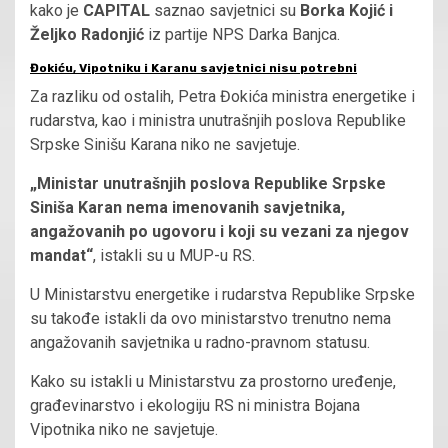
kako je
CAPITAL
saznao savjetnici su
Borka Kojić i
Željko Radonjić
iz partije NPS Darka Banjca.
Đokiću, Vipotniku i Karanu savjetnici nisu potrebni
Za razliku od ostalih, Petra Đokića ministra energetike i
rudarstva, kao i ministra unutrašnjih poslova Republike
Srpske Sinišu Karana niko ne savjetuje.
„Ministar unutrašnjih poslova Republike Srpske
Siniša Karan nema imenovanih savjetnika,
angažovanih po ugovoru i koji su vezani za njegov
mandat“
, istakli su u MUP-u RS.
U Ministarstvu energetike i rudarstva Republike Srpske
su takođe istakli da ovo ministarstvo trenutno nema
angažovanih savjetnika u radno-pravnom statusu.
Kako su istakli u Ministarstvu za prostorno uređenje,
građevinarstvo i ekologiju RS ni ministra Bojana
Vipotnika niko ne savjetuje.