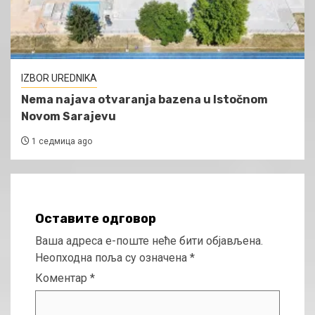
IZBOR UREDNIKA
Nema najava otvaranja bazena u Istočnom
Novom Sarajevu
1 седмица ago
Оставите одговор
Ваша адреса е-поште неће бити објављена.
Неопходна поља су означена
*
Коментар
*