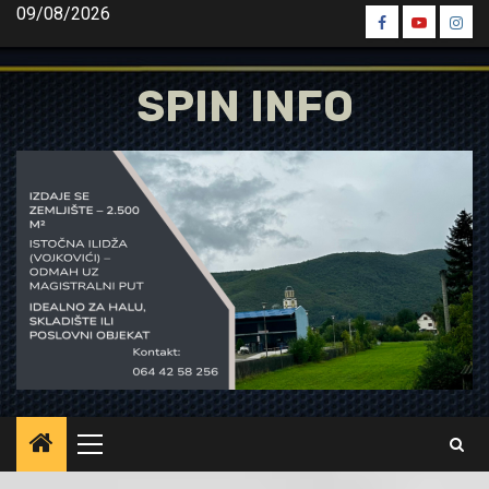
Skip
09/08/2026
Spin
Spin
Spin
to
Facebook
Youtube
Inst
content
SPIN INFO
Primary
Menu