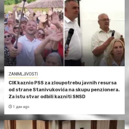
ZANIMLJIVOSTI
CIK kaznio PSS za zloupotrebu javnih resursa
od strane Stanivukovića na skupu penzionera.
Za istu stvar odbili kazniti SNSD
1 дан ago