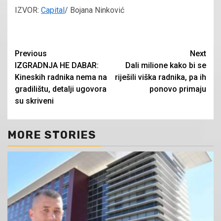
IZVOR:
Capital
/ Bojana Ninković
Continue
Previous
Next
IZGRADNJA HE DABAR:
Dali milione kako bi se
Reading
Kineskih radnika nema na
riješili viška radnika, pa ih
gradilištu, detalji ugovora
ponovo primaju
su skriveni
MORE STORIES