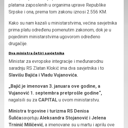
platama zaposlenih u organima uprave Republike
Srpske i ona, prema tom zakonu iznosi 2.556 KM.
Kako su nam kazali u ministarstvima, većina savjetnika
prima platu određenu pomenutim zakonom, dok je u
pojedinim ministarstvima ugovorom određeno
drugačije.
Dva ministra četiri savjetnika
Ministar za evropske integracije i međunarodnu
saradnju RS Zlatan Klokić ima dva savjetnika i to
Slavišu Bajića i Vladu Vujanovića.
„Bajić je imenovan 3. januara ove godine, a
Vujanović 1. septembra pretprošle godine“,
nagalsili su za
CAPITAL
u ovom ministarstvu.
Ministra trgovine i turizma RS Denisa
Šulića
savjetuju
Aleksandra Stojanović i Jelena
Trninić Miličević
, a imenovane su u martu i aprilu ove