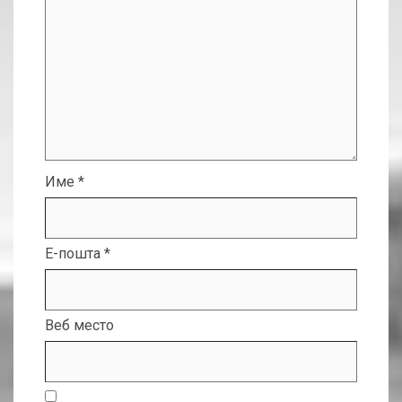
Име
*
Е-пошта
*
Веб место