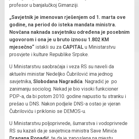
profesor u banjalučkoj Gimanziji.
„Savjetnik je imenovan rješenjem od 1. marta ove
godine, na period do isteka mandata ministra.
Novčana naknada savjetniku određena je posebnim
ugovorom i ona je u bruto iznosu 1.802 KM
mjesečno“
istakli su za
CAPITAL
u Ministarstvu
prosvjete i kulture Republike Srpske.
U Ministarstvu saobraćaja i veza RS su naveli da
aktuelni ministar Nedeljko Čubrilović ima jednog
savjetnika,
Slobodana Nagradića
. Nagradić je po
zanimanju sociolog. Nekad je bio visoki funkcioner
PDP-a, da bi potom 2010. godine napustio tu stranku i
prešao u DNS. Nakon podjele DNS-a ostao je vjeran
Čubriloviću i priklonio se DEMOS-u.
U Ministarstvu poljoprivrede, šumarstva i vodoprivrede
RS su kazali da je savjetnica ministra Save Minića
Dragana Popadić
, te da je zaposlena na mjestu