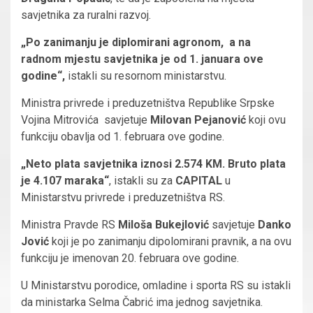
savjetnika za ruralni razvoj.
„Po zanimanju je diplomirani agronom, a na
radnom mjestu savjetnika je od 1. januara ove
godine“,
istakli su resornom ministarstvu.
Ministra privrede i preduzetništva Republike Srpske
Vojina Mitrovića savjetuje
Milovan Pejanović
koji ovu
funkciju obavlja od 1. februara ove godine.
„Neto plata savjetnika iznosi 2.574 KM. Bruto plata
je 4.107 maraka“
, istakli su za
CAPITAL
u
Ministarstvu privrede i preduzetništva RS.
Ministra Pravde RS
Miloša Bukejlović
savjetuje
Danko
Jović
koji je po zanimanju dipolomirani pravnik, a na ovu
funkciju je imenovan 20. februara ove godine.
U Ministarstvu porodice, omladine i sporta RS su istakli
da ministarka Selma Čabrić ima jednog savjetnika.