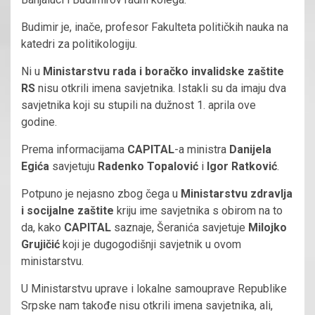
Budimir je, inače, profesor Fakulteta političkih nauka na
katedri za politikologiju.
Ni u
Ministarstvu rada i boračko invalidske zaštite
RS
nisu otkrili imena savjetnika. Istakli su da imaju dva
savjetnika koji su stupili na dužnost 1. aprila ove
godine.
Prema informacijama
CAPITAL
-a ministra
Danijela
Egića
savjetuju
Radenko Topalović
i
Igor Ratković
.
Potpuno je nejasno zbog čega u
Ministarstvu zdravlja
i socijalne zaštite
kriju ime savjetnika s obirom na to
da, kako
CAPITAL
saznaje, Šeranića savjetuje
Milojko
Grujičić
koji je dugogodišnji savjetnik u ovom
ministarstvu.
U Ministarstvu uprave i lokalne samouprave Republike
Srpske nam takođe nisu otkrili imena savjetnika, ali,