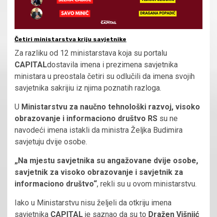
Četiri ministarstva kriju savjetnike
Za razliku od 12 ministarstava koja su portalu
CAPITAL
dostavila imena i prezimena savjetnika
ministara u preostala četiri su odlučili da imena svojih
savjetnika sakrijiu iz njima poznatih razloga.
U
Ministarstvu za naučno tehnološki razvoj, visoko
obrazovanje i informaciono društvo RS
su ne
navodeći imena istakli da ministra Željka Budimira
savjetuju dvije osobe.
„Na mjestu savjetnika su angažovane dvije osobe,
savjetnik za visoko obrazovanje i savjetnik za
informaciono društvo“
, rekli su u ovom ministarstvu.
Iako u Ministarstvu nisu željeli da otkriju imena
savjetnika
CAPITAL
je saznao da su to
Dražen Višnjić