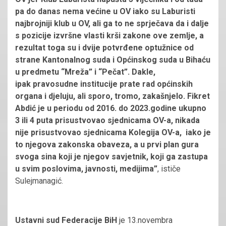
pa do danas nema većine u OV iako su Laburisti
najbrojniji klub u OV, ali ga to ne sprječava da i dalje
s pozicije izvršne vlasti krši zakone ove zemlje, a
rezultat toga su i dvije potvrđene optužnice od
strane Kantonalnog suda i Općinskog suda u Bihaću
u predmetu “Mreža” i “Pečat”. Dakle,
ipak pravosudne institucije prate rad općinskih
organa i djeluju, ali sporo, tromo, zakašnjelo. Fikret
Abdić je u periodu od 2016. do 2023.godine ukupno
3 ili 4 puta prisustvovao sjednicama OV-a, nikada
nije prisustvovao sjednicama Kolegija OV-a, iako je
to njegova zakonska obaveza, a u prvi plan gura
svoga sina koji je njegov savjetnik, koji ga zastupa
u svim poslovima, javnosti, medijima”
, ističe
Sulejmanagić.
Ustavni sud Federacije BiH
je 13.novembra