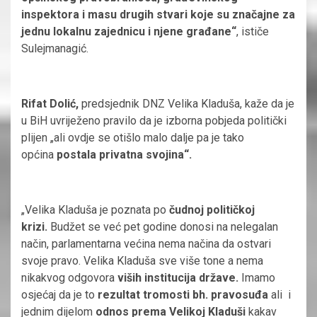
inspektora i masu drugih stvari koje su značajne za
jednu lokalnu zajednicu i njene građane“
, ističe
Sulejmanagić.
Rifat Dolić,
predsjednik DNZ Velika Kladuša, kaže da je
u BiH uvriježeno pravilo da je izborna pobjeda politički
plijen „ali ovdje se otišlo malo dalje pa je tako
općina
postala privatna svojina“.
„Velika Kladuša je poznata po
čudnoj političkoj
krizi.
Budžet se već pet godine donosi na nelegalan
način, parlamentarna većina nema načina da ostvari
svoje pravo. Velika Kladuša sve više tone a nema
nikakvog odgovora
viših institucija države.
Imamo
osjećaj da je to
rezultat tromosti bh. pravosuđa
ali i
jednim dijelom
odnos prema Velikoj Kladuši
kakav