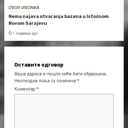
IZBOR UREDNIKA
Nema najava otvaranja bazena u Istočnom
Novom Sarajevu
1 седмица ago
Оставите одговор
Ваша адреса е-поште неће бити објављена.
Неопходна поља су означена
*
Коментар
*