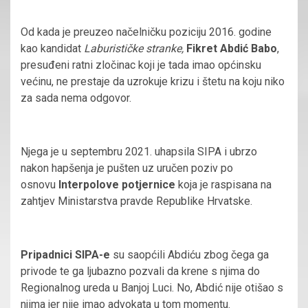
Od kada je preuzeo načelničku poziciju 2016. godine
kao kandidat
Laburističke stranke,
Fikret Abdić Babo
,
presuđeni ratni zločinac koji je tada imao općinsku
većinu, ne prestaje da uzrokuje krizu i štetu na koju niko
za sada nema odgovor.
Njega je u septembru 2021. uhapsila SIPA i ubrzo
nakon hapšenja je pušten uz uručen poziv po
osnovu
Interpolove potjernice
koja je raspisana na
zahtjev Ministarstva pravde Republike Hrvatske.
Pripadnici SIPA-e
su saopćili Abdiću zbog čega ga
privode te ga ljubazno pozvali da krene s njima do
Regionalnog ureda u Banjoj Luci. No, Abdić nije otišao s
njima jer nije imao advokata u tom momentu.