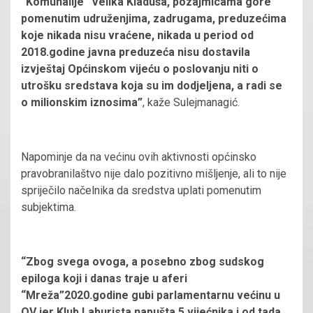
“Komunalije” Velika Kladuša, pozajmicama gore
pomenutim udruženjima, zadrugama, preduzećima
koje nikada nisu vraćene, nikada u period od
2018.godine javna preduzeća nisu dostavila
izvještaj Općinskom vijeću o poslovanju niti o
utrošku sredstava koja su im dodjeljena, a radi se
o milionskim iznosima”
, kaže Sulejmanagić.
Napominje da na većinu ovih aktivnosti općinsko
pravobranilaštvo nije dalo pozitivno mišljenje, ali to nije
spriječilo načelnika da sredstva uplati pomenutim
subjektima.
“Zbog svega ovoga, a posebno zbog sudskog
epiloga koji i danas traje u aferi
“Mreža”2020.godine gubi parlamentarnu većinu u
OV jer Klub Laburista napušta 5 vijećnika i od tada