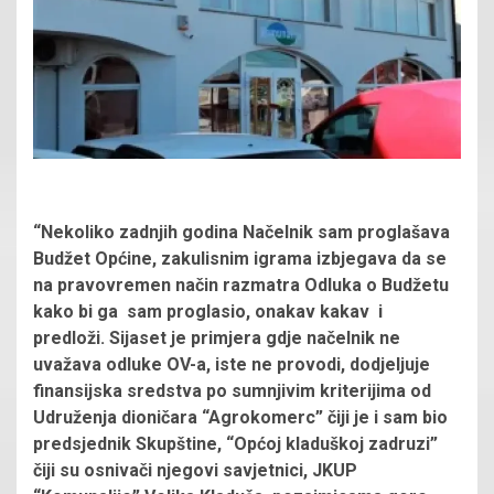
“Nekoliko zadnjih godina Načelnik sam proglašava
Budžet Općine, zakulisnim igrama izbjegava da se
na pravovremen način razmatra Odluka o Budžetu
kako bi ga sam proglasio, onakav kakav i
predloži. Sijaset je primjera gdje načelnik ne
uvažava odluke OV-a, iste ne provodi, dodjeljuje
finansijska sredstva po sumnjivim kriterijima od
Udruženja dioničara “Agrokomerc” čiji je i sam bio
predsjednik Skupštine, “Općoj kladuškoj zadruzi”
čiji su osnivači njegovi savjetnici, JKUP