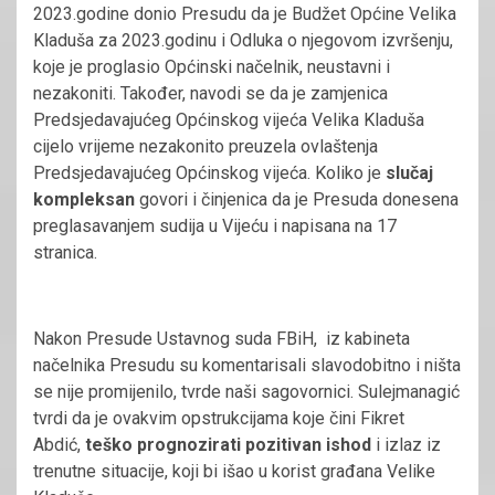
2023.godine donio Presudu da je Budžet Općine Velika
Kladuša za 2023.godinu i Odluka o njegovom izvršenju,
koje je proglasio Općinski načelnik, neustavni i
nezakoniti. Također, navodi se da je zamjenica
Predsjedavajućeg Općinskog vijeća Velika Kladuša
cijelo vrijeme nezakonito preuzela ovlaštenja
Predsjedavajućeg Općinskog vijeća. Koliko je
slučaj
kompleksan
govori i činjenica da je Presuda donesena
preglasavanjem sudija u Vijeću i napisana na 17
stranica.
Nakon Presude Ustavnog suda FBiH, iz kabineta
načelnika Presudu su komentarisali slavodobitno i ništa
se nije promijenilo, tvrde naši sagovornici. Sulejmanagić
tvrdi da je ovakvim opstrukcijama koje čini Fikret
Abdić,
teško prognozirati pozitivan ishod
i izlaz iz
trenutne situacije, koji bi išao u korist građana Velike