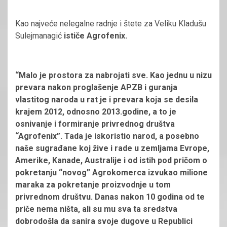
Kao najveće nelegalne radnje i štete za Veliku Kladušu
Sulejmanagić
ističe Agrofenix.
“Malo je prostora za nabrojati sve. Kao jednu u nizu
prevara nakon proglašenje APZB i guranja
vlastitog naroda u rat je i prevara koja se desila
krajem 2012, odnosno 2013.godine, a to je
osnivanje i formiranje privrednog društva
“Agrofenix”. Tada je iskoristio narod, a posebno
naše sugrađane koj žive i rade u zemljama Evrope,
Amerike, Kanade, Australije i od istih pod pričom o
pokretanju “novog” Agrokomerca izvukao milione
maraka za pokretanje proizvodnje u tom
privrednom društvu. Danas nakon 10 godina od te
priče nema ništa, ali su mu sva ta sredstva
dobrodošla da sanira svoje dugove u Republici