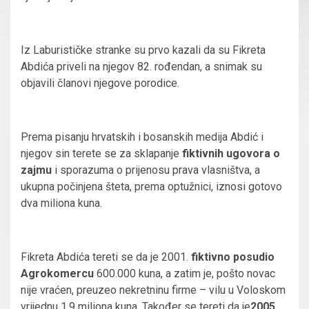
Iz Laburističke stranke su prvo kazali da su Fikreta
Abdića priveli na njegov 82. rođendan, a snimak su
objavili članovi njegove porodice.
Prema pisanju hrvatskih i bosanskih medija Abdić i
njegov sin terete se za sklapanje
fiktivnih ugovora o
zajmu
i sporazuma o prijenosu prava vlasništva, a
ukupna počinjena šteta, prema optužnici, iznosi gotovo
dva miliona kuna.
Fikreta Abdića tereti se da je 2001.
fiktivno posudio
Agrokomercu
600.000 kuna, a zatim je, pošto novac
nije vraćen, preuzeo nekretninu firme – vilu u Voloskom
vrijednu 1,9 miliona kuna. Također se tereti da je
2005.