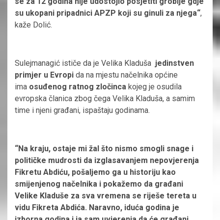
se za 12 godina nije udostojio posjetiti groblje gdje
su ukopani pripadnici APZP koji su ginuli za njega“
,
kaže Dolić.
Sulejmanagić ističe da je Velika Kladuša
jedinstven
primjer u Evropi
da na mjestu načelnika općine
ima
osuđenog ratnog zločinca
kojeg je osudila
evropska članica zbog čega Velika Kladuša, a samim
time i njeni građani, ispaštaju godinama.
“Na kraju, ostaje mi žal što nismo smogli snage i
političke mudrosti da izglasavanjem nepovjerenja
Fikretu Abdiću, pošaljemo ga u historiju kao
smijenjenog načelnika i pokažemo da građani
Velike Kladuše za sva vremena se riješe tereta u
vidu Fikreta Abdića. Naravno, iduća godina je
izborna godina i ja sam uvjerenja da će građani