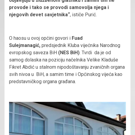
objavljuju u službenom glasniku i samim tim ne
provode i tako se provodi samovolja njega i
njegovih devet savjetnika“
, ističe Purić.
O haosu u ovoj općini govori i
Fuad
Sulejmanagić,
predsjednik Kluba vijećnika Narodnog
evropskog saveza BiH
(NES BiH)
. Tvrdi da je od
samog dolaska na poziciju načelnika Velike Kladuše
Fikret Abdić u stalnom nipodoštavanju zvaničnih organa
svih nivoa u BiH, a samim time i Općinskog vijeća kao
predstavničkog organa građana.