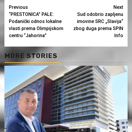
Continue
Previous
Next
“PRESTONICA” PALE:
Sud odobrio zapljenu
Reading
Podanički odnos lokalne
imovine SRC „Slavija“
vlasti prema Olimpijskom
zbog duga prema SPIN
centru “Jahorina”
Info
MORE STORIES