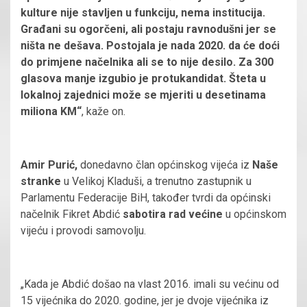
kulture nije stavljen u funkciju, nema institucija.
Građani su ogorčeni, ali postaju ravnodušni jer se
ništa ne dešava. Postojala je nada 2020. da će doći
do primjene načelnika ali se to nije desilo. Za 300
glasova manje izgubio je protukandidat. Šteta u
lokalnoj zajednici može se mjeriti u desetinama
miliona KM“
, kaže on.
Amir Purić,
donedavno član općinskog vijeća iz
Naše
stranke
u Velikoj Kladuši, a trenutno zastupnik u
Parlamentu Federacije BiH, također tvrdi da općinski
načelnik Fikret Abdić
sabotira rad većine
u općinskom
vijeću i provodi samovolju.
„Kada je Abdić došao na vlast 2016. imali su većinu od
15 vijećnika do 2020. godine, jer je dvoje vijećnika iz