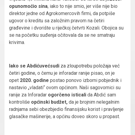
opunomoćio sina
, iako to nije smio, jer više nije bio
direktor jedne od Agrokomercovih firmi, da potpiše
ugovor o kreditu sa založnim pravom na četiri
građevine i dvorište u riječkoj četvrti Kozali. Obojica su
se na početku suđenja očitovala da se ne smatraju
krivima.
Iako se Abdiću
već
sudi
za zloupotrebu položaja već
četiri godine,
o čemu je inforadar ranije pisao, on je
opet
2020. godine
postao ponovo izborni pobjednik i
nastavio „vladati“ ovom općinom. Naši sagovornici su
ranije za Inforadar
ogorčeno isticali
da Abdić sam
kontroliše
općinski budžet,
da je brojnim nelegalnim
radnjama sebi obezbjedio finansijsku korist i pravljenje
glasačke mašinerije, a općinu doveo skoro u propast.