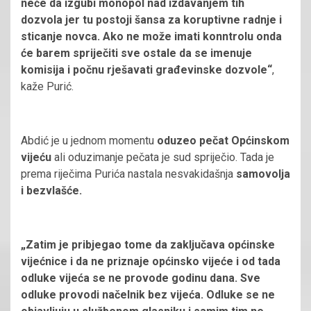
neće da izgubi monopol nad izdavanjem tih
dozvola jer tu postoji šansa za koruptivne radnje i
sticanje novca. Ako ne može imati konntrolu onda
će barem spriječiti sve ostale da se imenuje
komisija i počnu rješavati građevinske dozvole“
,
kaže Purić.
Abdić je u jednom momentu
oduzeo pečat Općinskom
vijeću
ali oduzimanje pečata je sud spriječio. Tada je
prema riječima Purića nastala nesvakidašnja
samovolja
i bezvlašće.
„Zatim je pribjegao tome da zaključava općinske
vijećnice i da ne priznaje općinsko vijeće i od tada
odluke vijeća se ne provode godinu dana. Sve
odluke provodi načelnik bez vijeća. Odluke se ne