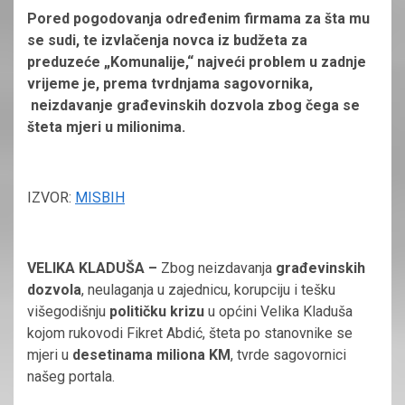
Pored pogodovanja određenim firmama za šta mu
se sudi, te izvlačenja novca iz budžeta za
preduzeće „Komunalije,“ najveći problem u zadnje
vrijeme je, prema tvrdnjama sagovornika,
neizdavanje građevinskih dozvola zbog čega se
šteta mjeri u milionima.
IZVOR:
MISBIH
VELIKA KLADUŠA –
Zbog neizdavanja
građevinskih
dozvola
, neulaganja u zajednicu, korupciju i tešku
višegodišnju
političku krizu
u općini Velika Kladuša
kojom rukovodi Fikret Abdić, šteta po stanovnike se
mjeri u
desetinama miliona KM
, tvrde sagovornici
našeg portala.