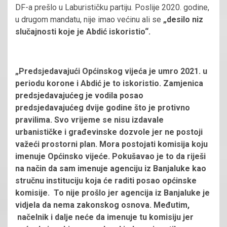
DF-a prešlo u Laburističku partiju. Poslije 2020. godine,
u drugom mandatu, nije imao većinu ali se
„desilo niz
slučajnosti koje je Abdić iskoristio“.
„Predsjedavajući Općinskog vijeća je umro 2021. u
periodu korone i Abdić je to iskoristio. Zamjenica
predsjedavajućeg je vodila posao
predsjedavajućeg dvije godine što je protivno
pravilima. Svo vrijeme se nisu izdavale
urbanističke i građevinske dozvole jer ne postoji
važeći prostorni plan. Mora postojati komisija koju
imenuje Općinsko vijeće. Pokušavao je to da riješi
na način da sam imenuje agenciju iz Banjaluke kao
stručnu instituciju koja će raditi posao općinske
komisije. To nije prošlo jer agencija iz Banjaluke je
vidjela da nema zakonskog osnova. Međutim,
načelnik i dalje neće da imenuje tu komisiju jer