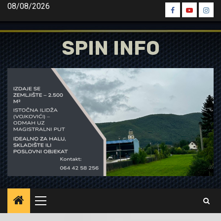
Skip
08/08/2026
Spin
Spin
Spin
to
Facebook
Youtube
Inst
content
SPIN INFO
Primary
Menu