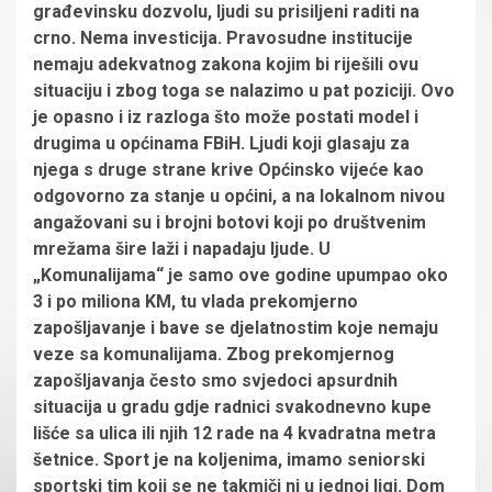
građevinsku dozvolu, ljudi su prisiljeni raditi na
crno. Nema investicija. Pravosudne institucije
nemaju adekvatnog zakona kojim bi riješili ovu
situaciju i zbog toga se nalazimo u pat poziciji. Ovo
je opasno i iz razloga što može postati model i
drugima u općinama FBiH. Ljudi koji glasaju za
njega s druge strane krive Općinsko vijeće kao
odgovorno za stanje u općini, a na lokalnom nivou
angažovani su i brojni botovi koji po društvenim
mrežama šire laži i napadaju ljude. U
„Komunalijama“ je samo ove godine upumpao oko
3 i po miliona KM, tu vlada prekomjerno
zapošljavanje i bave se djelatnostim koje nemaju
veze sa komunalijama. Zbog prekomjernog
zapošljavanja često smo svjedoci apsurdnih
situacija u gradu gdje radnici svakodnevno kupe
lišće sa ulica ili njih 12 rade na 4 kvadratna metra
šetnice. Sport je na koljenima, imamo seniorski
sportski tim koji se ne takmiči ni u jednoj ligi. Dom