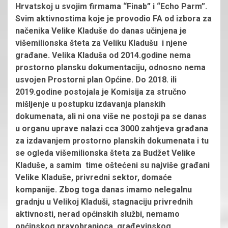
Hrvatskoj u svojim firmama “Finab” i “Echo Parm”.
Svim aktivnostima koje je provodio FA od izbora za
načenika Velike Kladuše do danas učinjena je
višemilionska šteta za Veliku Kladušu i njene
građane. Velika Kladuša od 2014.godine nema
prostorno plansku dokumentaciju, odnosno nema
usvojen Prostorni plan Općine. Do 2018. ili
2019.godine postojala je Komisija za stručno
mišljenje u postupku izdavanja planskih
dokumenata, ali ni ona više ne postoji pa se danas
u organu uprave nalazi cca 3000 zahtjeva građana
za izdavanjem prostorno planskih dokumenata i tu
se ogleda višemilionska šteta za Budžet Velike
Kladuše, a samim time oštećeni su najviše građani
Velike Kladuše, privredni sektor, domaće
kompanije. Zbog toga danas imamo nelegalnu
gradnju u Velikoj Kladuši, stagnaciju privrednih
aktivnosti, nerad općinskih službi, nemamo
općinskog pravobranioca, građevinskog