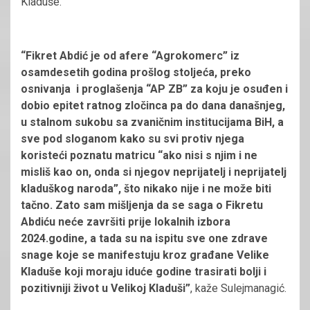
Kladuše.
“Fikret Abdić je od afere “Agrokomerc” iz
osamdesetih godina prošlog stoljeća, preko
osnivanja i proglašenja “AP ZB” za koju je osuđen i
dobio epitet ratnog zločinca pa do dana današnjeg,
u stalnom sukobu sa zvaničnim institucijama BiH, a
sve pod sloganom kako su svi protiv njega
koristeći poznatu matricu “ako nisi s njim i ne
misliš kao on, onda si njegov neprijatelj i neprijatelj
kladuškog naroda”, što nikako nije i ne može biti
tačno. Zato sam mišljenja da se saga o Fikretu
Abdiću neće završiti prije lokalnih izbora
2024.godine, a tada su na ispitu sve one zdrave
snage koje se manifestuju kroz građane Velike
Kladuše koji moraju iduće godine trasirati bolji i
pozitivniji život u Velikoj Kladuši”
, kaže Sulejmanagić.