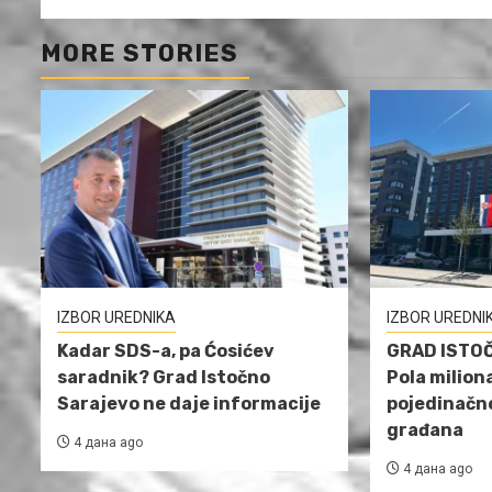
MORE STORIES
IZBOR UREDNIKA
IZBOR UREDNI
Kadar SDS-a, pa Ćosićev
GRAD ISTO
saradnik? Grad Istočno
Pola milion
Sarajevo ne daje informacije
pojedinačn
građana
4 дана ago
4 дана ago