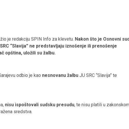
užio je redakciju SPIN Info za klevetu.
Nakon što je Osnovni su
RC “Slavija” ne predstavljaju iznošenje ili prenošenje
č opština, uložili su žalbu.
arajevu odbio je kao
nesnovanu žalbu
JU SRC “Slavija” te
ča,
nisu ispoštovali sudsku presudu
, te nisu platili u zakonsko
tražena sredstva.