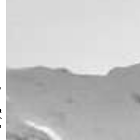
e
t
e
a