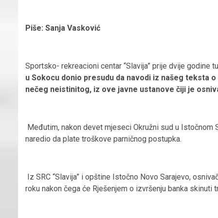
Piše: Sanja Vasković
Sportsko- rekreacioni centar “Slavija” prije dvije godine t
u Sokocu donio presudu da navodi iz našeg teksta o S
nečeg neistinitog, iz ove javne ustanove čiji je osniva
Međutim, nakon devet mjeseci Okružni sud u Istočnom S
naredio da plate troškove parničnog postupka.
Iz SRC “Slavija” i opštine Istočno Novo Sarajevo, osniva
roku nakon čega će Rješenjem o izvršenju banka skinuti 