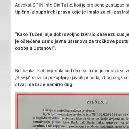
Advokat SPIN Info Din Tešić, koji je pro bono zastupao n
tipičnoj zloupotrebi prava koje je imalo za cilj zastr
“Kako Tuženi nije dobrovoljno izvršio obavezu sud 
je oštećena samo javna ustanova za troškove postup
osoba u Ustanovi”.
No, banka je obavijestila sud da nisu u mogućnosti realizo
„Slavija“ služi za prikupljanje javnih prihoda, zbog čega ć
stvari da bi se namirio dug.