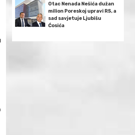
Otac Nenada Nešića dužan
milion Poreskoj upravi RS, a
sad savjetuje Ljubišu
Ćosića
d
m