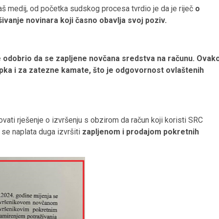
aš medij, od početka sudskog procesa tvrdio je da je riječ
o
ašivanje novinara koji časno obavlja svoj poziv.
je odobrio da se zapljene novčana sredstva na računu. Ovak
ka i za zatezne kamate, što je odgovornost ovlaštenih
vati rješenje o izvršenju s obzirom da račun koji koristi SRC
e se naplata duga izvršiti
zapljenom i prodajom pokretnih