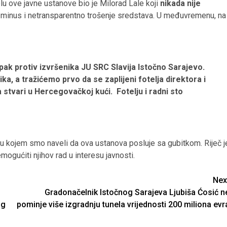
elu ove javne ustanove bio je Milorad Lale koji
nikada nije
i minus i netransparentno trošenje sredstava. U međuvremenu, na
pak protiv izvršenika JU SRC Slavija Istočno Sarajevo.
a, a tražićemo prvo da se zaplijeni fotelja direktora i
 stvari u Hercegovačkoj kući. Fotelju i radni sto
 u kojem smo naveli da ova ustanova posluje sa gubitkom. Riječ j
ogućiti njihov rad u interesu javnosti.
Nex
Gradonačelnik Istočnog Sarajeva Ljubiša Ćosić n
og
pominje više izgradnju tunela vrijednosti 200 miliona evr