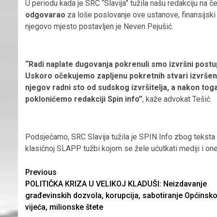
U periodu kada je SRC “Slavija” tužila našu redakciju na č
odgovarao
za loše poslovanje ove ustanove, finansijsk
njegovo mjesto postavljen je Neven Pejušić.
“Radi naplate dugovanja pokrenuli smo izvršni postu
Uskoro očekujemo zapljenu pokretnih stvari izvršenik
njegov radni sto od sudskog izvršitelja, a nakon toga
poklonićemo redakciji Spin info”
, kaže advokat Tešić.
Podsjećamo, SRC Slavija tužila je SPIN Info zbog teksta
klasičnoj SLAPP tužbi kojom se žele ućutkati mediji i onem
Continue
Previous
POLITIČKA KRIZA U VELIKOJ KLADUŠI: Neizdavanje
Reading
građevinskih dozvola, korupcija, sabotiranje Općinsk
vijeća, milionske štete