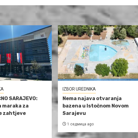
KA
IZBOR UREDNIKA
ČNO SARAJEVO:
Nema najava otvaranja
a maraka za
bazena u Istočnom Novom
e zahtjeve
Sarajevu
1 седмица ago