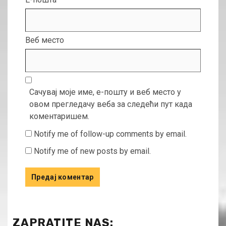
Веб место
Сачувај моје име, е-пошту и веб место у
овом прегледачу веба за следећи пут када
коментаришем.
Notify me of follow-up comments by email.
Notify me of new posts by email.
ZAPRATITE NAS: