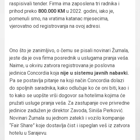
raspisivali tender. Firma ima zaposlena tri radnika i
prihod preko
800.000 KM
u 2022. godini, iako je,
pomenuli smo, na vratima katanac mjesecima,
vjerovatno od registrovanja na ovoj adresi.
Ono što je zanimljivo, o čemu se pisali novinari Žurnala,
jeste da je ova firma posrednik u uslugama pranja veša.
Naime, u okviru zatvora registrovana je poslovna
jedinica Concordia koja
nije u sistemu javnih nabavki.
Pa se postavlja pitanje na koji način Concordia dolazi
do spoljnih saradnika, kako odlučuje ko će oni biti, kao i
to kako se uopšte vrši dogovor sa hotelima kojima će
pružati usluge pranja veša. Za zastupanje ove privredne
jedinice zadužen je direktor Zavoda, Siniša Perković.
Novinari Žurnala su jednom zatekli i vozilo kompanije
“Fair Share” koje dostavlja čist i ispeglan veš iz zatvora
hotelu u Sarajevu.