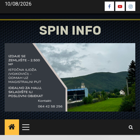
Skip
10/08/2026
Spin
Spin
Spin
to
Facebook
Youtube
Inst
content
SPIN INFO
Primary
Menu