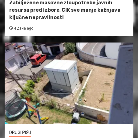
Zabilježene masovne zloupotrebe javnih
resursa pred izbore, CIK sve manje kažnjava
ključne nepravilnosti
4 дана ago
DRUGI PIŠU