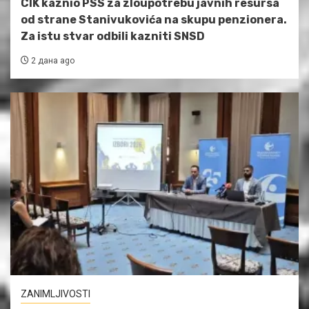
CIK kaznio PSS za zloupotrebu javnih resursa
od strane Stanivukovića na skupu penzionera.
Za istu stvar odbili kazniti SNSD
2 дана ago
ZANIMLJIVOSTI