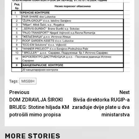
MISBIH
Tags:
Continue
Previous
Next
DOM ZDRAVLJA ŠIROKI
Bivša direktorka RUGIP-a
Reading
BRIJEG: Stotine hiljada KM
zarađuje dvije plate u dva
potrošili mimo propisa
ministarstva
MORE STORIES