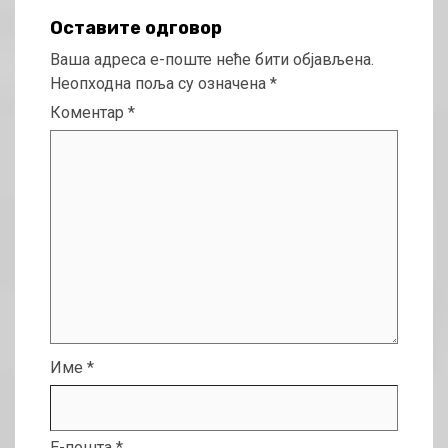
Оставите одговор
Ваша адреса е-поште неће бити објављена.
Неопходна поља су означена
*
Коментар
*
Име
*
Е-пошта
*