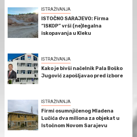
ISTRAŽIVANJA
ISTOČNO SARAJEVO: Firma
“ISKOP” vrši (ne)legalna
iskopavanja u Kleku
ISTRAŽIVANJA
Kako je bivši načelnik Pala Boško
Jugović zapošljavao pred izbore
ISTRAŽIVANJA
Firmi osumnjičenog Mladena
Lučića dva miliona za objekat u
Istočnom Novom Sarajevu