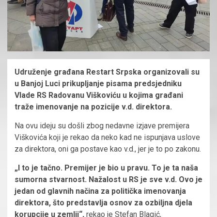
Udruženje građana Restart Srpska organizovali su
u Banjoj Luci prikupljanje pisama predsjedniku
Vlade RS Radovanu Viškoviću u kojima građani
traže imenovanje na pozicije v.d. direktora.
Na ovu ideju su došli zbog nedavne izjave premijera
Viškovića koji je rekao da neko kad ne ispunjava uslove
za direktora, oni ga postave kao v.d., jer je to po zakonu.
„I to je tačno. Premijer je bio u pravu. To je ta naša
sumorna stvarnost. Nažalost u RS je sve v.d. Ovo je
jedan od glavnih načina za politička imenovanja
direktora, što predstavlja osnov za ozbiljna djela
korupcije u zemlji“,
rekao je Stefan Blagić,