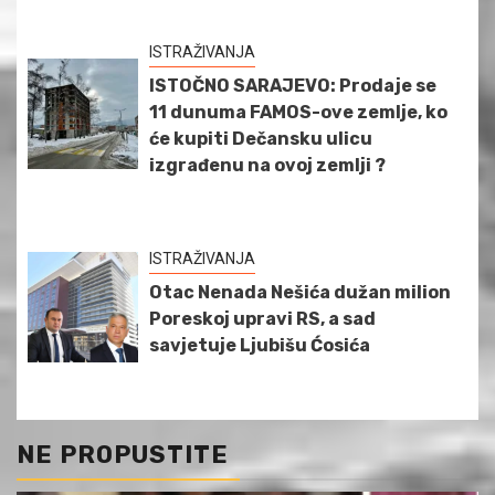
ISTRAŽIVANJA
ISTOČNO SARAJEVO: Prodaje se
11 dunuma FAMOS-ove zemlje, ko
će kupiti Dečansku ulicu
izgrađenu na ovoj zemlji ?
ISTRAŽIVANJA
Otac Nenada Nešića dužan milion
Poreskoj upravi RS, a sad
savjetuje Ljubišu Ćosića
NE PROPUSTITE