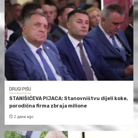
DRUGI PIŠU
STANIŠIĆEVA PIJACA: Stanovništvu dijeli koke,
porodična firma zbraja milione
2 дана ago