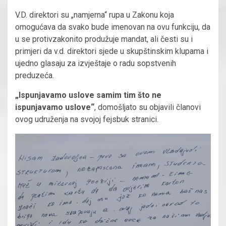
V.D. direktori su „namjerna“ rupa u Zakonu koja
omogućava da svako bude imenovan na ovu funkciju, da
u se protivzakonito produžuje mandat, ali česti su i
primjeri da v.d. direktori sjede u skupštinskim klupama i
ujedno glasaju za izvještaje o radu sopstvenih
preduzeća.
„Ispunjavamo uslove samim tim što ne
ispunjavamo uslove“
, domošljato su objavili članovi
ovog udruženja na svojoj fejsbuk stranici.