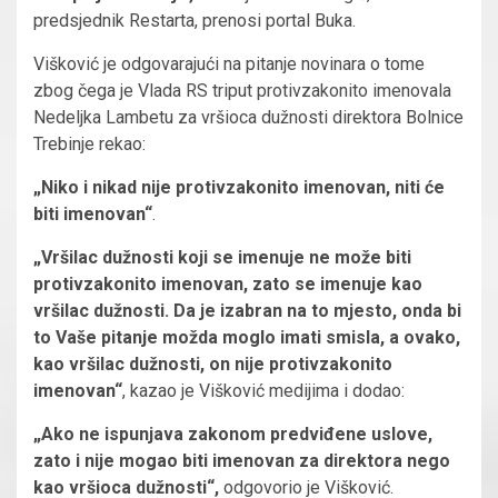
predsjednik Restarta, prenosi portal Buka.
Višković je odgovarajući na pitanje novinara o tome
zbog čega je Vlada RS triput protivzakonito imenovala
Nedeljka Lambetu za vršioca dužnosti direktora Bolnice
Trebinje rekao:
„Niko i nikad nije protivzakonito imenovan, niti će
biti imenovan“
.
„Vršilac dužnosti koji se imenuje ne može biti
protivzakonito imenovan, zato se imenuje kao
vršilac dužnosti. Da je izabran na to mjesto, onda bi
to Vaše pitanje možda moglo imati smisla, a ovako,
kao vršilac dužnosti, on nije protivzakonito
imenovan“
, kazao je Višković medijima i dodao:
„Ako ne ispunjava zakonom predviđene uslove,
zato i nije mogao biti imenovan za direktora nego
kao vršioca dužnosti“,
odgovorio je Višković.