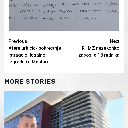
Continue
Previous
Next
Afera urbicid- pokretanje
RHMZ nezakonito
Reading
istrage o ilegalnoj
zaposlio 18 radnika
izgradnji u Mostaru
MORE STORIES