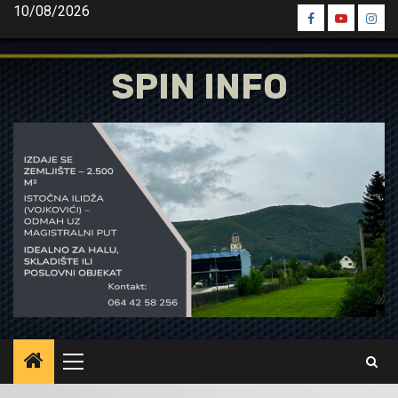
Skip
10/08/2026
Spin
Spin
Spin
to
Facebook
Youtube
Inst
content
SPIN INFO
Primary
Menu