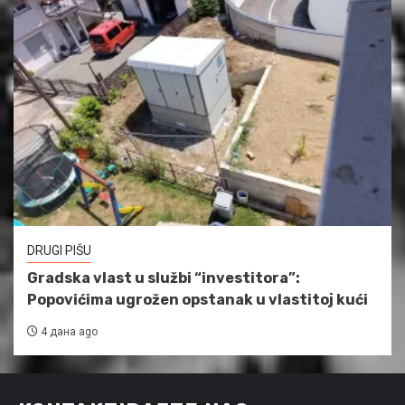
DRUGI PIŠU
Gradska vlast u službi “investitora”:
Popovićima ugrožen opstanak u vlastitoj kući
4 дана ago