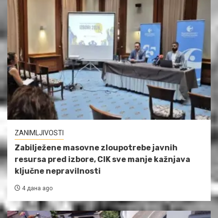
ZANIMLJIVOSTI
Zabilježene masovne zloupotrebe javnih
resursa pred izbore, CIK sve manje kažnjava
ključne nepravilnosti
4 дана ago