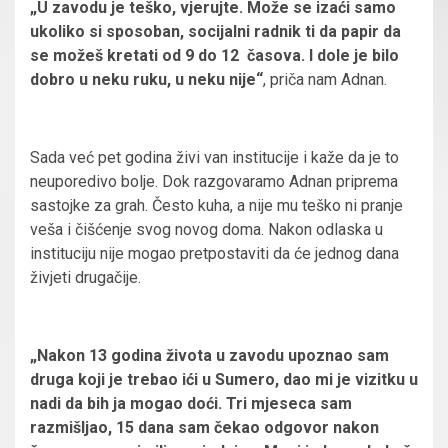
„U zavodu je teško, vjerujte. Može se izaći samo
ukoliko si sposoban, socijalni radnik ti da papir da
se možeš kretati od 9 do 12 časova. I dole je bilo
dobro u neku ruku, u neku nije“
, priča nam Adnan.
Sada već pet godina živi van institucije i kaže da je to
neuporedivo bolje. Dok razgovaramo Adnan priprema
sastojke za grah. Često kuha, a nije mu teško ni pranje
veša i čišćenje svog novog doma. Nakon odlaska u
instituciju nije mogao pretpostaviti da će jednog dana
živjeti drugačije.
„Nakon 13 godina života u zavodu upoznao sam
druga koji je trebao ići u Sumero, dao mi je vizitku u
nadi da bih ja mogao doći. Tri mjeseca sam
razmišljao, 15 dana sam čekao odgovor nakon