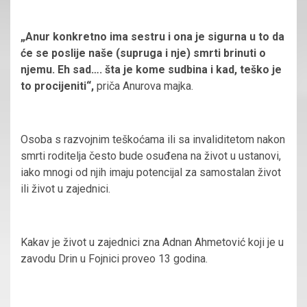
„Anur konkretno ima sestru i ona je sigurna u to da
će se poslije naše (supruga i nje) smrti brinuti o
njemu. Eh sad…. šta je kome sudbina i kad, teško je
to procijeniti“,
priča Anurova majka.
Osoba s razvojnim teškoćama ili sa invaliditetom nakon
smrti roditelja često bude osuđena na život u ustanovi,
iako mnogi od njih imaju potencijal za samostalan život
ili život u zajednici.
Kakav je život u zajednici zna Adnan Ahmetović koji je u
zavodu Drin u Fojnici proveo 13 godina.