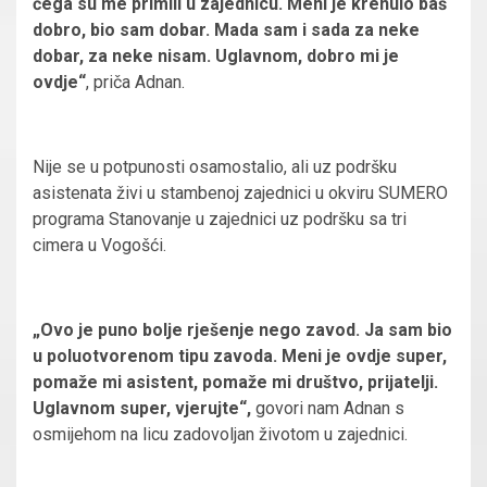
čega su me primili u zajednicu. Meni je krenulo baš
dobro, bio sam dobar. Mada sam i sada za neke
dobar, za neke nisam. Uglavnom, dobro mi je
ovdje“
, priča Adnan.
Nije se u potpunosti osamostalio, ali uz podršku
asistenata živi u stambenoj zajednici u okviru SUMERO
programa Stanovanje u zajednici uz podršku sa tri
cimera u Vogošći.
„Ovo je puno bolje rješenje nego zavod. Ja sam bio
u poluotvorenom tipu zavoda. Meni je ovdje super,
pomaže mi asistent, pomaže mi društvo, prijatelji.
Uglavnom super, vjerujte“,
govori nam Adnan s
osmijehom na licu zadovoljan životom u zajednici.