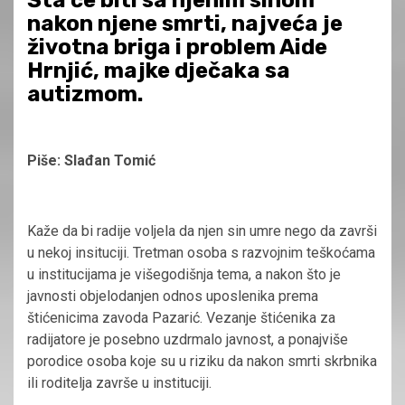
Šta će biti sa njenim sinom
nakon njene smrti, najveća je
životna briga i problem Aide
Hrnjić, majke dječaka sa
autizmom.
Piše: Slađan Tomić
Kaže da bi radije voljela da njen sin umre nego da završi
u nekoj insituciji. Tretman osoba s razvojnim teškoćama
u institucijama je višegodišnja tema, a nakon što je
javnosti objelodanjen odnos uposlenika prema
štićenicima zavoda Pazarić. Vezanje štićenika za
radijatore je posebno uzdrmalo javnost, a ponajviše
porodice osoba koje su u riziku da nakon smrti skrbnika
ili roditelja završe u instituciji.