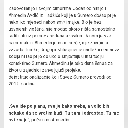
Zadovoljan je i svojim cimerima. Jedan od njih je i
Ahmedin Avdić iz Hadžića koji je u Sumero došao prije
nekoliko mjeseci nakon smrti majke. Bio je bez
usvojenih vještina, nije mogao skoro ništa samostalno
raditi, ali uz pomoć asistenata svakim danom je sve
samostalniji. Ahmedin je imao sreće, nije završio u
zavodu ili nekoj drugoj instituciji jer je nadležni centar za
socijalni rad prije odluke o smještaju u instituciju
kontaktirao Sumero. Ahmedinu je tako dana šansa za
život u zajednici zahvaljujući projektu
deinstitucionalizacije koji Savez Sumero provodi od
2012. godine.
„
Sve ide po planu, sve je kako treba, a volio bih
nekako da se vratim kući. Tu sam i odrastao. Tu me
svi znaju“
, priča nam Ahmedin.