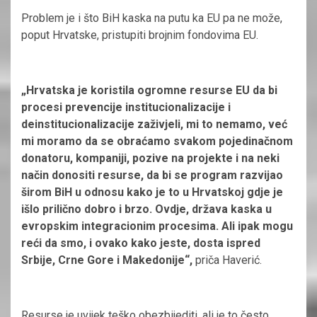
Problem je i što BiH kaska na putu ka EU pa ne može,
poput Hrvatske, pristupiti brojnim fondovima EU.
„Hrvatska je koristila ogromne resurse EU da bi
procesi prevencije institucionalizacije i
deinstitucionalizacije zaživjeli, mi to nemamo, već
mi moramo da se obraćamo svakom pojedinačnom
donatoru, kompaniji, pozive na projekte i na neki
način donositi resurse, da bi se program razvijao
širom BiH u odnosu kako je to u Hrvatskoj gdje je
išlo prilično dobro i brzo. Ovdje, država kaska u
evropskim integracionim procesima. Ali ipak mogu
reći da smo, i ovako kako jeste, dosta ispred
Srbije, Crne Gore i Makedonije“,
priča Haverić.
Resurse je uvijek teško obezbijediti, ali je to često