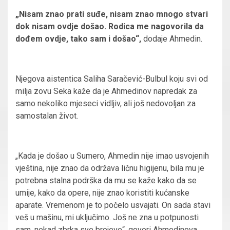
„Nisam znao prati suđe, nisam znao mnogo stvari
dok nisam ovdje došao. Rodica me nagovorila da
dođem ovdje, tako sam i došao“,
dodaje Ahmedin.
Njegova aistentica Saliha Saračević-Bulbul koju svi od
milja zovu Seka kaže da je Ahmedinov napredak za
samo nekoliko mjeseci vidljiv, ali još nedovoljan za
samostalan život.
„Kada je došao u Sumero, Ahmedin nije imao usvojenih
vještina, nije znao da održava ličnu higijenu, bila mu je
potrebna stalna podrška da mu se kaže kako da se
umije, kako da opere, nije znao koristiti kućanske
aparate. Vremenom je to počelo usvajati. On sada stavi
veš u mašinu, mi uključimo. Još ne zna u potpunosti
sam, nekad zbrka sve brojeve“, govori Ahmedinova