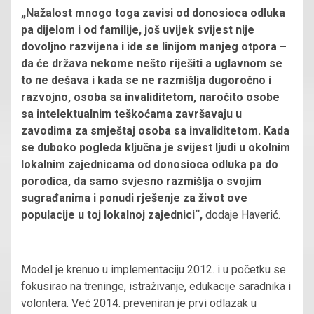
„Nažalost mnogo toga zavisi od donosioca odluka
pa dijelom i od familije, još uvijek svijest nije
dovoljno razvijena i ide se linijom manjeg otpora –
da će država nekome nešto riješiti a uglavnom se
to ne dešava i kada se ne razmišlja dugoročno i
razvojno, osoba sa invaliditetom, naročito osobe
sa intelektualnim teškoćama završavaju u
zavodima za smještaj osoba sa invaliditetom. Kada
se duboko pogleda ključna je svijest ljudi u okolnim
lokalnim zajednicama od donosioca odluka pa do
porodica, da samo svjesno razmišlja o svojim
sugrađanima i ponudi rješenje za život ove
populacije u toj lokalnoj zajednici“,
dodaje Haverić.
Model je krenuo u implementaciju 2012. i u početku se
fokusirao na treninge, istraživanje, edukacije saradnika i
volontera. Već 2014. preveniran je prvi odlazak u