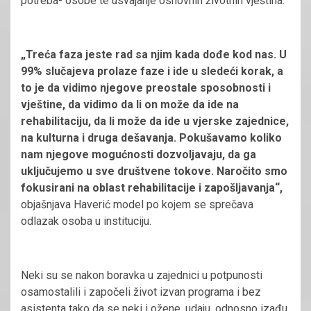
potreba- osobe te usvajanje osnovnih životnih vještina.
„Treća faza jeste rad sa njim kada dođe kod nas. U
99% slučajeva prolaze faze i ide u sledeći korak, a
to je da vidimo njegove preostale sposobnosti i
vještine, da vidimo da li on može da ide na
rehabilitaciju, da li može da ide u vjerske zajednice,
na kulturna i druga dešavanja. Pokušavamo koliko
nam njegove mogućnosti dozvoljavaju, da ga
uključujemo u sve društvene tokove. Naročito smo
fokusirani na oblast rehabilitacije i zapošljavanja“,
objašnjava Haverić model po kojem se sprečava
odlazak osoba u instituciju.
Neki su se nakon boravka u zajednici u potpunosti
osamostalili i započeli život izvan programa i bez
asistenta tako da se neki i ožene, udaju, odnosno izađu