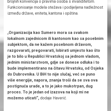
brojnih konvencija o pravima osoba s invaliditetom.
Funkcionisanje modela otežava i podijeljena nadležnost
između države, eniteta, kantona i opština.
„
Organizacija kao Sumero mora sa svakom
lokalnom zajednicom ili kantonom kao sa posebnim
subjektom, da ne kažem posebnom državom,
razgovarati, pregovarati, lobirati umjesto kao što
je to bilo u Republici Hrvatskoj sa jednom vladom,
jednim ministarstvom, gdje se donese odluka i to
bude implementirano na čitavu Hrvatsku, od Osjeka
do Dubrovnika. U BiH to nije slučaj, već se puno
više energije, napora, znanja troši da se sva ova
postignuća urade, a to je jako mukotrpan, dug
proces. To je jedan od izazova na koji mi ne
možemo uticati“,
dodaje Haverić.