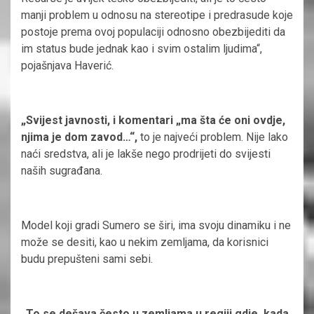
manji problem u odnosu na stereotipe i predrasude koje
postoje prema ovoj populaciji odnosno obezbijediti da
im status bude jednak kao i svim ostalim ljudima“,
pojašnjava Haverić.
„Svijest javnosti, i komentari „ma šta će oni ovdje,
njima je dom zavod…“,
to je najveći problem. Nije lako
naći sredstva, ali je lakše nego prodrijeti do svijesti
naših sugrađana.
Model koji gradi Sumero se širi, ima svoju dinamiku i ne
može se desiti, kao u nekim zemljama, da korisnici
budu prepušteni sami sebi.
„To se dešava često u zemljama u regiji gdje, kada