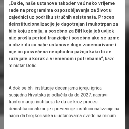
„Dakle, naše ustanove također već neko vrijeme
rade na programima osposobljavanja za život u
zajednici uz podršku stručnih asistenata. Proces
deinstitucionalizacije je dugotrajan i mukotrpan za
bilo koju zemlju, a posebno za BiH koja još uvijek
nije prošla period tranzicije i posebno ako se uzme
u obzir da su naše ustanove dugo zanemarivane i
nije im posvećena neophodna pažnja kako bi se
razvijale u korak s vremenom i potrebama“
, kaže
ministar Delić.
A dok se bh. institucije decenijama igraju igrica
susjedna Hrvatska je odlučila da do 2027. napravi
tranformaciju institucija te da se kroz proces
deinstitucionalizacije i prevencije institucionalizacije na
način da broj korisnika u ustanovama svede na minum.