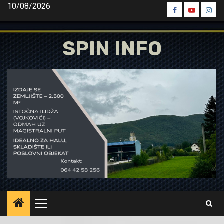
Skip
10/08/2026
Spin
Spin
Spin
to
Facebook
Youtube
Inst
content
SPIN INFO
Primary
Menu