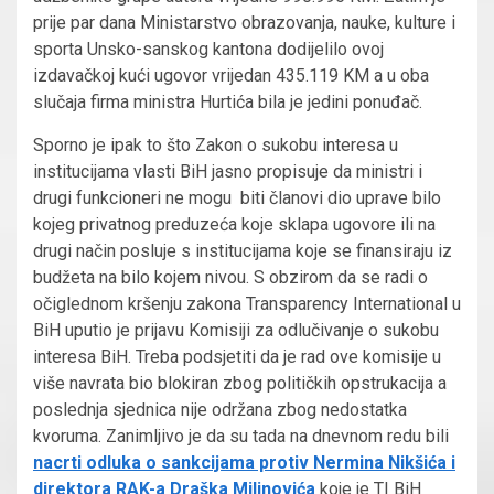
prije par dana Ministarstvo obrazovanja, nauke, kulture i
sporta Unsko-sanskog kantona dodijelilo ovoj
izdavačkoj kući ugovor vrijedan 435.119 KM a u oba
slučaja firma ministra Hurtića bila je jedini ponuđač.
Sporno je ipak to što Zakon o sukobu interesa u
institucijama vlasti BiH jasno propisuje da ministri i
drugi funkcioneri ne mogu biti članovi dio uprave bilo
kojeg privatnog preduzeća koje sklapa ugovore ili na
drugi način posluje s institucijama koje se finansiraju iz
budžeta na bilo kojem nivou. S obzirom da se radi o
očiglednom kršenju zakona Transparency International u
BiH uputio je prijavu Komisiji za odlučivanje o sukobu
interesa BiH. Treba podsjetiti da je rad ove komisije u
više navrata bio blokiran zbog političkih opstrukacija a
poslednja sjednica nije održana zbog nedostatka
kvoruma. Zanimljivo je da su tada na dnevnom redu bili
nacrti odluka o sankcijama protiv Nermina Nikšića i
direktora RAK-a Draška Milinovića
koje je TI BiH