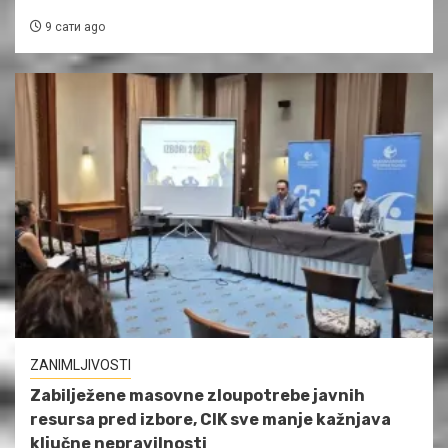
9 сати ago
ZANIMLJIVOSTI
Zabilježene masovne zloupotrebe javnih
resursa pred izbore, CIK sve manje kažnjava
ključne nepravilnosti