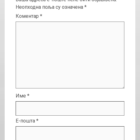
Неопходна поља су означена
*
Коментар
*
Име
*
Е-пошта
*