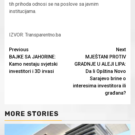
tih prihoda odnosi se na poslove sa javnim
institucijama.
IZVOR: Transparentno.ba
Continue
Previous
Next
BAJKE SA JAHORINE:
MJEŠTANI PROTIV
Reading
Kamo nestaju svjetski
GRADNJE U ALEJI LIPA:
investitori i 3D irvasi
Da li Opština Novo
Sarajevo brine o
interesima investitora ili
građana?
MORE STORIES