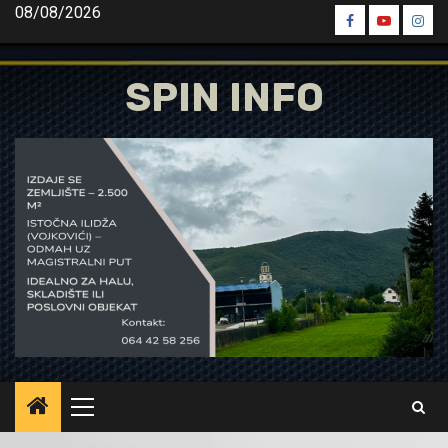
Skip
08/08/2026
Spin
Spin
Spin
to
Facebook
Youtube
Inst
content
SPIN INFO
Primary
Menu