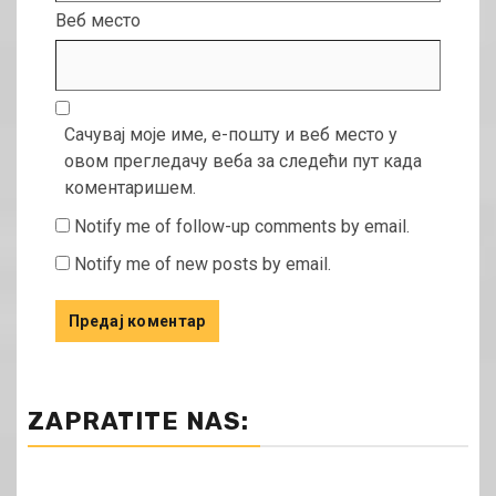
Веб место
Сачувај моје име, е-пошту и веб место у
овом прегледачу веба за следећи пут када
коментаришем.
Notify me of follow-up comments by email.
Notify me of new posts by email.
ZAPRATITE NAS: