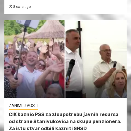
8 сати ago
ZANIMLJIVOSTI
CIK kaznio PSS za zloupotrebu javnih resursa
od strane Stanivukovića na skupu penzionera.
Za istu stvar odbili kazniti SNSD