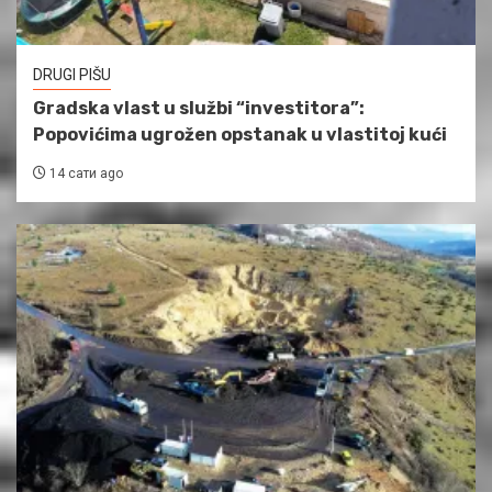
DRUGI PIŠU
Gradska vlast u službi “investitora”:
Popovićima ugrožen opstanak u vlastitoj kući
14 сати ago