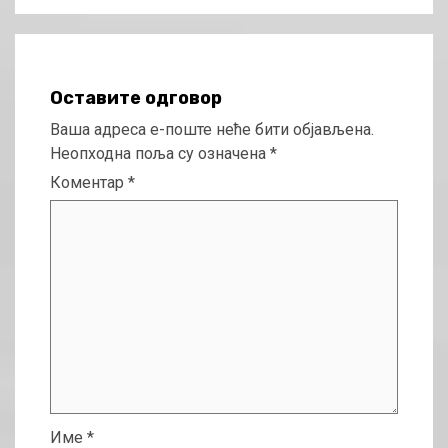
Оставите одговор
Ваша адреса е-поште неће бити објављена.
Неопходна поља су означена
*
Коментар
*
Име
*