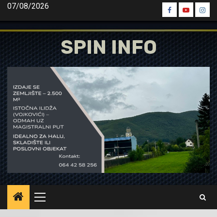
Skip
07/08/2026
Spin
Spin
Spin
to
Facebook
Youtube
Inst
content
SPIN INFO
Primary
Menu