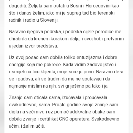
dogoditi. Željela sam ostati u Bosni i Hercegovini kao
što i danas želim,
iako mi je suprug
tad bio terenski
radnik i radio u Sloveniji
.
N
aravno
njegova podrška, i podrška cijele porodice
me
ohrabrila da krenem korakom dalje, i svoj hobi pretvorim
u jedan izvor sredstava.
Uz svoj posao sam dobila toliko entuzijazma i dobre
energije
koja me pokreće.
K
ad
a
vidim zadovoljstvo i
osmijeh na licu klijenta, moje srce je puno. Naravno desi
se i padova, ali se trudim da me ne sputavaju i da
najmanje mislim na njih, svi griješimo pa tako i ja.
Znanje sam sticala sama, izučavala i proučavala
svakodnevno, sama. Prošle godine svoje znanje sam
digla na ve
ći
nivo i uz pomoć
adekvatne
obuke sam
dobila zvanje i certifikat CNC operatera. Svakodnevno
učim, i želim učiti.