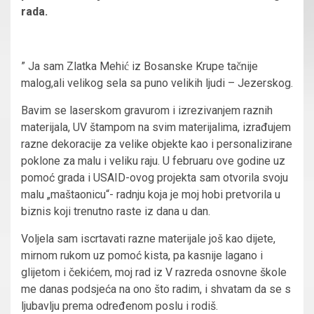
rada.
” Ja sam Zlatka Mehić iz Bosanske Krupe tačnije
malog,
ali velikog sela sa puno velikih ljudi
–
Jezerskog.
Bavim se laserskom gravurom i izrezivanjem raznih
materijala, UV štampom na svim materijalima, izrađujem
razne dekoracije za velike objekte kao i personalizirane
poklone za malu i veliku raju. U februaru
ove
godine uz
pomoć grada i USAID-ovog projekta sam otvorila svoju
malu „maštaonicu“- radnju koja je moj hobi pretvorila u
biznis koji trenutno raste iz dana u dan.
Voljela sam iscrtavati razne materijale još kao dijete,
mirnom rukom uz pomo
ć
kista, pa kasnije lagano i
glijetom i čekićem, moj rad iz
V
razreda osnovne škole
me danas podsjeća na ono što radim, i shvatam da se s
ljubavlju prema određenom poslu i rodiš.