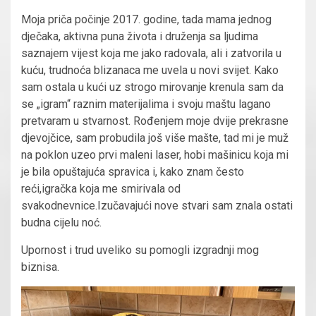
Moja priča počinje 2017.
godine, tada mama jednog
dječaka, aktivna puna života i druženja sa ljudima
saznajem vijest koja me jako radovala,
ali i zatvorila u
kuću, trudnoća blizanaca me uvela u novi svijet. Kako
sam ostala u kući uz strogo mirovanje krenula sam da
se „igram“ raznim materijalima i svoju maštu lagano
pretvaram u stvarnost. Rođenjem moje dvije prekrasne
djevojčice, sam
probudila još više mašte
, tad mi je muž
na poklon uzeo prvi maleni laser, hobi mašinicu koja mi
je bila opuštajuća spravica i
,
kako znam često
reći
,
igračka koja me smirivala od
svakodnevnice.
Izučavajući nove stvari sam znala ostati
budna cijelu noć.
Upornost i trud
uveliko su pomogli izgradnji mog
biznisa.