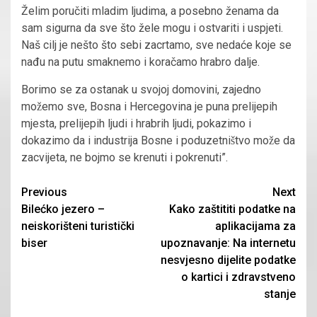
Želim poručiti mladim ljudima, a posebno ženama da
sam sigurna da sve što žele mogu i ostvariti i uspjeti.
Naš cilj je nešto što sebi zacrtamo,
sve nedaće koje se
nađu na putu smaknemo i koračamo hrabro dalje.
Borimo se za ostanak u svojoj domovini, zajedno
možemo sve, Bosna i Hercegovina je puna prelijepih
mjesta, prelijepih ljudi i hrabrih ljudi, pokazimo i
dokazimo da i industrija Bosne i poduzetništvo može da
zacvijeta, ne bojmo se krenuti i pokrenuti”.
Continue
Previous
Next
Bilećko jezero –
Kako zaštititi podatke na
Reading
neiskorišteni turistički
aplikacijama za
biser
upoznavanje: Na internetu
nesvjesno dijelite podatke
o kartici i zdravstveno
stanje