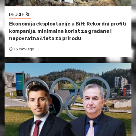
DRUGI PIŠU
Ekonomija eksploatacije u BiH: Rekordni profiti
kompanija, minimalna korist za građane i
nepovratna šteta za prirodu
15 сати ago