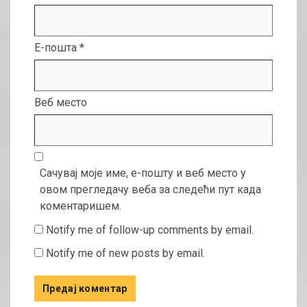
Е-пошта
*
Веб место
Сачувај моје име, е-пошту и веб место у
овом прегледачу веба за следећи пут када
коментаришем.
Notify me of follow-up comments by email.
Notify me of new posts by email.