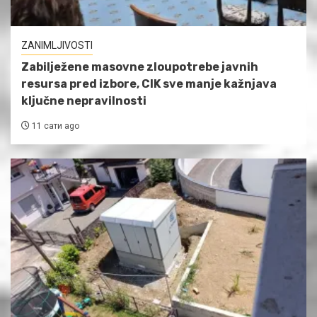
ZANIMLJIVOSTI
Zabilježene masovne zloupotrebe javnih
resursa pred izbore, CIK sve manje kažnjava
ključne nepravilnosti
11 сати ago