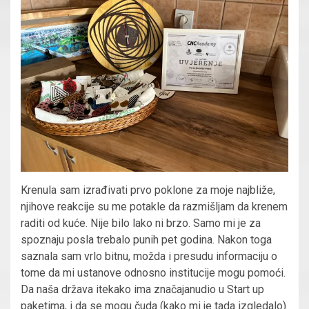
Krenula sam izrađivati prvo poklone za moje najbliže,
njihove reakcije su me potakle da razmišljam da krenem
raditi od kuće
. Nije bilo lako ni brzo.
S
amo mi je za
spoznaju posla trebalo punih
pet
godina
. Nakon toga
saznala sam vrlo bitnu, možda i presudu informaciju o
tome da mi
ustanove
odnosno institucije
mogu pomoći.
Da naša država itekako ima
značajan
udio u
S
tart up
paketima, i da se mogu čuda
(kako mi je tad
a
izgledalo)