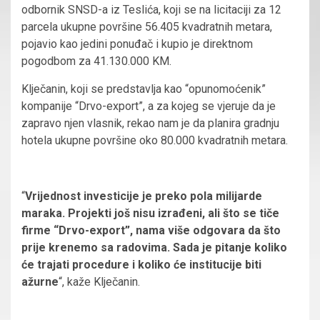
odbornik SNSD-a iz Teslića, koji se na licitaciji za 12
parcela ukupne površine 56.405 kvadratnih metara,
pojavio kao jedini ponuđač i kupio je direktnom
pogodbom za 41.130.000 KM.
Klječanin, koji se predstavlja kao “opunomoćenik”
kompanije “Drvo-export”, a za kojeg se vjeruje da je
zapravo njen vlasnik, rekao nam je da planira gradnju
hotela ukupne površine oko 80.000 kvadratnih metara.
“
Vrijednost investicije je preko pola milijarde
maraka. Projekti još nisu izrađeni, ali što se tiče
firme “Drvo-export”, nama više odgovara da što
prije krenemo sa radovima. Sada je pitanje koliko
će trajati procedure i koliko će institucije biti
ažurne
“, kaže Klječanin.