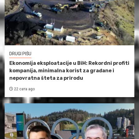
DRUGI PIŠU
Ekonomija eksploatacije u BiH: Rekordni profiti
kompanija, minimalna korist za građane i
nepovratna šteta za prirodu
22 сата ago