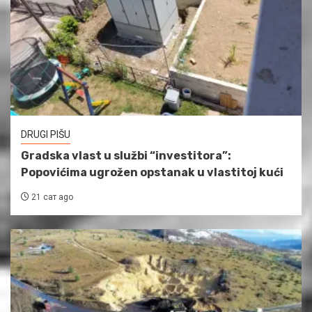
DRUGI PIŠU
Gradska vlast u službi “investitora”:
Popovićima ugrožen opstanak u vlastitoj kući
21 сат ago