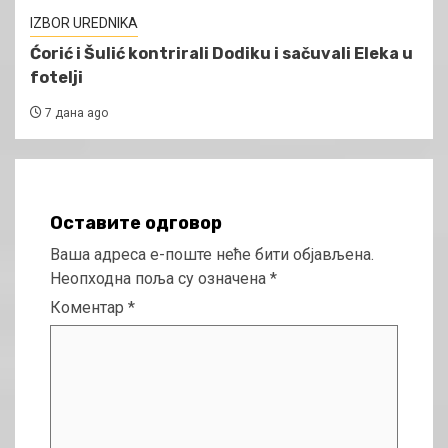
IZBOR UREDNIKA
Ćorić i Šulić kontrirali Dodiku i sačuvali Eleka u
fotelji
7 дана ago
Оставите одговор
Ваша адреса е-поште неће бити објављена.
Неопходна поља су означена
*
Коментар
*