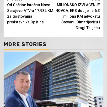
Continue
Od Opštine Istočno Novo
MILIONSKO IZVLAČENJE
Reading
Sarajevo ATV-u 17.982 KM
NOVCA: ERS dodijelila 6,3
za gostovanja
miliona KM advokatu
predstavnika Opštine
Stevanu Dimitrijeviću i
Dragi Talijanu
MORE STORIES