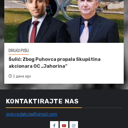
DRUGI PIŠU
Šulić: Zbog Puhovca propala Skupština
akcionara OC „Jahorina“
2 дана ago
KONTAKTIRAJTE NAS
spin.redakcija@gmail.com
Spin
Spin
Spin