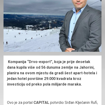
Kompanija “Drvo-export”, koja je prije desetak
dana kupila više od 56 dunuma zemlje na Jahorini,
planira na ovom mjestu da gradi šest apart-hotela i
jedan hotel površine 29.000 kvadrata kroz
investiciju od preko pola milijarde maraka.
Ovo je za portal
CAPITAL
potvrdio Srđan Klječanin Rufi,