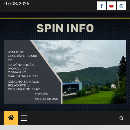
Skip
07/08/2026
Spin
Spin
Spin
to
Facebook
Youtube
Inst
content
SPIN INFO
Primary
Menu