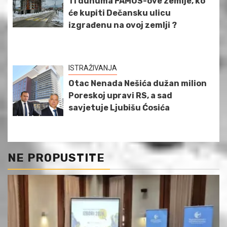
11 dunuma FAMOS-ove zemlje, ko
će kupiti Dečansku ulicu
izgrađenu na ovoj zemlji ?
ISTRAŽIVANJA
Otac Nenada Nešića dužan milion
Poreskoj upravi RS, a sad
savjetuje Ljubišu Ćosića
NE PROPUSTITE