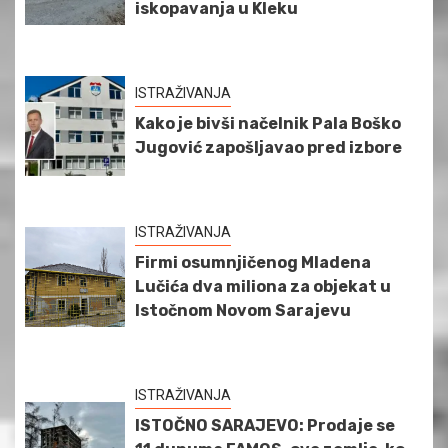
iskopavanja u Kleku
ISTRAŽIVANJA
Kako je bivši načelnik Pala Boško
Jugović zapošljavao pred izbore
ISTRAŽIVANJA
Firmi osumnjičenog Mladena
Lučića dva miliona za objekat u
Istočnom Novom Sarajevu
ISTRAŽIVANJA
ISTOČNO SARAJEVO: Prodaje se