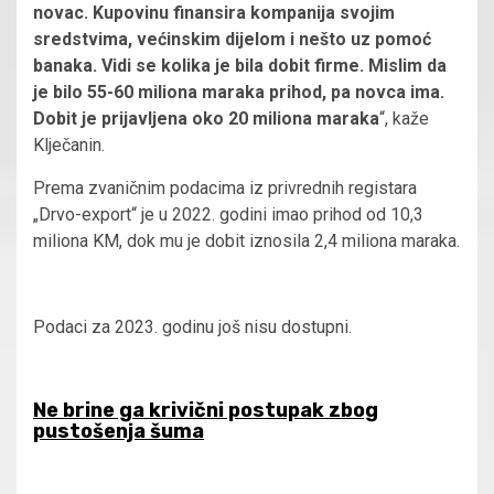
novac. Kupovinu finansira kompanija svojim
sredstvima, većinskim dijelom i nešto uz pomoć
banaka. Vidi se kolika je bila dobit firme. Mislim da
je bilo 55-60 miliona maraka prihod, pa novca ima.
Dobit je prijavljena oko 20 miliona maraka
“, kaže
Klječanin.
Prema zvaničnim podacima iz privrednih registara
„Drvo-export“ je u 2022. godini imao prihod od 10,3
miliona KM, dok mu je dobit iznosila 2,4 miliona maraka.
Podaci za 2023. godinu još nisu dostupni.
Ne brine ga krivični postupak zbog
pustošenja šuma