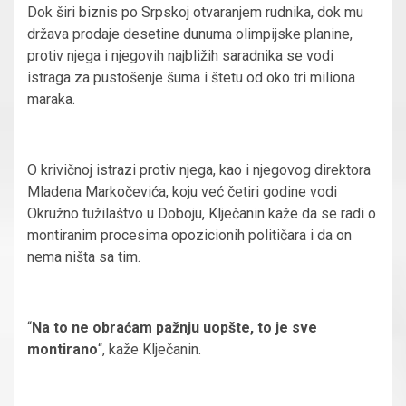
Dok širi biznis po Srpskoj otvaranjem rudnika, dok mu
država prodaje desetine dunuma olimpijske planine,
protiv njega i njegovih najbližih saradnika se vodi
istraga za pustošenje šuma i štetu od oko tri miliona
maraka.
O krivičnoj istrazi protiv njega, kao i njegovog direktora
Mladena Markočevića, koju već četiri godine vodi
Okružno tužilaštvo u Doboju, Klječanin kaže da se radi o
montiranim procesima opozicionih političara i da on
nema ništa sa tim.
“
Na to ne obraćam pažnju uopšte, to je sve
montirano
“, kaže Klječanin.