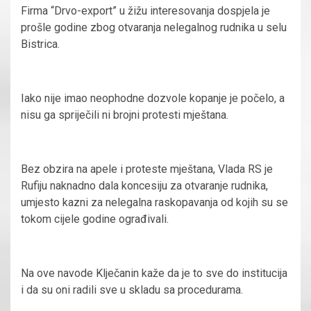
Firma “Drvo-export” u žižu interesovanja dospjela je
prošle godine zbog otvaranja nelegalnog rudnika u selu
Bistrica.
Iako nije imao neophodne dozvole kopanje je počelo, a
nisu ga spriječili ni brojni protesti mještana.
Bez obzira na apele i proteste mještana, Vlada RS je
Rufiju naknadno dala koncesiju za otvaranje rudnika,
umjesto kazni za nelegalna raskopavanja od kojih su se
tokom cijele godine ograđivali.
Na ove navode Klječanin kaže da je to sve do institucija
i da su oni radili sve u skladu sa procedurama.