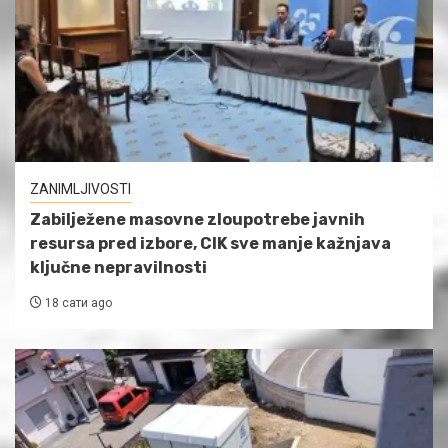
ZANIMLJIVOSTI
Zabilježene masovne zloupotrebe javnih
resursa pred izbore, CIK sve manje kažnjava
ključne nepravilnosti
18 сати ago