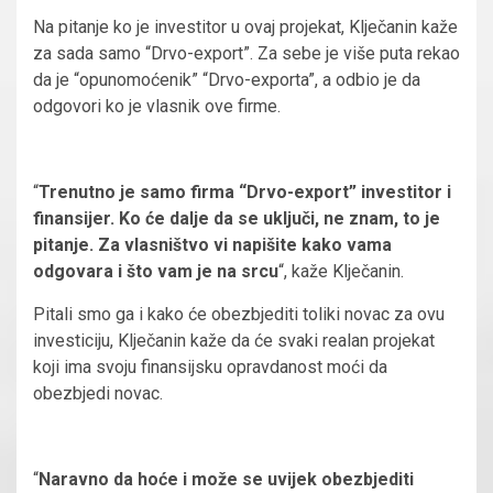
Na pitanje ko je investitor u ovaj projekat, Klječanin kaže
za sada samo “Drvo-export”. Za sebe je više puta rekao
da je “opunomoćenik” “Drvo-exporta”, a odbio je da
odgovori ko je vlasnik ove firme.
“
Trenutno je samo firma “Drvo-export” investitor i
finansijer. Ko će dalje da se uključi, ne znam, to je
pitanje. Za vlasništvo vi napišite kako vama
odgovara i što vam je na srcu
“, kaže Klječanin.
Pitali smo ga i kako će obezbjediti toliki novac za ovu
investiciju, Klječanin kaže da će svaki realan projekat
koji ima svoju finansijsku opravdanost moći da
obezbjedi novac.
“
Naravno da hoće i može se uvijek obezbjediti