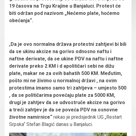
19 časova na Trgu Krajine u Banjaluci. Protest će
biti održan pod nazivom „Nećemo plate, hoćemo
obećanja“.
„
Da je ovo normalna država protestni zahtjevi bi bili
da se ukinu akcize na gorivo odnosno naftu i
naftne derivate, da se ukine PDV na naftu i naftne
derivate preko 2 KM i d apolitičari sebi ne dižu
plate, makar ne za ovih bahatih 500 KM. Međutim,
pošto mi ne živimo u normalnoj državi , na ovim
protestima imamo samo tri zahtjeva – umjesto 500
, da se političarima povećaju plate za 5000 KM,
drugi je zahtjev da se udvostruče akcize na gorivo
a treći zahtjev je da se poveća PDV na osnovne
životne namirnice“
rekao je predsjednik UG „Restart
Srpska“ Stefan Blagić danas u Banjaluci.