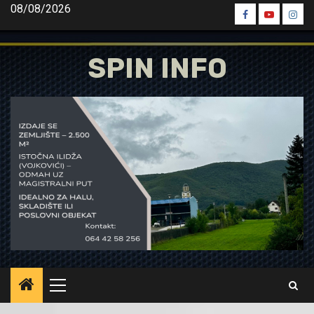
Skip
08/08/2026
Spin
Spin
Spin
to
Facebook
Youtube
Inst
content
SPIN INFO
Primary
Menu