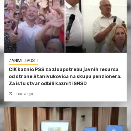
ZANIMLJIVOSTI
CIK kaznio PSS za zloupotrebu javnih resursa
od strane Stanivukovića na skupu penzionera.
Za istu stvar odbili kazniti SNSD
11 сати ago