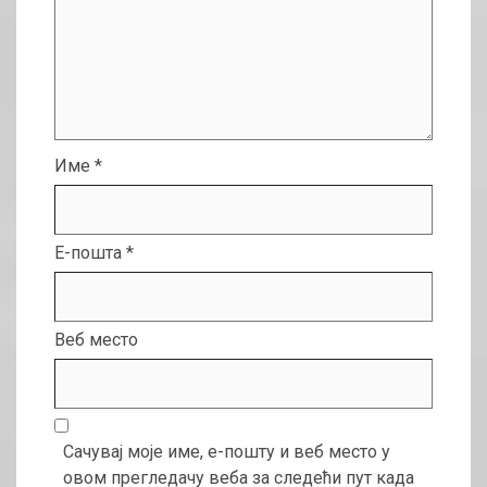
Име
*
Е-пошта
*
Веб место
Сачувај моје име, е-пошту и веб место у
овом прегледачу веба за следећи пут када