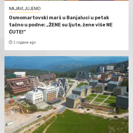
NAJAVLJUJEMO
Osmomartovski marš u Banjaluci u petak
tačno u podne: „ŽENE su ljute, žene više NE
ĆUTE!“
2 године ago