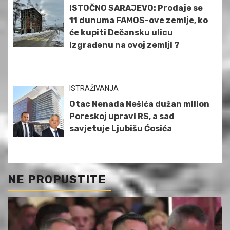
ISTOČNO SARAJEVO: Prodaje se
11 dunuma FAMOS-ove zemlje, ko
će kupiti Dečansku ulicu
izgrađenu na ovoj zemlji ?
ISTRAŽIVANJA
Otac Nenada Nešića dužan milion
Poreskoj upravi RS, a sad
savjetuje Ljubišu Ćosića
NE PROPUSTITE