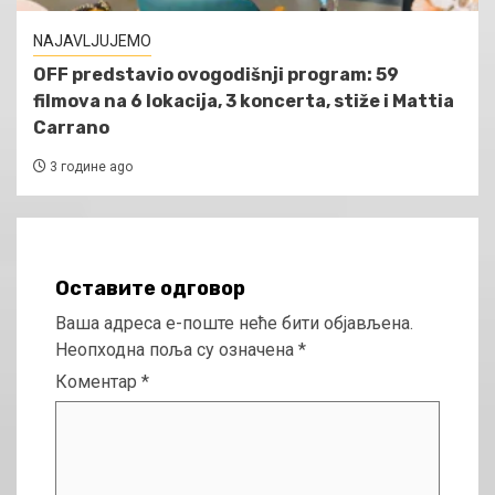
NAJAVLJUJEMO
OFF predstavio ovogodišnji program: 59
filmova na 6 lokacija, 3 koncerta, stiže i Mattia
Carrano
3 године ago
Оставите одговор
Ваша адреса е-поште неће бити објављена.
Неопходна поља су означена
*
Коментар
*