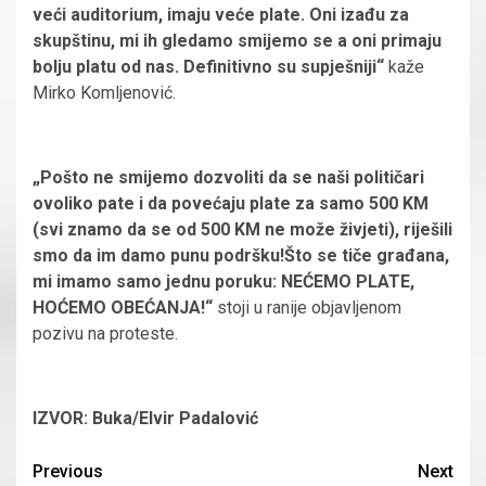
veći auditorium, imaju veće plate. Oni izađu za
skupštinu, mi ih gledamo smijemo se a oni primaju
bolju platu od nas. Definitivno su supješniji“
kaže
Mirko Komljenović.
„Pošto ne smijemo dozvoliti da se naši političari
ovoliko pate i da povećaju plate za samo 500 KM
(svi znamo da se od 500 KM ne može živjeti), riješili
smo da im damo punu podršku!Što se tiče građana,
mi imamo samo jednu poruku: NEĆEMO PLATE,
HOĆEMO OBEĆANJA!“
stoji u ranije objavljenom
pozivu na proteste.
IZVOR: Buka/Elvir Padalović
Continue
Previous
Next