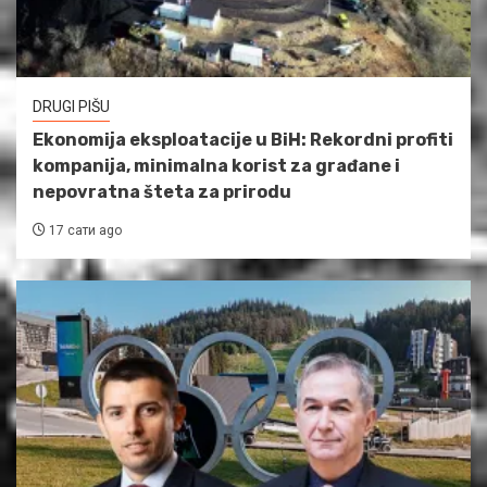
DRUGI PIŠU
Ekonomija eksploatacije u BiH: Rekordni profiti
kompanija, minimalna korist za građane i
nepovratna šteta za prirodu
17 сати ago