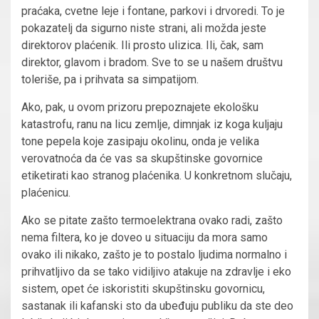
praćaka, cvetne leje i fontane, parkovi i drvoredi. To je
pokazatelj da sigurno niste strani, ali možda jeste
direktorov plaćenik. Ili prosto ulizica. Ili, čak, sam
direktor, glavom i bradom. Sve to se u našem društvu
toleriše, pa i prihvata sa simpatijom.
Ako, pak, u ovom prizoru prepoznajete ekološku
katastrofu, ranu na licu zemlje, dimnjak iz koga kuljaju
tone pepela koje zasipaju okolinu, onda je velika
verovatnoća da će vas sa skupštinske govornice
etiketirati kao stranog plaćenika. U konkretnom slučaju,
plaćenicu.
Ako se pitate zašto termoelektrana ovako radi, zašto
nema filtera, ko je doveo u situaciju da mora samo
ovako ili nikako, zašto je to postalo ljudima normalno i
prihvatljivo da se tako vidiljivo atakuje na zdravlje i eko
sistem, opet će iskoristiti skupštinsku govornicu,
sastanak ili kafanski sto da ubeđuju publiku da ste deo