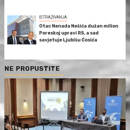
ISTRAŽIVANJA
Otac Nenada Nešića dužan milion
Poreskoj upravi RS, a sad
savjetuje Ljubišu Ćosića
NE PROPUSTITE