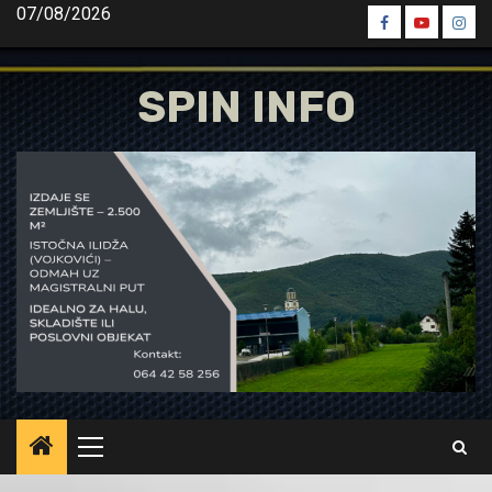
Skip
07/08/2026
Spin
Spin
Spin
to
Facebook
Youtube
Inst
content
SPIN INFO
Primary
Menu