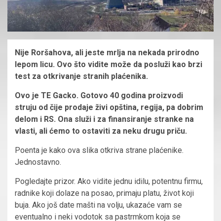
Nije Roršahova, ali jeste mrlja na nekada prirodno
lepom licu. Ovo što vidite može da posluži kao brzi
test za otkrivanje stranih plaćenika.
Ovo je TE Gacko. Gotovo 40 godina proizvodi
struju od čije prodaje živi opština, regija, pa dobrim
delom i RS. Ona služi i za finansiranje stranke na
vlasti, ali ćemo to ostaviti za neku drugu priču.
Poenta je kako ova slika otkriva strane plaćenike.
Jednostavno.
Pogledajte prizor. Ako vidite jednu idilu, potentnu firmu,
radnike koji dolaze na posao, primaju platu, život koji
buja. Ako još date mašti na volju, ukazaće vam se
eventualno i neki vodotok sa pastrmkom koja se