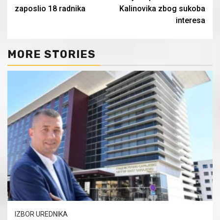
Reading
zaposlio 18 radnika
Kalinovika zbog sukoba
interesa
MORE STORIES
IZBOR UREDNIKA