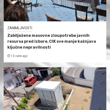
ZANIMLJIVOSTI
Zabilježene masovne zloupotrebe javnih
resursa pred izbore, CIK sve manje kažnjava
ključne nepravilnosti
13 сати ago