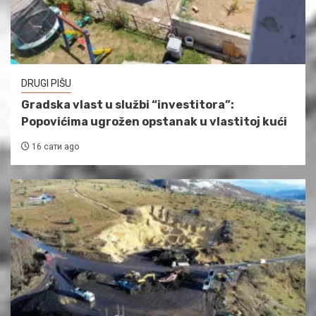
DRUGI PIŠU
Gradska vlast u službi “investitora”:
Popovićima ugrožen opstanak u vlastitoj kući
16 сати ago