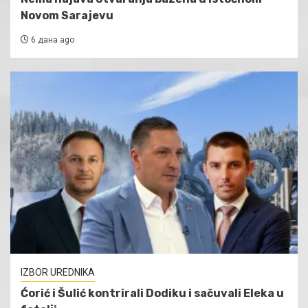
Novom Sarajevu
6 дана ago
IZBOR UREDNIKA
Ćorić i Šulić kontrirali Dodiku i sačuvali Eleka u