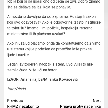
lobija koji bi da ugasi ono od čega se živi. Dobro znamo
šta se dešava sa laži koja se ponavlja.
A možda je dovoljno da se zapitamo: Postoji li zakon
koji ovo dozvoljava? Ako je odgovor ne, zašto institucije
to tolerišu? Imamo li mi policiju, inspekciju, resorno
ministarstvo ili ih plaćamo uzalud?
Ako ih uzalud plaćamo, onda da konstatujemo da živimo
u sistemu koji je podešen da protežira loše prakse,
ljude i navike.
Jedan izvitoperen, naopak sistem. Ovoj Alisi to nije
zemlja čuda. Više liči na horor.
IZVOR: Analiziraj.ba/Milanka Kovačević
foto/Direkt
Continue
Previous
Next
RHMZ nezakonito
Prijava protiv načelnika