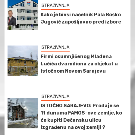
ISTRAŽIVANJA
Kako je bivši načelnik Pala Boško
Jugović zapošljavao pred izbore
ISTRAŽIVANJA
Firmi osumnjičenog Mladena
Lučića dva miliona za objekat u
Istočnom Novom Sarajevu
ISTRAŽIVANJA
ISTOČNO SARAJEVO: Prodaje se
11 dunuma FAMOS-ove zemlje, ko
će kupiti Dečansku ulicu
izgrađenu na ovoj zemlji ?