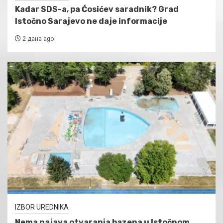
Kadar SDS-a, pa Ćosićev saradnik? Grad
Istočno Sarajevo ne daje informacije
2 дана ago
IZBOR UREDNIKA
Nema najava otvaranja bazena u Istočnom