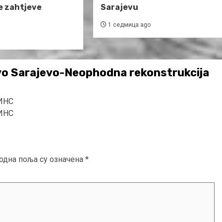
e zahtjeve
Sarajevu
1 седмица ago
vo Sarajevo-Neophodna rekonstrukcija
-ИНС
-ИНС
одна поља су означена
*