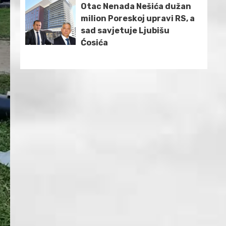
Otac Nenada Nešića dužan
milion Poreskoj upravi RS, a
sad savjetuje Ljubišu
Ćosića