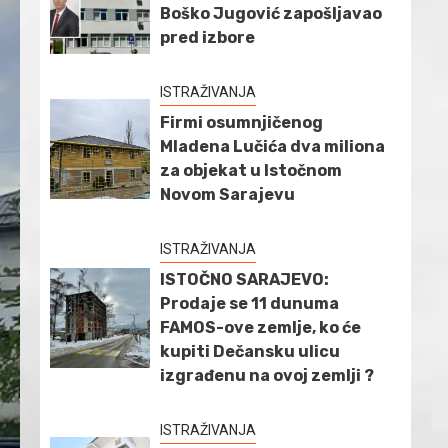
Boško Jugović zapošljavao
pred izbore
ISTRAŽIVANJA
Firmi osumnjičenog
Mladena Lučića dva miliona
za objekat u Istočnom
Novom Sarajevu
ISTRAŽIVANJA
ISTOČNO SARAJEVO:
Prodaje se 11 dunuma
FAMOS-ove zemlje, ko će
kupiti Dečansku ulicu
izgrađenu na ovoj zemlji ?
ISTRAŽIVANJA