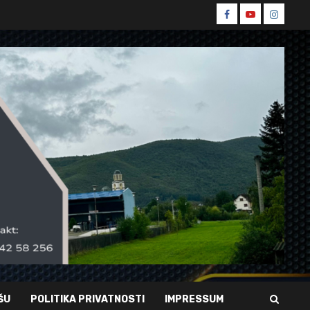
Spin
Spin
Spin
Facebook
Youtube
Instagr
ŠU
POLITIKA PRIVATNOSTI
IMPRESSUM