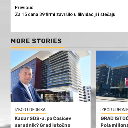
Continue
Previous
Za 15 dana 39 firmi završilo u likvidaciji i stečaju
Reading
MORE STORIES
IZBOR UREDNIKA
IZBOR UREDNI
Kadar SDS-a, pa Ćosićev
GRAD ISTO
saradnik? Grad Istočno
Pola milion