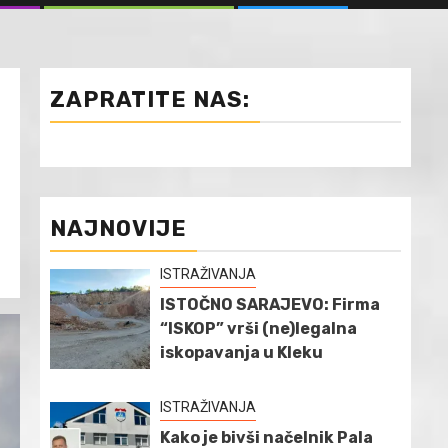
ZAPRATITE NAS:
NAJNOVIJE
ISTRAŽIVANJA
ISTOČNO SARAJEVO: Firma
“ISKOP” vrši (ne)legalna
iskopavanja u Kleku
ISTRAŽIVANJA
Kako je bivši načelnik Pala