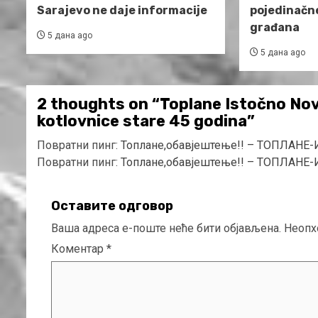
Sarajevo ne daje informacije
pojedinačn
građana
5 дана ago
5 дана ago
2 thoughts on “
Toplane Istočno No
kotlovnice stare 45 godina
”
Повратни пинг:
Топлане,обавјештење!! – ТОПЛАНЕ
Повратни пинг:
Топлане,обавјештење!! – ТОПЛАНЕ
Оставите одговор
Ваша адреса е-поште неће бити објављена.
Неопх
Коментар
*