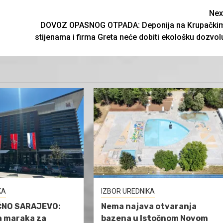
Nex
DOVOZ OPASNOG OTPADA: Deponija na Krupački
stijenama i firma Greta neće dobiti ekološku dozvol
KA
IZBOR UREDNIKA
ČNO SARAJEVO:
Nema najava otvaranja
a maraka za
bazena u Istočnom Novom