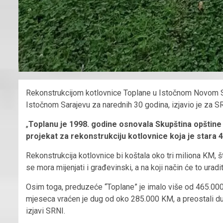
Rekonstrukcijom kotlovnice Toplane u Istočnom Novom Sara
Istočnom Sarajevu za narednih 30 godina, izjavio je za S
„
Toplanu je 1998. godine osnovala Skupština opštine 
projekat za rekonstrukciju kotlovnice koja je stara 4
Rekonstrukcija kotlovnice bi koštala oko tri miliona KM, 
se mora mijenjati i građevinski, a na koji način će to uradit
Osim toga, preduzeće “Toplane” je imalo više od 465.000
mjeseca vraćen je dug od oko 285.000 KM, a preostali dug 
izjavi SRNI.