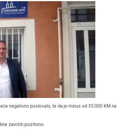
duzeće negativno poslovalo, te da je minus od 35.000 KM na
ine završiti pozitivno.