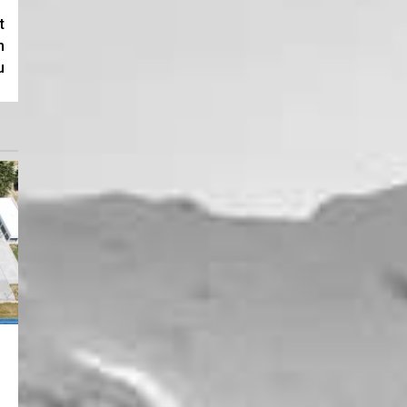
t
m
u