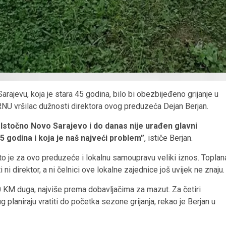
jevu, koja je stara 45 godina, bilo bi obezbijeđeno grijanje u
RNU vršilac dužnosti direktora ovog preduzeća Dejan Berjan.
Istočno Novo Sarajevo i do danas nije urađen glavni
5 godina i koja je naš najveći problem”
, ističe Berjan.
što je za ovo preduzeće i lokalnu samoupravu veliki iznos. Toplan
i ni direktor, a ni čelnici ove lokalne zajednice još uvijek ne znaju.
 KM duga, najviše prema dobavljačima za mazut. Za četiri
planiraju vratiti do početka sezone grijanja, rekao je Berjan u