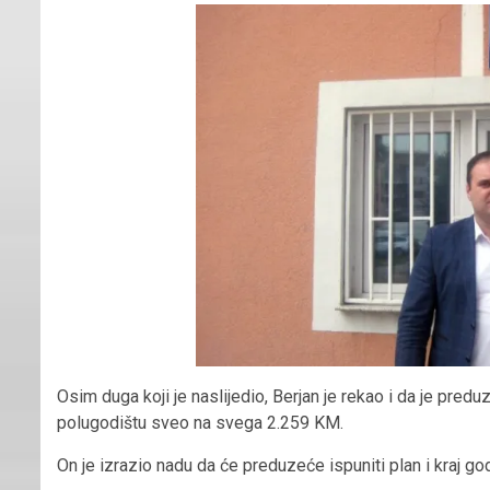
Osim duga koji je naslijedio, Berjan je rekao i da je pre
polugodištu sveo na svega 2.259 KM.
On je izrazio nadu da će preduzeće ispuniti plan i kraj god