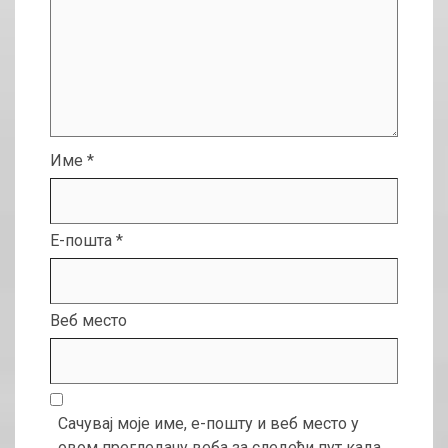
Име
*
Е-пошта
*
Веб место
Сачувај моје име, е-пошту и веб место у
овом прегледачу веба за следећи пут када