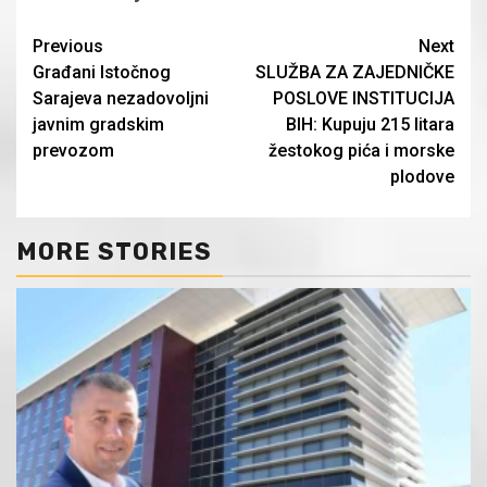
Continue
Previous
Next
Građani Istočnog
SLUŽBA ZA ZAJEDNIČKE
Reading
Sarajeva nezadovoljni
POSLOVE INSTITUCIJA
javnim gradskim
BIH: Kupuju 215 litara
prevozom
žestokog pića i morske
plodove
MORE STORIES