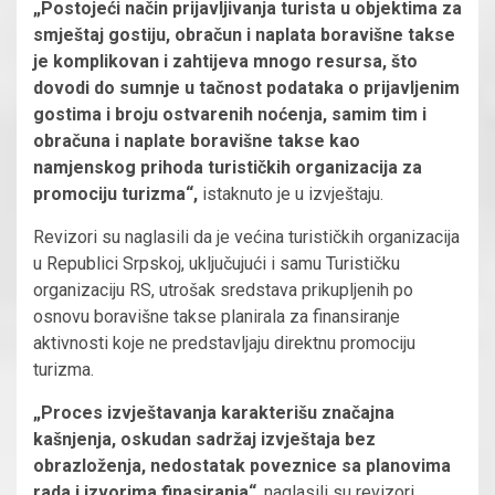
„Postojeći način prijavljivanja turista u objektima za
smještaj gostiju, obračun i naplata boravišne takse
je komplikovan i zahtijeva mnogo resursa, što
dovodi do sumnje u tačnost podataka o prijavljenim
gostima i broju ostvarenih noćenja, samim tim i
obračuna i naplate boravišne takse kao
namjenskog prihoda turističkih organizacija za
promociju turizma“,
istaknuto je u izvještaju.
Revizori su naglasili da je većina turističkih organizacija
u Republici Srpskoj, uključujući i samu Turističku
organizaciju RS, utrošak sredstava prikupljenih po
osnovu boravišne takse planirala za finansiranje
aktivnosti koje ne predstavljaju direktnu promociju
turizma.
„Proces izvještavanja karakterišu značajna
kašnjenja, oskudan sadržaj izvještaja bez
obrazloženja, nedostatak poveznice sa planovima
rada i izvorima finasiranja“
, naglasili su revizori.