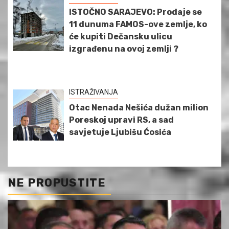
ISTOČNO SARAJEVO: Prodaje se
11 dunuma FAMOS-ove zemlje, ko
će kupiti Dečansku ulicu
izgrađenu na ovoj zemlji ?
ISTRAŽIVANJA
Otac Nenada Nešića dužan milion
Poreskoj upravi RS, a sad
savjetuje Ljubišu Ćosića
NE PROPUSTITE