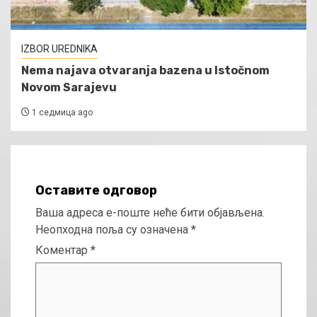
IZBOR UREDNIKA
Nema najava otvaranja bazena u Istočnom
Novom Sarajevu
1 седмица ago
Оставите одговор
Ваша адреса е-поште неће бити објављена.
Неопходна поља су означена
*
Коментар
*