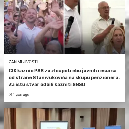
ZANIMLJIVOSTI
CIK kaznio PSS za zloupotrebu javnih resursa
od strane Stanivukovića na skupu penzionera.
Za istu stvar odbili kazniti SNSD
1 дан ago