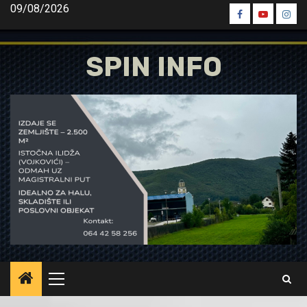
Skip
09/08/2026
Spin
Spin
Spin
to
Facebook
Youtube
Inst
content
SPIN INFO
Primary
Menu