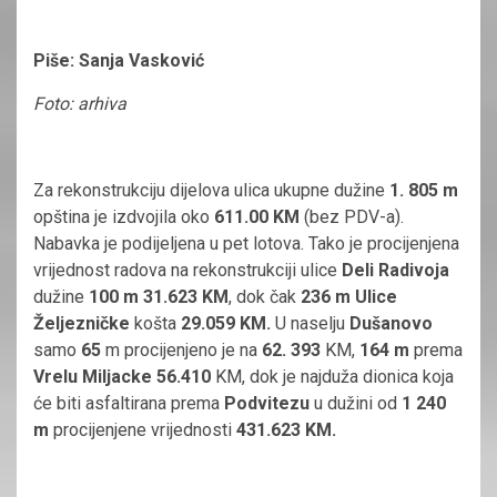
Piše: Sanja Vasković
Foto: arhiva
Za rekonstrukciju dijelova ulica ukupne dužine
1. 805 m
opština je izdvojila oko
611.00 KM
(bez PDV-a).
Nabavka je podijeljena u pet lotova. Tako je procijenjena
vrijednost radova na rekonstrukciji ulice
Deli Radivoja
dužine
100 m
31.623
KM
, dok čak
236 m Ulice
Željezničke
košta
29.059
KM.
U naselju
Dušanovo
samo
65
m procijenjeno je na
62. 393
KM,
164 m
prema
Vrelu Miljacke 56.410
KM, dok je najduža dionica koja
će biti asfaltirana prema
Podvitezu
u dužini od
1 240
m
procijenjene vrijednosti
431.623 KM.