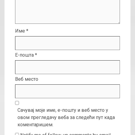
Име
*
Е-пошта
*
Веб место
Сачувај моје име, е-пошту и веб место у
овом прегледачу веба за следећи пут када
коментаришем.