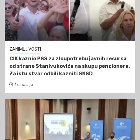
ZANIMLJIVOSTI
CIK kaznio PSS za zloupotrebu javnih resursa
od strane Stanivukovića na skupu penzionera.
Za istu stvar odbili kazniti SNSD
4 сата ago