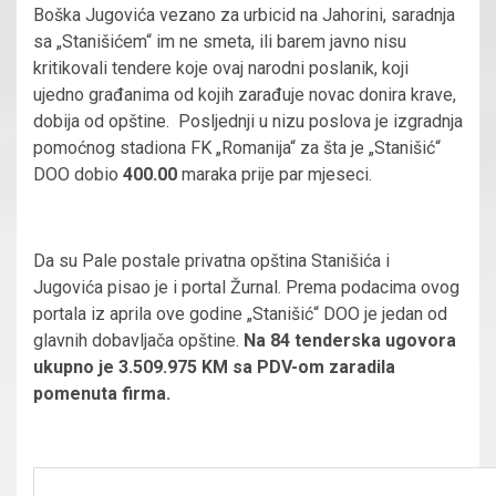
Boška Jugovića vezano za urbicid na Jahorini, saradnja
sa „Stanišićem“ im ne smeta, ili barem javno nisu
kritikovali tendere koje ovaj narodni poslanik, koji
ujedno građanima od kojih zarađuje novac donira krave,
dobija od opštine. Posljednji u nizu poslova je izgradnja
pomoćnog stadiona FK „Romanija“ za šta je „Stanišić“
DOO dobio
400.00
maraka prije par mjeseci.
Da su Pale postale privatna opština Stanišića i
Jugovića pisao je i portal Žurnal. Prema podacima ovog
portala iz aprila ove godine „Stanišić“ DOO je jedan od
glavnih dobavljača opštine.
Na 84 tenderska ugovora
ukupno je 3.509.975 KM sa PDV-om zaradila
pomenuta firma.