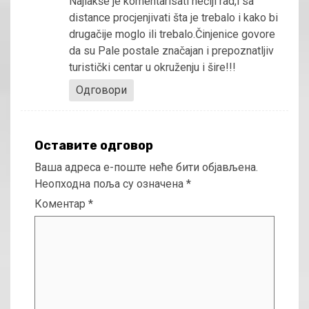
Najlakše je komentarisati nečiji rad,i sa
distance procjenjivati šta je trebalo i kako bi
drugačije moglo ili trebalo.Činjenice govore
da su Pale postale značajan i prepoznatljiv
turistički centar u okruženju i šire!!!
Одговори
Оставите одговор
Ваша адреса е-поште неће бити објављена.
Неопходна поља су означена
*
Коментар
*