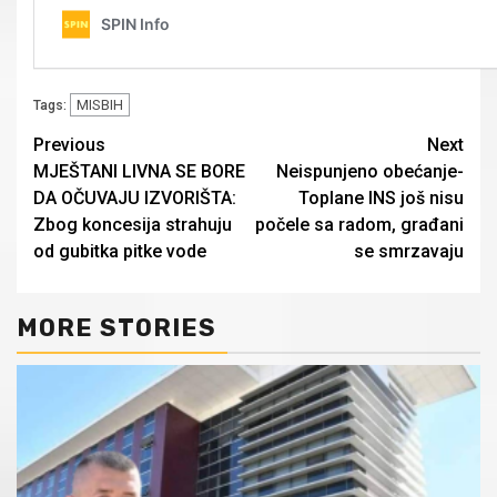
MISBIH
Tags:
Continue
Previous
Next
MJEŠTANI LIVNA SE BORE
Neispunjeno obećanje-
Reading
DA OČUVAJU IZVORIŠTA:
Toplane INS još nisu
Zbog koncesija strahuju
počele sa radom, građani
od gubitka pitke vode
se smrzavaju
MORE STORIES