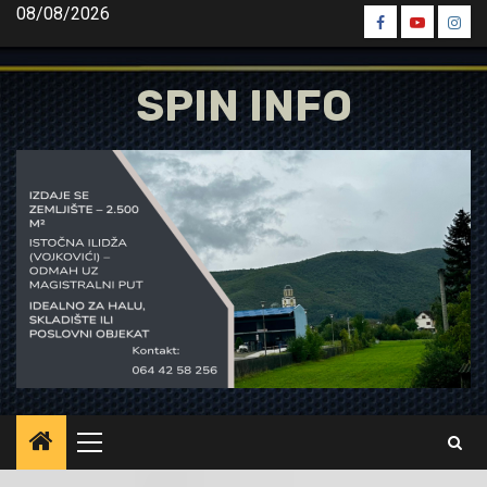
Skip
08/08/2026
Spin
Spin
Spin
to
Facebook
Youtube
Inst
content
SPIN INFO
Primary
Menu