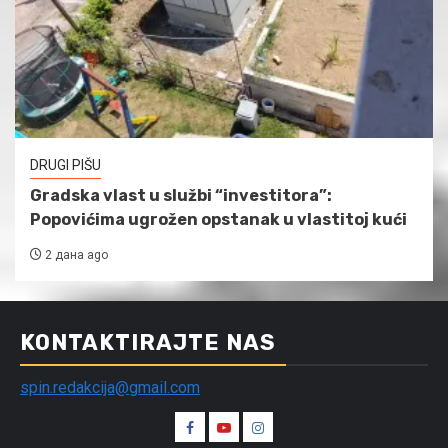
DRUGI PIŠU
Gradska vlast u službi “investitora”:
Popovićima ugrožen opstanak u vlastitoj kući
2 дана ago
KONTAKTIRAJTE NAS
spin.redakcija@gmail.com
Spin
Spin
Spin