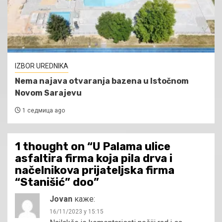
IZBOR UREDNIKA
Nema najava otvaranja bazena u Istočnom
Novom Sarajevu
1 седмица ago
1 thought on “
U Palama ulice
asfaltira firma koja pila drva i
načelnikova prijateljska firma
“Stanišić” doo
”
Jovan
каже:
16/11/2023 у 15:15