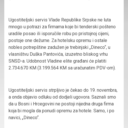
Ugostiteljski servis Vlade Republike Srpske ne luta
mnogo u potrazi za firmama koje bi tenderski pošteno
uradile posao ili isporučile robu po pristojnoj cijeni,
postoje one dežurne. Za hotelsku opremu i ostale
nobles potrepštine zadužen je trebinjski „Dineco“, u
vlasništvu Duška Pantovića, izuzetno bliskog vrhu
SNSD-a. Udobnost Vladine elite građani će platiti
2.734.670 KM (3.199.564 KM sa uračunatim PDV-om).
Ugostiteljski servis strpljivo je čekao do 19. novembra,
a onda objavio odluku od dodjeli ugovora. Saznali smo
da u Bosni i Hrcegovini ne postoji nijedna druga firma
koja bi mogla da ponudi opremu za hotele. Samo, i po
navici, „Dineco“.