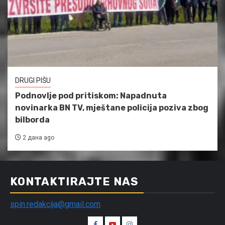
DRUGI PIŠU
Podnovlje pod pritiskom: Napadnuta
novinarka BN TV, mještane policija poziva zbog
bilborda
2 дана ago
KONTAKTIRAJTE NAS
spin.redakcija@gmail.com
Spin
Spin
Spin