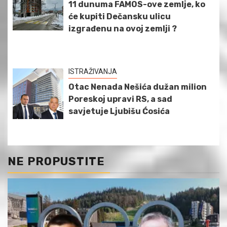
11 dunuma FAMOS-ove zemlje, ko
će kupiti Dečansku ulicu
izgrađenu na ovoj zemlji ?
ISTRAŽIVANJA
Otac Nenada Nešića dužan milion
Poreskoj upravi RS, a sad
savjetuje Ljubišu Ćosića
NE PROPUSTITE