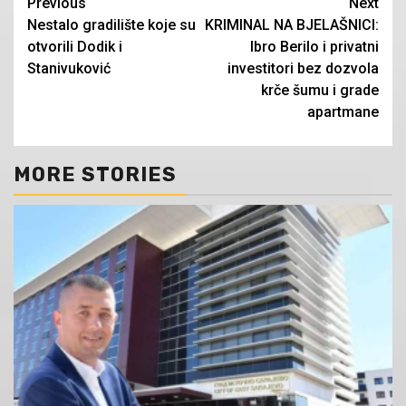
Continue
Previous
Next
Nestalo gradilište koje su
KRIMINAL NA BJELAŠNICI:
Reading
otvorili Dodik i
Ibro Berilo i privatni
Stanivuković
investitori bez dozvola
krče šumu i grade
apartmane
MORE STORIES