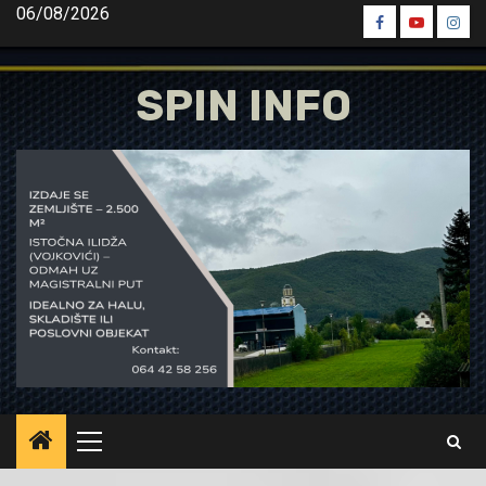
Skip
06/08/2026
Spin
Spin
Spin
to
Facebook
Youtube
Inst
content
SPIN INFO
Primary
Menu