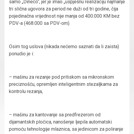
samo „Dineco“, jer je imao „uspješnu realizaciju najmanje
tri slična ugovora za period ne duži od tri godine, čija
pojedinačna vrijednost nije manja od 400.000 KM bez
PDV-a (468.000 sa PDV-om).
Osim tog uslova (nikada nećemo saznati da li zaista)
ponudio je i:
– mašinu za rezanje pod pritiskom sa mikronskom
preciznošću, opremljen inteligentnim stezaljkama za
kontrolu rezanja,
– mašinu za kantovanje sa predfrezerom od
dijamantskih pločica, nanošenje ljepila automatski
pomoću tehnologije mlaznica, sa jedinicom za poliranje