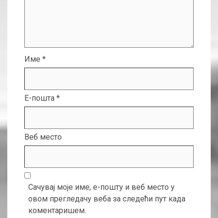
Име
*
Е-пошта
*
Веб место
Сачувај моје име, е-пошту и веб место у
овом прегледачу веба за следећи пут када
коментаришем.