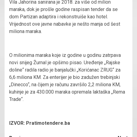
Vila Jahorina sanirana je 2018. za više od milion
maraka, dok je prošle godine raspisan tender da se
dom Partizan adaptira i rekonstruiše kao hotel.
Vrijednost ove javne nabavke je nešto manja od šest
miliona maraka.
O milionima maraka koje iz godine u godinu zatrpava
novi snijeg Žurnal je opširno pisao. Uređenje „Rajske
doline“ radila radio je banjalučki „Korićanac ZRUG“ za
6,6 miliona KM. Za enterijer je bio zadužen trebinjski
„Dinecco“, na čijem je računu završilo 2,2 miliona KM,
kuhinje je za 430.000 maraka opremala laktaška „Rema
Trade“.
IZVOR: Pratimotendere.ba