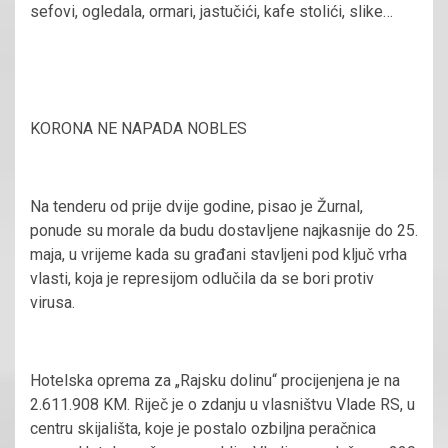
sefovi, ogledala, ormari, jastučići, kafe stolići, slike…
KORONA NE NAPADA NOBLES
Na tenderu od prije dvije godine, pisao je Žurnal,
ponude su morale da budu dostavljene najkasnije do 25.
maja, u vrijeme kada su građani stavljeni pod ključ vrha
vlasti, koja je represijom odlučila da se bori protiv
virusa.
Hotelska oprema za „Rajsku dolinu“ procijenjena je na
2.611.908 KM. Riječ je o zdanju u vlasništvu Vlade RS, u
centru skijališta, koje je postalo ozbiljna peračnica