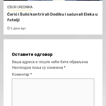
IZBOR UREDNIKA
Ćorić i Šulić kontrirali Dodiku i sačuvali Eleka u
fotelji
5 дана ago
Оставите одговор
Ваша адреса е-поште неће бити објављена.
Неопходна поља су означена
*
Коментар
*