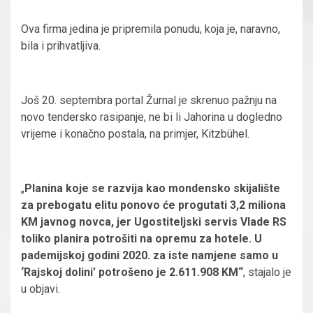
Ova firma jedina je pripremila ponudu, koja je, naravno,
bila i prihvatljiva.
Još 20. septembra portal Žurnal je skrenuo pažnju na
novo tendersko rasipanje, ne bi li Jahorina u dogledno
vrijeme i konačno postala, na primjer, Kitzbühel.
„
Planina koje se razvija kao mondensko skijalište
za prebogatu elitu ponovo će progutati 3,2 miliona
KM javnog novca, jer Ugostiteljski servis Vlade RS
toliko planira potrošiti na opremu za hotele. U
pademijskoj godini 2020. za iste namjene samo u
‘Rajskoj dolini’ potrošeno je 2.611.908 KM“
, stajalo je
u objavi.