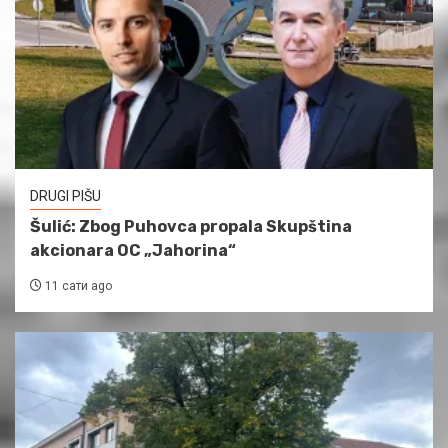
DRUGI PIŠU
Šulić: Zbog Puhovca propala Skupština
akcionara OC „Jahorina“
11 сати ago