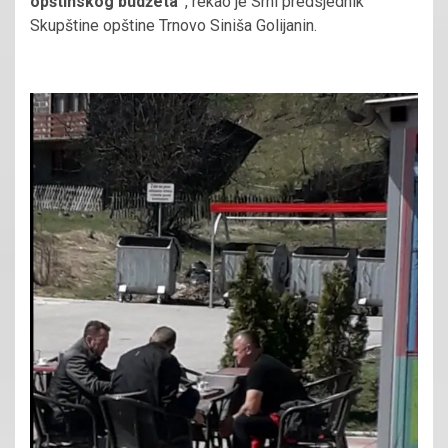
opštinskog budžeta“
, rekao je Srni predsjednik
Skupštine opštine Trnovo Siniša Golijanin.