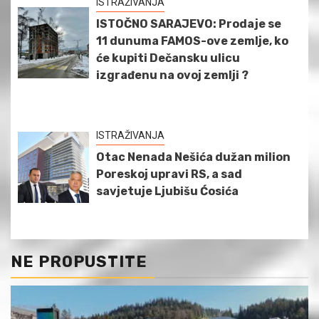
ISTRAŽIVANJA
ISTOČNO SARAJEVO: Prodaje se
11 dunuma FAMOS-ove zemlje, ko
će kupiti Dečansku ulicu
izgrađenu na ovoj zemlji ?
ISTRAŽIVANJA
Otac Nenada Nešića dužan milion
Poreskoj upravi RS, a sad
savjetuje Ljubišu Ćosića
NE PROPUSTITE