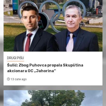
DRUGI PIŠU
Šulić: Zbog Puhovca propala Skupština
akcionara OC „Jahorina“
13 сати ago