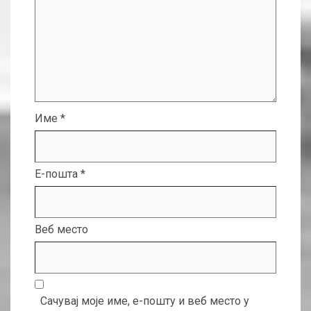
Име
*
Е-пошта
*
Веб место
Сачувај моје име, е-пошту и веб место у