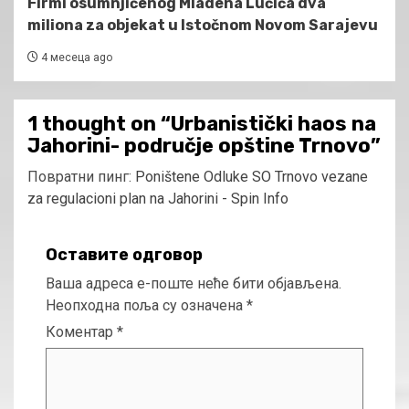
Firmi osumnjičenog Mladena Lučića dva
miliona za objekat u Istočnom Novom Sarajevu
4 месеца ago
1 thought on “
Urbanistički haos na
Jahorini- područje opštine Trnovo
”
Повратни пинг:
Poništene Odluke SO Trnovo vezane
za regulacioni plan na Jahorini - Spin Info
Оставите одговор
Ваша адреса е-поште неће бити објављена.
Неопходна поља су означена
*
Коментар
*