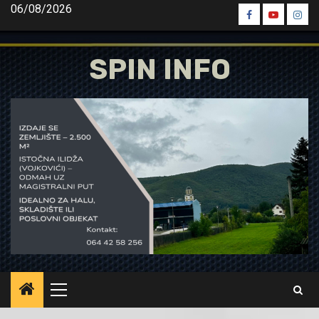
Skip
06/08/2026
Spin
Spin
Spin
to
Facebook
Youtube
Inst
content
SPIN INFO
Primary
Menu