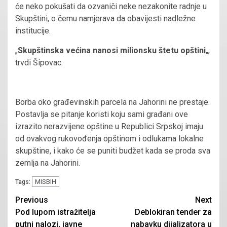
će neko pokušati da ozvaniči neke nezakonite radnje u
Skupštini, o čemu namjerava da obavijesti nadležne
institucije.
„
Skupštinska većina nanosi milionsku štetu opštini
„,
trvdi Šipovac.
Borba oko građevinskih parcela na Jahorini ne prestaje.
Postavlja se pitanje koristi koju sami građani ove
izrazito nerazvijene opštine u Republici Srpskoj imaju
od ovakvog rukovođenja opštinom i odlukama lokalne
skupštine, i kako će se puniti budžet kada se proda sva
zemlja na Jahorini.
MISBIH
Tags:
Continue
Previous
Next
Pod lupom istražitelja
Deblokiran tender za
Reading
putni nalozi, javne
nabavku dijalizatora u