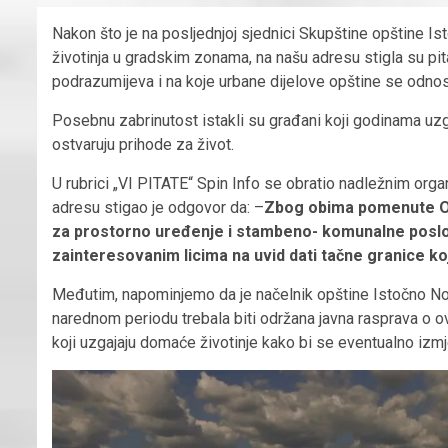
Nakon što je na posljednjoj sjednici Skupštine opštine 
životinja u gradskim zonama, na našu adresu stigla su pi
podrazumijeva i na koje urbane dijelove opštine se odnos
Posebnu zabrinutost istakli su građani koji godinama uzga
ostvaruju prihode za život.
U rubrici „VI PITATE“ Spin Info se obratio nadležnim org
adresu stigao je odgovor da: –
Zbog obima pomenute Odl
za prostorno uređenje i stambeno- komunalne poslo
zainteresovanim licima na uvid dati tačne granice
Međutim, napominjemo da je načelnik opštine Istočno No
narednom periodu trebala biti održana javna rasprava o o
koji uzgajaju domaće životinje kako bi se eventualno izmj