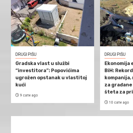
DRUGI PIŠU
DRUGI PIŠU
Gradska vlast u službi
Ekonomija e
“investitora”: Popovićima
BiH: Rekordn
ugrožen opstanak u vlastitoj
kompanija, 
kući
za građane
šteta za pr
9 сати ago
10 сати ago