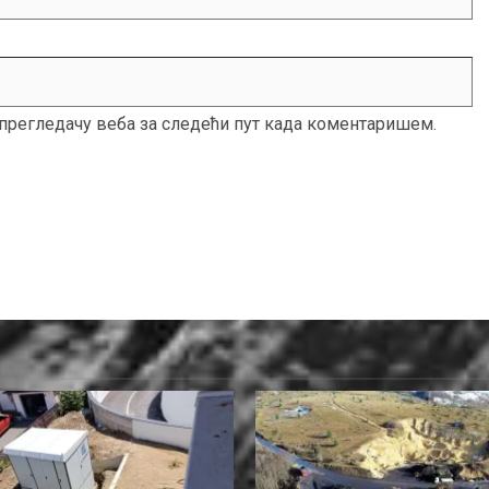
м прегледачу веба за следећи пут када коментаришем.