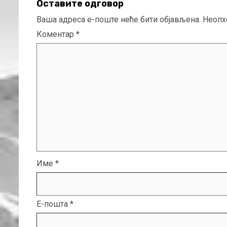
Оставите одговор
Ваша адреса е-поште неће бити објављена.
Неопх
Коментар
*
Име
*
Е-пошта
*