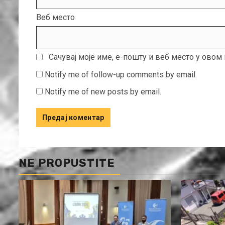
Веб место
Сачувај моје име, е-пошту и веб место у ово
Notify me of follow-up comments by email.
Notify me of new posts by email.
NE PROPUSTITE