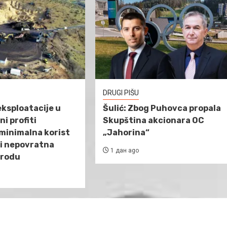
DRUGI PIŠU
ksploatacije u
Šulić: Zbog Puhovca propala
i profiti
Skupština akcionara OC
minimalna korist
„Jahorina“
 i nepovratna
1 дан ago
irodu