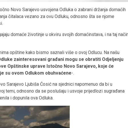
Istočno Novo Sarajevo usvojena Odluka o zabrani držanja domaćih
tanja čitalaca vezano za ovu Odluku, odnosno šta se njome
i.
jaju domaće životinje u okviru svojih domaćinstava, i na taj nači
anima opštine kako bismo saznali više o ovoj Odlucu. Na našu
uke zainteresovani građani mogu se obratiti Odjeljenju
ve Opštinske uprave Istočno Novo Sarajevo, koje će
 koje su ovom Odlukom obuhvaćene
-.
vo Sarajevo Ljubiša Ćosić na sjednici napomenuo da bi u
voj temi, odnosno da se poslušaju i usvoje prijedlozi sugrađana
enila i dopunila ova Odluka.