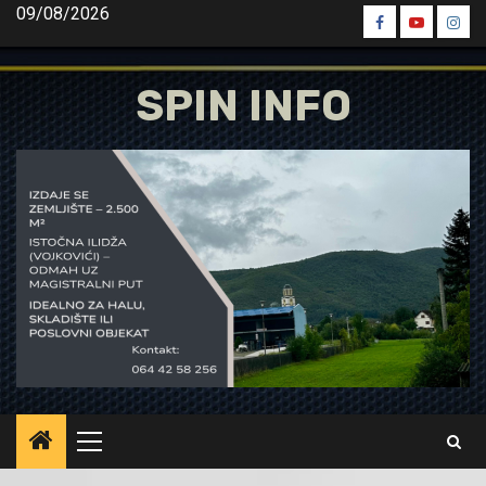
Skip
09/08/2026
Spin
Spin
Spin
to
Facebook
Youtube
Inst
content
SPIN INFO
Primary
Menu