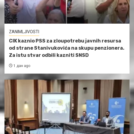
ZANIMLJIVOSTI
CIK kaznio PSS za zloupotrebu javnih resursa
od strane Stanivukovića na skupu penzionera.
Za istu stvar odbili kazniti SNSD
1 дан ago