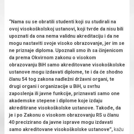
“Nama su se obratili studenti koji su studirali na
ovoj visokoškolskoj ustanovi, koji tvrde da nisu bili
upoznati da ona nema validnu akreditaciju i da ne
mogu nastaviti svoje visoko obrazovanje, jer im se
ne priznaje diploma. Upoznali smo ih sa činjenicom
da prema Okvirnom zakonu o visokom
obrazovanju BiH samo akreditovane visokoškolske
ustanove mogu izdavati diplome, te i da će shodno
članu 54 tog zakona nadležni državni organi, te
drugi organi i organizacije u BiH, u svrhu
zaposlenja ili javne funkcije, priznavati samo one
akademske stepene i diplome koje izdaju
akreditirane visokoškolske ustanove. Takođe, da
je i po Zakonu o visokom obrazovanju RS u članu
40 precizirano da javne isprave mogu izdavati
samo akreditovane visokoškolske ustanove”,
kažu