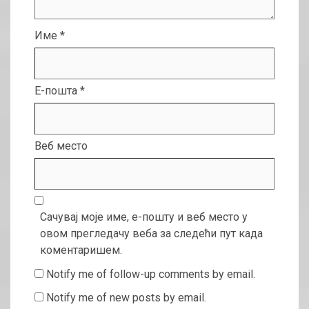
Име
*
Е-пошта
*
Веб место
Сачувај моје име, е-пошту и веб место у
овом прегледачу веба за следећи пут када
коментаришем.
Notify me of follow-up comments by email.
Notify me of new posts by email.