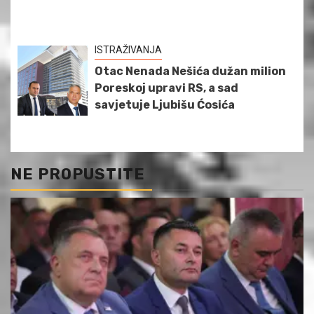
ISTRAŽIVANJA
Otac Nenada Nešića dužan milion
Poreskoj upravi RS, a sad
savjetuje Ljubišu Ćosića
NE PROPUSTITE