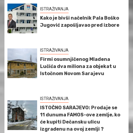
ISTRAŽIVANJA
Kako je bivši načelnik Pala Boško
Jugović zapošljavao pred izbore
ISTRAŽIVANJA
Firmi osumnjičenog Mladena
Lučića dva miliona za objekat u
Istočnom Novom Sarajevu
ISTRAŽIVANJA
ISTOČNO SARAJEVO: Prodaje se
11 dunuma FAMOS-ove zemlje, ko
će kupiti Dečansku ulicu
izgrađenu na ovoj zemlji ?