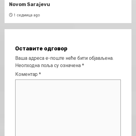
Novom Sarajevu
1 седмица ago
Оставите одговор
Ваша адреса е-поште неће бити објављена.
Неопходна поља су означена
*
Коментар
*