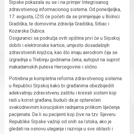
Srpske pokazala su se i na primjer Integrisanog
zdravstvenog informacionog sistema. Od ponedjeljka,
17. avgusta, IZIS će početi da se primjenjuje u Bolnici
Gradiška, te domovima zdravlja Gradiška, Srbac i
Kozarska Dubica.
Osiguranici sa područja ovih opština prvi će u Srpskoj
dobiti i elektronske kartice, umjesto dosadašnjih
zdravstvenih knjižica, kao što imaju aerodrom čija se
izgradnja u Trebinju godinama čeka, autoput na suprot
makadamskih puteva Hercegovine i slično.
Potrebna je kompletna reforma zdravstvenog sistema
u Republici Srpskoj kako bi građanima obezbijedili
adekvatniju zdravstvenu zaštitu i kreirali sistem koji
radi u korist građana, budući da je opterećen
svakodnevnim korucijskim radnjama prilikom liječenja
pacijenata. Da li su pacijenti koji žive na tzv. Sjeveru
Republike Srpske važniji od onih sa Istoka, ako je
gledati na osnovu ulaganja i razvoja u sve oblasti i