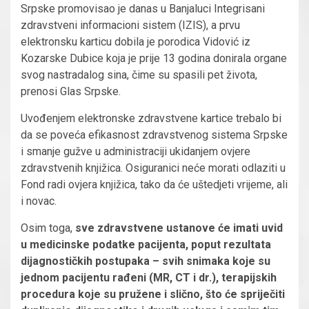
Srpske promovisao je danas u Banjaluci Integrisani
zdravstveni informacioni sistem (IZIS), a prvu
elektronsku karticu dobila je porodica Vidović iz
Kozarske Dubice koja je prije 13 godina donirala organe
svog nastradalog sina, čime su spasili pet života,
prenosi Glas Srpske.
Uvođenjem elektronske zdravstvene kartice trebalo bi
da se poveća efikasnost zdravstvenog sistema Srpske
i smanje gužve u administraciji ukidanjem ovjere
zdravstvenih knjižica. Osiguranici neće morati odlaziti u
Fond radi ovjera knjižica, tako da će uštedjeti vrijeme, ali
i novac.
Osim toga,
sve zdravstvene ustanove će imati uvid
u medicinske podatke pacijenta, poput rezultata
dijagnostičkih postupaka – svih snimaka koje su
jednom pacijentu rađeni (MR, CT i dr.), terapijskih
procedura koje su pružene i slično, što će spriječiti