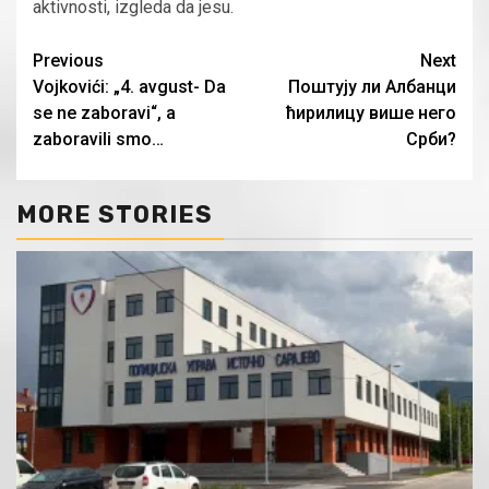
aktivnosti, izgleda da jesu.
Continue
Previous
Next
Vojkovići: „4. avgust- Da
Поштују ли Албанци
Reading
se ne zaboravi“, a
ћирилицу више него
zaboravili smo…
Срби?
MORE STORIES