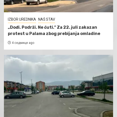
IZBOR UREDNIKA
NAŠ STAV
„Dođi. Podrži. Ne ćuti.“ Za 22. juli zakazan
protest u Palama zbog prebijanja omladine
4 седмице ago