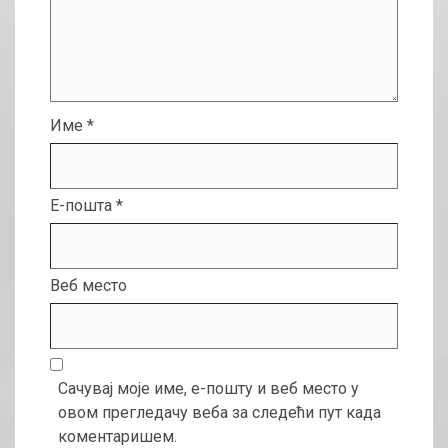
Име
*
Е-пошта
*
Веб место
Сачувај моје име, е-пошту и веб место у
овом прегледачу веба за следећи пут када
коментаришем.