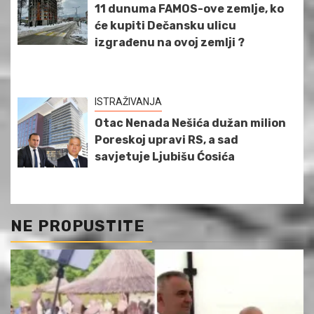
11 dunuma FAMOS-ove zemlje, ko
će kupiti Dečansku ulicu
izgrađenu na ovoj zemlji ?
ISTRAŽIVANJA
Otac Nenada Nešića dužan milion
Poreskoj upravi RS, a sad
savjetuje Ljubišu Ćosića
NE PROPUSTITE