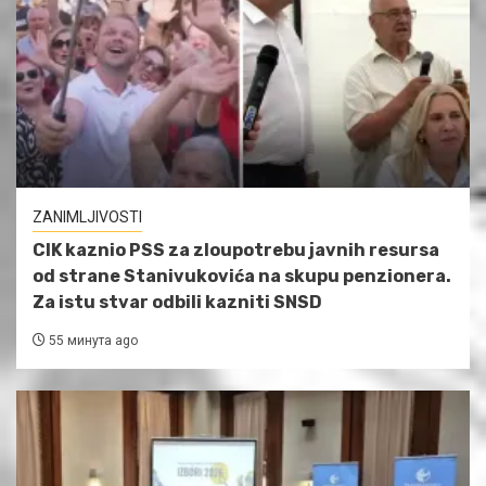
ZANIMLJIVOSTI
CIK kaznio PSS za zloupotrebu javnih resursa
od strane Stanivukovića na skupu penzionera.
Za istu stvar odbili kazniti SNSD
55 минута ago