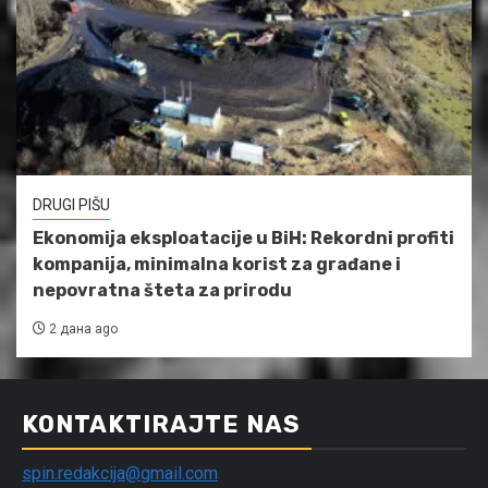
DRUGI PIŠU
Ekonomija eksploatacije u BiH: Rekordni profiti
kompanija, minimalna korist za građane i
nepovratna šteta za prirodu
2 дана ago
KONTAKTIRAJTE NAS
spin.redakcija@gmail.com