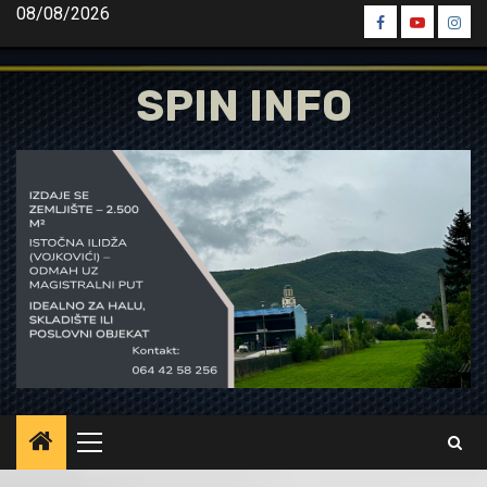
Skip
08/08/2026
Spin
Spin
Spin
to
Facebook
Youtube
Inst
content
SPIN INFO
Primary
Menu