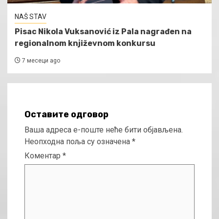
NAŠ STAV
Pisac Nikola Vuksanović iz Pala nagrađen na
regionalnom književnom konkursu
7 месеци ago
Оставите одговор
Ваша адреса е-поште неће бити објављена.
Неопходна поља су означена
*
Коментар
*