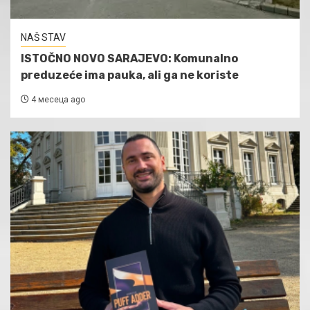
NAŠ STAV
ISTOČNO NOVO SARAJEVO: Komunalno
preduzeće ima pauka, ali ga ne koriste
4 месеца ago