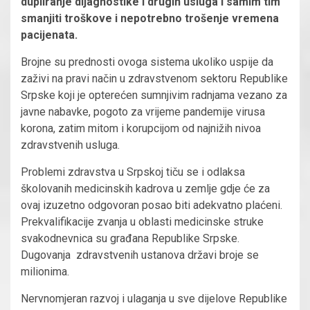
dupliranje dijagnostike i drugih usluga i samim tim
smanjiti troškove i nepotrebno trošenje vremena
pacijenata.
Brojne su prednosti ovoga sistema ukoliko uspije da
zaživi na pravi način u zdravstvenom sektoru Republike
Srpske koji je opterećen sumnjivim radnjama vezano za
javne nabavke, pogoto za vrijeme pandemije virusa
korona, zatim mitom i korupcijom od najnižih nivoa
zdravstvenih usluga.
Problemi zdravstva u Srpskoj tiču se i odlaksa
školovanih medicinskih kadrova u zemlje gdje će za
ovaj izuzetno odgovoran posao biti adekvatno plaćeni.
Prekvalifikacije zvanja u oblasti medicinske struke
svakodnevnica su građana Republike Srpske.
Dugovanja zdravstvenih ustanova državi broje se
milionima.
Nervnomjeran razvoj i ulaganja u sve dijelove Republike