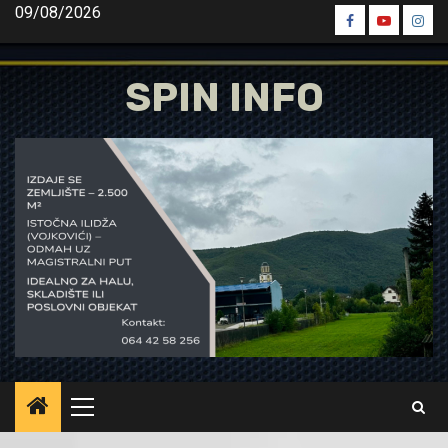
Skip
09/08/2026
Spin
Spin
Spin
to
Facebook
Youtube
Inst
content
SPIN INFO
Primary
Menu