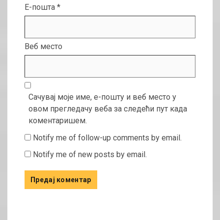
Е-пошта
*
Веб место
Сачувај моје име, е-пошту и веб место у
овом прегледачу веба за следећи пут када
коментаришем.
Notify me of follow-up comments by email.
Notify me of new posts by email.