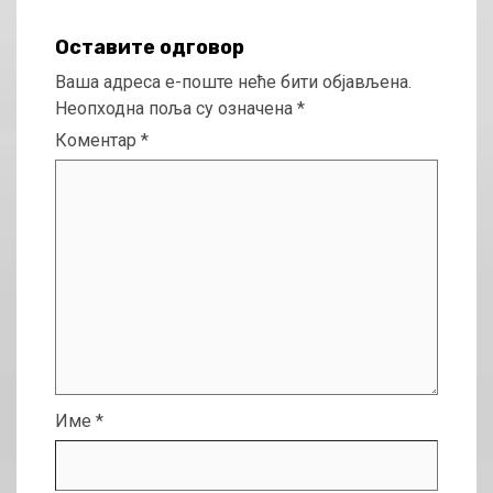
Оставите одговор
Ваша адреса е-поште неће бити објављена.
Неопходна поља су означена
*
Коментар
*
Име
*