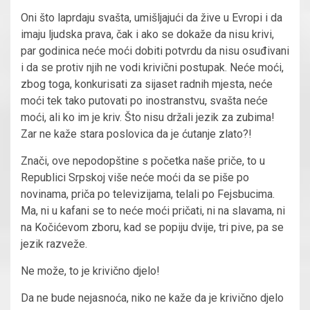
Oni što laprdaju svašta, umišljajući da žive u Evropi i da
imaju ljudska prava, čak i ako se dokaže da nisu krivi,
par godinica neće moći dobiti potvrdu da nisu osuđivani
i da se protiv njih ne vodi krivični postupak. Neće moći,
zbog toga, konkurisati za sijaset radnih mjesta, neće
moći tek tako putovati po inostranstvu, svašta neće
moći, ali ko im je kriv. Što nisu držali jezik za zubima!
Zar ne kaže stara poslovica da je ćutanje zlato?!
Znači, ove nepodopštine s početka naše priče, to u
Republici Srpskoj više neće moći da se piše po
novinama, priča po televizijama, telali po Fejsbucima.
Ma, ni u kafani se to neće moći pričati, ni na slavama, ni
na Kočićevom zboru, kad se popiju dvije, tri pive, pa se
jezik razveže.
Ne može, to je krivično djelo!
Da ne bude nejasnoća, niko ne kaže da je krivično djelo