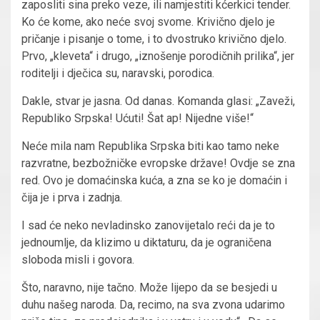
zaposliti sina preko veze, ili namjestiti kćerkici tender.
Ko će kome, ako neće svoj svome. Krivično djelo je
pričanje i pisanje o tome, i to dvostruko krivično djelo.
Prvo, „kleveta“ i drugo, „iznošenje porodičnih prilika“, jer
roditelji i dječica su, naravski, porodica.
Dakle, stvar je jasna. Od danas. Komanda glasi: „Zaveži,
Republiko Srpska! Ućuti! Šat ap! Nijedne više!“
Neće mila nam Republika Srpska biti kao tamo neke
razvratne, bezbožničke evropske države! Ovdje se zna
red. Ovo je domaćinska kuća, a zna se ko je domaćin i
čija je i prva i zadnja.
I sad će neko nevladinsko zanovijetalo reći da je to
jednoumlje, da klizimo u diktaturu, da je ograničena
sloboda misli i govora.
Što, naravno, nije tačno. Može lijepo da se besjedi u
duhu našeg naroda. Da, recimo, na sva zvona udarimo