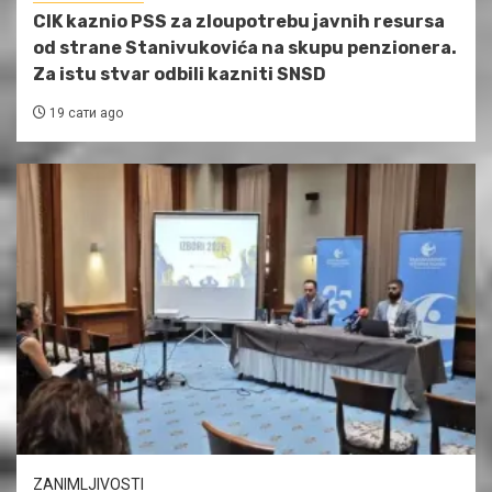
CIK kaznio PSS za zloupotrebu javnih resursa
od strane Stanivukovića na skupu penzionera.
Za istu stvar odbili kazniti SNSD
19 сати ago
ZANIMLJIVOSTI