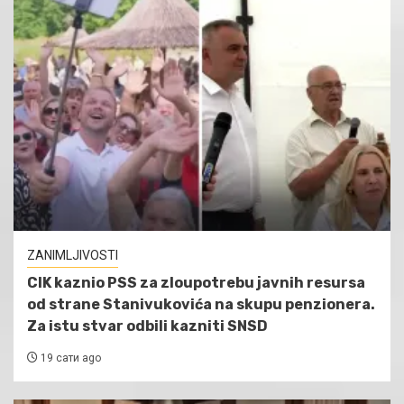
ZANIMLJIVOSTI
CIK kaznio PSS za zloupotrebu javnih resursa
od strane Stanivukovića na skupu penzionera.
Za istu stvar odbili kazniti SNSD
19 сати ago