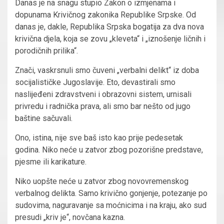
Danas je na snagu stupio Zakon o izmjenama i
dopunama Krivičnog zakonika Republike Srpske. Od
danas je, dakle, Republika Srpska bogatija za dva nova
krivična djela, koja se zovu „kleveta“ i „iznošenje ličnih i
porodičnih prilika“.
Znači, vaskrsnuli smo čuveni „verbalni delikt“ iz doba
socijalističke Jugoslavije. Eto, devastirali smo
naslijeđeni zdravstveni i obrazovni sistem, urnisali
privredu i radnička prava, ali smo bar nešto od jugo
baštine sačuvali.
Ono, istina, nije sve baš isto kao prije pedesetak
godina. Niko neće u zatvor zbog pozorišne predstave,
pjesme ili karikature.
Niko uopšte neće u zatvor zbog novovremenskog
verbalnog delikta. Samo krivično gonjenje, potezanje po
sudovima, naguravanje sa moćnicima i na kraju, ako sud
presudi „kriv je“, novčana kazna.