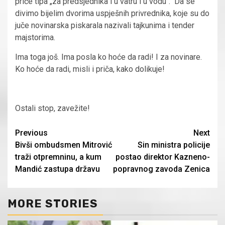
priče tipa „za predsjednika i u vatru i u vodu“. Da se
divimo bijelim dvorima uspješnih privrednika, koje su do
juče novinarska piskarala nazivali tajkunima i tender
majstorima.
Ima toga još. Ima posla ko hoće da radi! I za novinare.
Ko hoće da radi, misli i priča, kako dolikuje!
Ostali stop, zavežite!
Continue
Previous
Next
Bivši ombudsmen Mitrović
Sin ministra policije
Reading
traži otpremninu, a kum
postao direktor Kazneno-
Mandić zastupa državu
popravnog zavoda Zenica
MORE STORIES