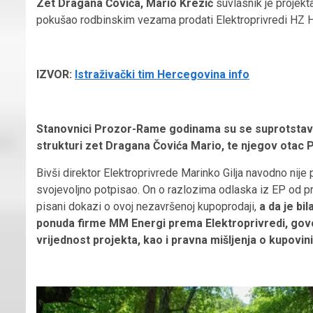
Zet Dragana Čovića, Mario Krezić
suvlasnik je projek
pokušao rodbinskim vezama prodati Elektroprivredi HZ HB 
IZVOR:
Istraživački tim Hercegovina info
Stanovnici Prozor-Rame godinama su se suprotstavljal
strukturi zet Dragana Čovića Mario, te njegov otac 
Bivši direktor Elektroprivrede Marinko Gilja navodno nije pr
svojevoljno potpisao. On o razlozima odlaska iz EP od prvo
pisani dokazi o ovoj nezavršenoj kupoprodaji,
a da je bi
ponuda firme MM Energi prema Elektroprivredi, govori
vrijednost projekta, kao i pravna mišljenja o kupovini