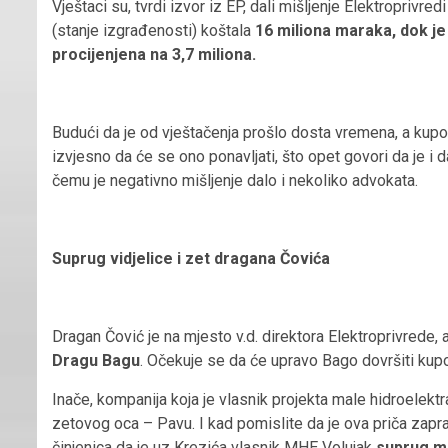
Vještaci su, tvrdi izvor iz EP, dali mišljenje Elektroprivr
(stanje izgrađenosti) koštala
16 miliona maraka, dok j
procijenjena na 3,7 miliona.
Budući da je od vještačenja prošlo dosta vremena, a kupo
izvjesno da će se ono ponavljati, što opet govori da je i
čemu je negativno mišljenje dalo i nekoliko advokata.
Suprug vidjelice i zet dragana Čovića
Dragan Čović je na mjesto v.d. direktora Elektroprivrede, a
Dragu Bagu
. Očekuje se da će upravo Bago dovršiti ku
Inače, kompanija koja je vlasnik projekta male hidroelektra
zetovog oca – Pavu. I kad pomislite da je ova priča zap
činjenica da je uz Krezića vlasnik MHE Volujak
suprug me