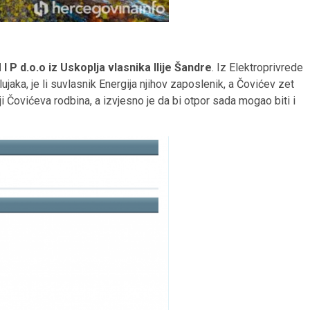
 I P d.o.o iz Uskoplja vlasnika Ilije Šandre
. Iz Elektroprivrede
ujaka, je li suvlasnik Energija njihov zaposlenik, a Čovićev zet
i Čovićeva rodbina, a izvjesno je da bi otpor sada mogao biti i