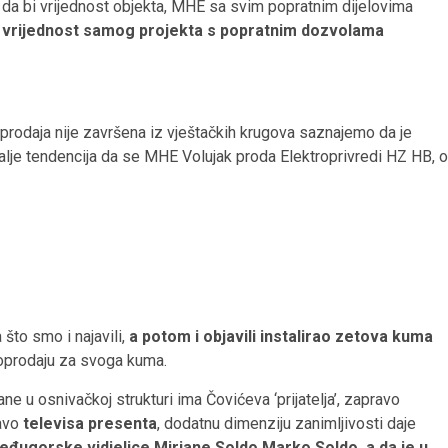
edi da bi vrijednost objekta, MHE sa svim popratnim dijelovima
e vrijednost samog projekta s popratnim dozvolama
prodaja nije završena iz vještačkih krugova saznajemo da je
 dalje tendencija da se MHE Volujak proda Elektroprivredi HZ HB, o
 što smo i najavili,
a potom i objavili instalirao zetova kuma
poprodaju za svoga kuma.
ne u osnivačkoj strukturi ima Čovićeva ‘prijatelja’, zapravo
ravo
televisa presenta
, dodatnu dimenziju zanimljivosti daje
đugorske vidjelice Mirjane Soldo Marko Soldo, a da je u