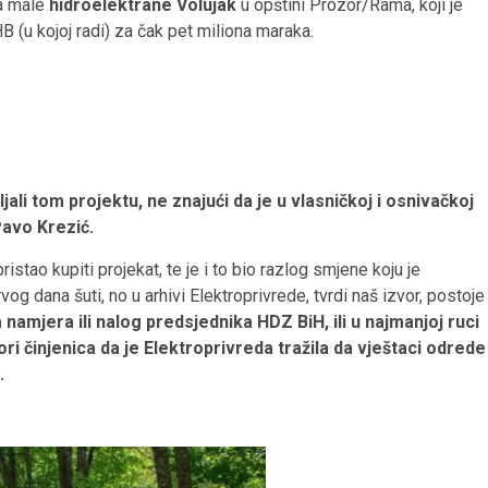
ta male
hidroelektrane Volujak
u opštini Prozor/Rama, koji je
(u kojoj radi) za čak pet miliona maraka.
i tom projektu, ne znajući da je u vlasničkoj i osnivačkoj
Pavo Krezić.
istao kupiti projekat, te je i to bio razlog smjene koju je
g dana šuti, no u arhivi Elektroprivrede, tvrdi naš izvor, postoje
la namjera ili nalog predsjednika HDZ BiH, ili u najmanjoj ruci
 činjenica da je Elektroprivreda tražila da vještaci odrede
.