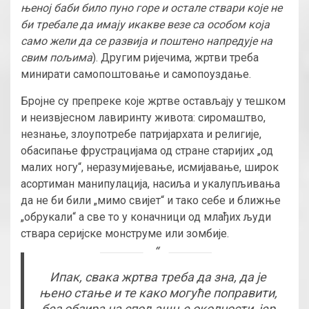
њеној баби било пуно горе и остале ствари које не
би требале да имају икакве везе са особом која
само жели да се развија и поштено напредује на
свим пољима
). Другим ријечима, жртви треба
минирати самопоштовање и самопоуздање.
Бројне су препреке које жртве остављају у тешком
и неизвјесном лавиринту живота: сиромаштво,
незнање, злоупотребе патријархата и религије,
обасипање фрустрацијама од стране старијих „од
малих ногу“, неразумијевање, исмијавање, широк
асортиман манипулација, насиља и укалупљивања
да не би били „мимо свијет“ и тако себе и ближње
„обрукали“ а све то у коначници од млађих људи
ствара серијске монструме или зомбије.
Ипак, свака жртва треба да зна, да је
њено стање и те како могуће поправити,
без обзира на спољашње околности, јер