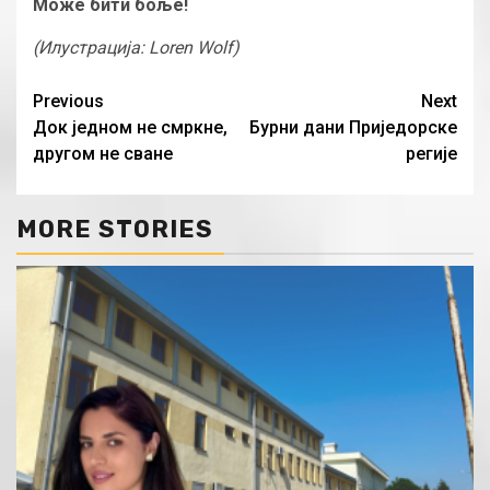
Може бити боље!
(Илустрација: Loren Wolf)
Continue
Previous
Next
Док једном не смркне,
Бурни дани Приједорске
Reading
другом не сване
регије
MORE STORIES