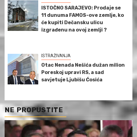
ISTOČNO SARAJEVO: Prodaje se
11 dunuma FAMOS-ove zemlje, ko
će kupiti Dečansku ulicu
izgrađenu na ovoj zemlji ?
ISTRAŽIVANJA
Otac Nenada Nešića dužan milion
Poreskoj upravi RS, a sad
savjetuje Ljubišu Ćosića
NE PROPUSTITE