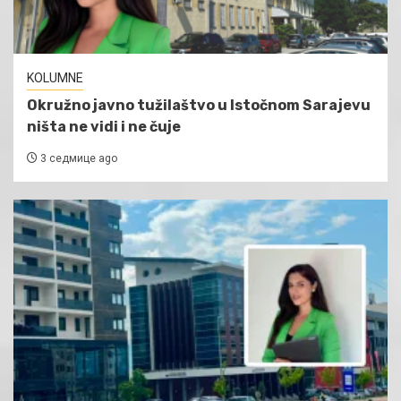
KOLUMNE
Okružno javno tužilaštvo u Istočnom Sarajevu
ništa ne vidi i ne čuje
3 седмице ago