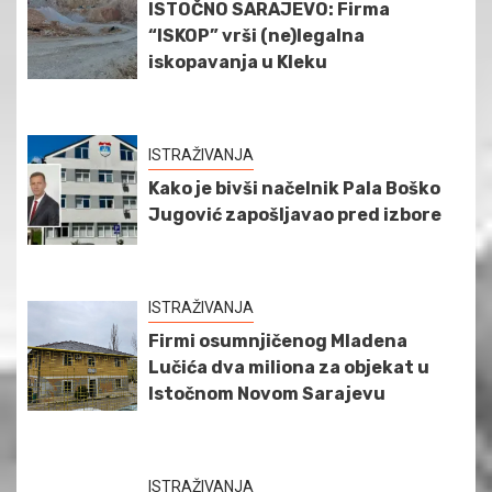
ISTOČNO SARAJEVO: Firma
“ISKOP” vrši (ne)legalna
iskopavanja u Kleku
ISTRAŽIVANJA
Kako je bivši načelnik Pala Boško
Jugović zapošljavao pred izbore
ISTRAŽIVANJA
Firmi osumnjičenog Mladena
Lučića dva miliona za objekat u
Istočnom Novom Sarajevu
ISTRAŽIVANJA