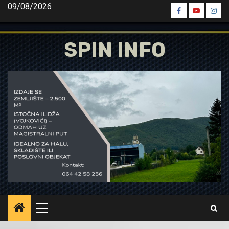
Skip
09/08/2026
Spin
Spin
Spin
to
Facebook
Youtube
Inst
content
SPIN INFO
Primary
Menu