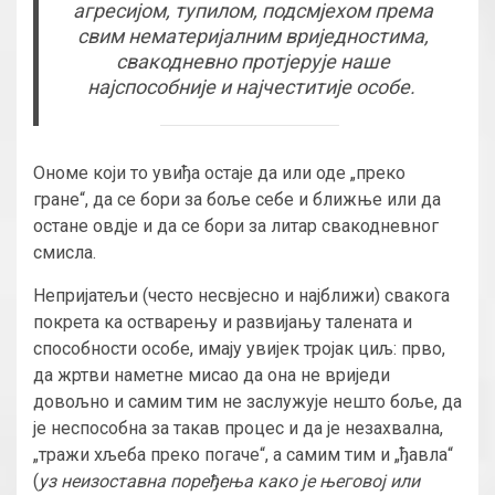
агресијом, тупилом, подсмјехом према
свим нематеријалним вриједностима,
свакодневно протјерује наше
најспособније и најчеститије особе.
Ономе који то увиђа остаје да или оде „преко
гране“, да се бори за боље себе и ближње или да
остане овдје и да се бори за литар свакодневног
смисла.
Непријатељи (често несвјесно и најближи) свакога
покрета ка остварењу и развијању талената и
способности особе, имају увијек тројак циљ: прво,
да жртви наметне мисао да она не вриједи
довољно и самим тим не заслужује нешто боље, да
је неспособна за такав процес и да је незахвална,
„тражи хљеба преко погаче“, а самим тим и „ђавла“
(
уз неизоставна поређења како је његовој или