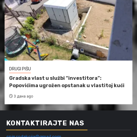
DRUGI PIŠU
Gradska vlast u službi “investitora”:
Popovićima ugrožen opstanak u vlastitoj kući
3 дана ago
KONTAKTIRAJTE NAS
spin.redakcija@gmail.com