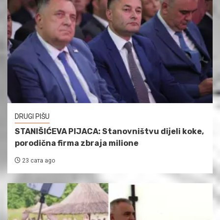
DRUGI PIŠU
STANIŠIĆEVA PIJACA: Stanovništvu dijeli koke,
porodična firma zbraja milione
23 сата ago