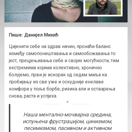
Пише: Данијел Михић
Цијенити себе на здрав начин, пронаћи баланс
између самопоништавања и самообожавања то
јест, прецјењивања себе и својих могућности, тим
екстремима којима колективно, хронично
болујемо, први је искорак од седам миља ка
пробијању из све уже и оскудније енклаве
комфора у поље борбе, ризика али и остварења
снова, раста и успјеха.
Наша ментално-мочварна средина,
испуњена фрустрацијом, цинизмом,
песимизмом, пасивном и активном