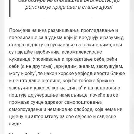
ропство је прије свега стање духа!
Промјена начина размишљања, прогледавање и
повезивање са људима који је вреднују и разумију,
ствара подлогу за суочавање са тлачитељима, који
су најешће најобичније, искомплексиране
кукавице. Упознавање и прихватање себе, рећи
себи (а не другима) „вриједим, желим, заслужујем,
могу и хоћу“, те након хорске уврједљивости ближе
и нешто даље околине, која ће тобоже брижно
закључити како се жртва „дигла“ и да недовољно
поштује дојучерашње наметљивце, почеће да се
промаља сунце здравог самопоштовања,
самопоуздања и неминовно слободе, која нема ни
цијену ни алтернативу за све свјесне и савјесне
људе.