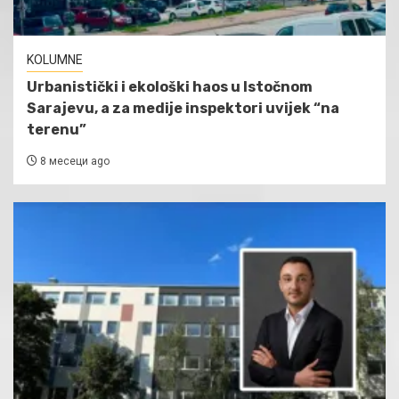
KOLUMNE
Urbanistički i ekološki haos u Istočnom
Sarajevu, a za medije inspektori uvijek “na
terenu”
8 месеци ago