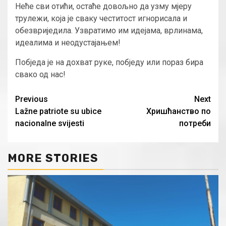
Неће сви отићи, остаће довољно да узму мјеру
трулежи, која је сваку честитост игнорисала и
обезвриједила. Узвратимо им идејама, врлинама,
идеалима и неодустајањем!
Побједа је на дохват руке, побједу или пораз бира
свако од нас!
Continue
Previous
Next
Lažne patriote su ubice
Хришћанство по
Reading
nacionalne svijesti
потреби
MORE STORIES