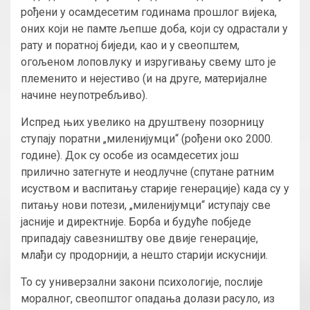
рођени у осамдесетим годинама прошлог вијека,
оних који не памте љепше доба, који су одрастали у
рату и поратној биједи, као и у свеопштем,
огољеном лоповлуку и изругивању свему што је
племенито и нејестиво (и на друге, материјалне
начине неупотребљиво).
Испред њих увелико на друштвену позорницу
ступају поратни „миленијумци“ (рођени око 2000.
године). Док су особе из осамдесетих још
прилично затегнуте и неодлучне (спутане ратним
исуством и васпитању старије генерације) када су у
питању нови потези, „миленијумци“ иступају све
јасније и директније. Борба и будуће побједе
припадају савезништву ове двије генерације,
млађи су продорнији, а нешто старији искуснији.
То су универзални закони психологије, послије
моралног, свеопштог опадања долази расуло, из