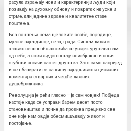
расула израњају нови и карактеринији људи који
позивају на духовну обнову и повратак на уске и
стрме, али једине здраве и квалитетне стазе
поштења.
Без поштења нема цјеловите особе, породице,
мјесне зајендинце, села, града. Систем лажи и
алавих неспособњаковића се увијек урушава сам
од себе, а нови људи постају неизбјежно и нови
стубови носачи нашег друштва. Зато само напријед
и не обазирати се на кишу заједљивих и циничних
коментара стварних и чешће лажних
душебрижника.
Револуција је рећи гласно – ја сам човјек! Побједа
настаје када се усправи барем десет посто
становништва и почне да прозива прецизно све
оне које нам овдје обесмишљавају живот и
постојање.