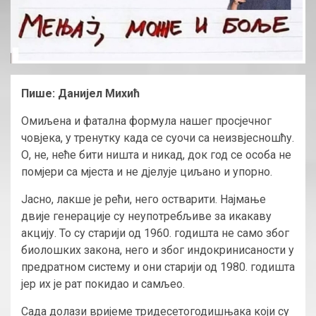
Пише: Данијел Михић
Омиљена и фатална формула нашег просјечног
човјека, у тренутку када се суочи са неизвјесношћу.
О, не, неће бити ништа и никад, док год се особа не
помјери са мјеста и не дјелује циљано и упорно.
Јасно, лакше је рећи, него остварити. Најмање
двије генерације су неупотребљиве за икакаву
акцију. То су старији од 1960. годишта не само због
биолошких закона, него и због индокринисаности у
предратном систему и они старији од 1980. годишта
јер их је рат покидао и самљео.
Сада долази вријеме тридесетогодишњака који су