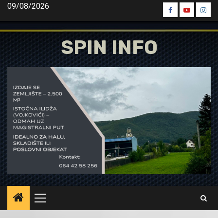
Skip
09/08/2026
Spin
Spin
Spin
to
Facebook
Youtube
Inst
content
SPIN INFO
Primary
Menu