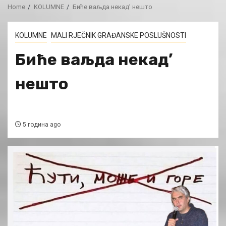
Home
KOLUMNE
Биће ваљда некад’ нешто
KOLUMNE
MALI RJEČNIK GRAĐANSKE POSLUŠNOSTI
Биће ваљда некад’
нешто
5 година ago