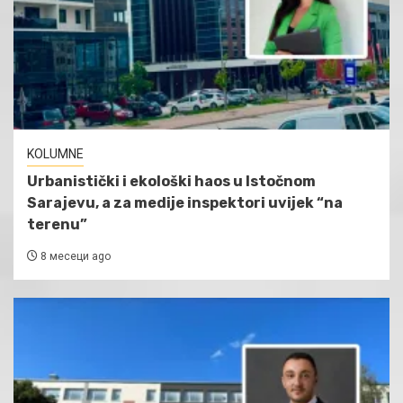
KOLUMNE
Urbanistički i ekološki haos u Istočnom
Sarajevu, a za medije inspektori uvijek “na
terenu”
8 месеци ago