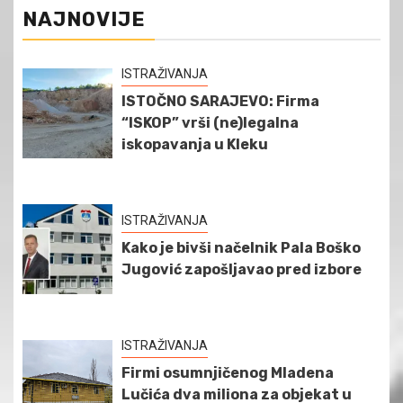
NAJNOVIJE
ISTRAŽIVANJA
ISTOČNO SARAJEVO: Firma
“ISKOP” vrši (ne)legalna
iskopavanja u Kleku
ISTRAŽIVANJA
Kako je bivši načelnik Pala Boško
Jugović zapošljavao pred izbore
ISTRAŽIVANJA
Firmi osumnjičenog Mladena
Lučića dva miliona za objekat u