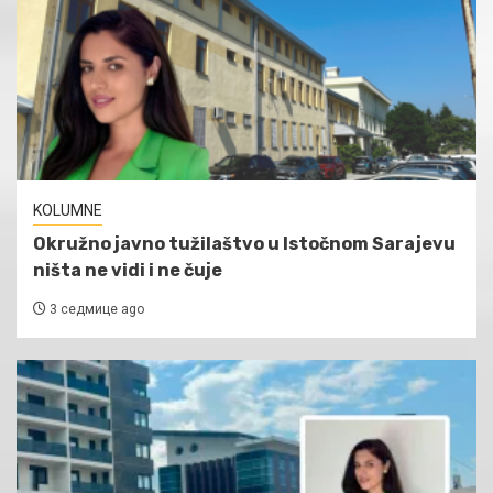
KOLUMNE
Okružno javno tužilaštvo u Istočnom Sarajevu
ništa ne vidi i ne čuje
3 седмице ago