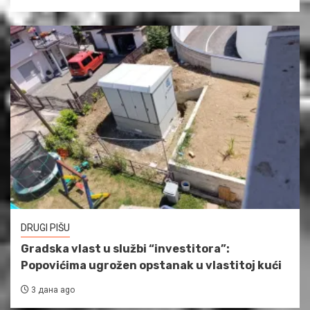
DRUGI PIŠU
Gradska vlast u službi “investitora”:
Popovićima ugrožen opstanak u vlastitoj kući
3 дана ago