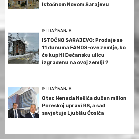
Istočnom Novom Sarajevu
ISTRAŽIVANJA
ISTOČNO SARAJEVO: Prodaje se
11 dunuma FAMOS-ove zemlje, ko
će kupiti Dečansku ulicu
izgrađenu na ovoj zemlji ?
ISTRAŽIVANJA
Otac Nenada Nešića dužan milion
Poreskoj upravi RS, a sad
savjetuje Ljubišu Ćosića