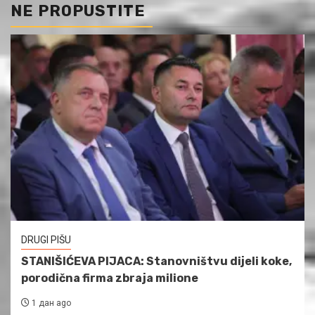
NE PROPUSTITE
DRUGI PIŠU
STANIŠIĆEVA PIJACA: Stanovništvu dijeli koke,
porodična firma zbraja milione
1 дан ago