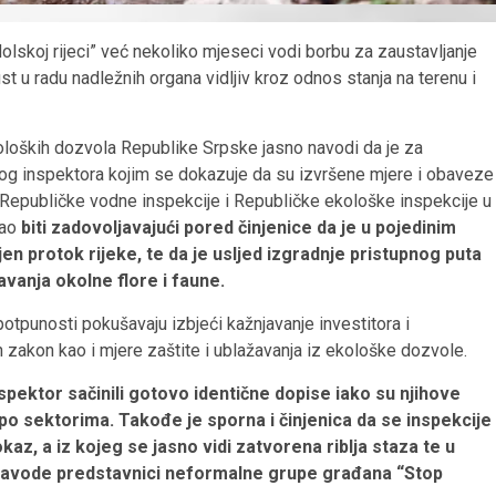
skoj rijeci” već nekoliko mjeseci vodi borbu za zaustavljanje
ust u radu nadležnih organa vidljiv kroz odnos stanja na terenu i
koloških dozvola Republike Srpske jasno navodi da je za
og inspektora kojim se dokazuje da su izvršene mjere i obaveze
 Republičke vodne inspekcije i Republičke ekološke inspekcije u
gao
biti zadovoljavajući pored činjenice da je u pojedinim
en protok rijeke, te da je usljed izgradnje pristupnog puta
avanja okolne flore i faune.
otpunosti pokušavaju izbjeći kažnjavanje investitora i
zakon kao i mjere zaštite i ublažavanja iz ekološke dozvole.
inspektor sačinili gotovo identične dopise iako su njihove
 po sektorima. Takođe je sporna i činjenica da se inspekcije
kaz, a iz kojeg se jasno vidi zatvorena riblja staza te u
 navode predstavnici neformalne grupe građana “Stop