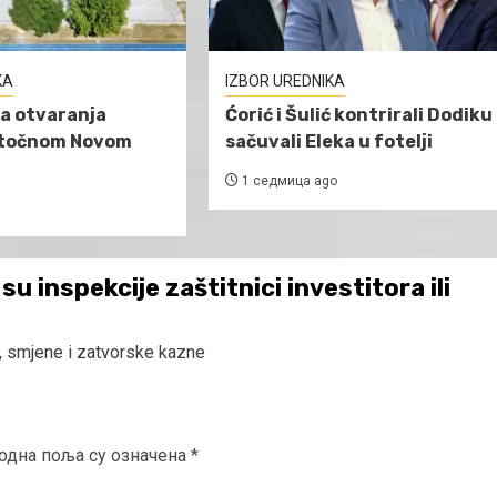
KA
IZBOR UREDNIKA
a otvaranja
Ćorić i Šulić kontrirali Dodiku 
stočnom Novom
sačuvali Eleka u fotelji
1 седмица ago
 su inspekcije zaštitnici investitora ili
a, smjene i zatvorske kazne
одна поља су означена
*