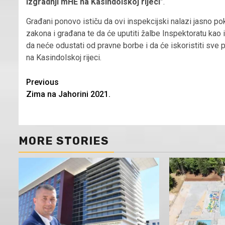
izgradnji mHE na Kasindolskoj rijeci
”.
Građani ponovo ističu da ovi inspekcijski nalazi jasno poka
zakona i građana te da će uputiti žalbe Inspektoratu ka
da neće odustati od pravne borbe i da će iskoristiti sve 
na Kasindolskoj rijeci.
Continue
Previous
Zima na Jahorini 2021.
Reading
MORE STORIES