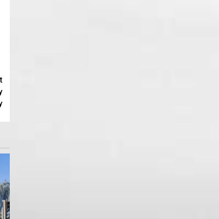
t
у
у