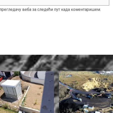
м прегледачу веба за следећи пут када коментаришем.