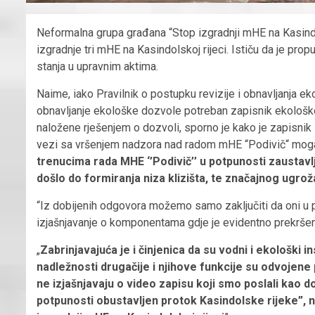
Neformalna grupa građana “Stop izgradnji mHE na Kasindol
izgradnje tri mHE na Kasindolskoj rijeci. Ističu da je prop
stanja u upravnim aktima.
Naime, iako Pravilnik o postupku revizije i obnavljanja e
obnavljanje ekološke dozvole potreban zapisnik ekološk
naložene rješenjem o dozvoli, sporno je kako je zapisnik
vezi sa vršenjem nadzora nad radom mHE “Podivič“ mo
trenucima rada MHE ‘’Podivič’’ u potpunosti zaustavlj
došlo do formiranja niza klizišta, te značajnog ugrož
“Iz dobijenih odgovora možemo samo zaključiti da oni u p
izjašnjavanje o komponentama gdje je evidentno prekršen 
„
Zabrinjavajuća je i činjenica da su vodni i ekološki 
nadležnosti drugačije i njihove funkcije su odvojene
ne izjašnjavaju o video zapisu koji smo poslali kao do
potpunosti obustavljen protok Kasindolske rijeke”,