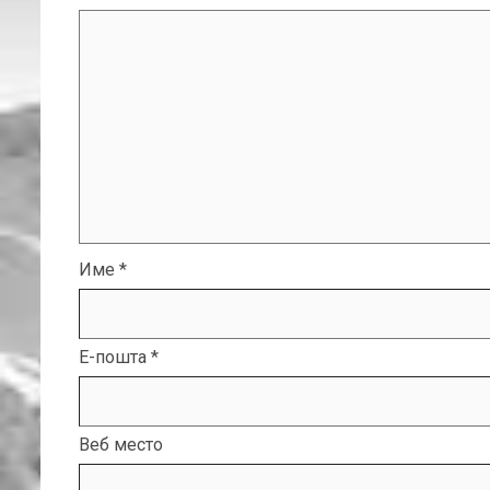
Име
*
Е-пошта
*
Веб место