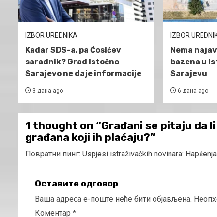
IZBOR UREDNIKA
IZBOR UREDNI
Kadar SDS-a, pa Ćosićev
Nema najav
saradnik? Grad Istočno
bazena u I
Sarajevo ne daje informacije
Sarajevu
3 дана ago
6 дана ago
1 thought on “
Građani se pitaju da li
građana koji ih plaćaju?
”
Повратни пинг:
Uspjesi istraživačkih novinara: Hapšenj
Оставите одговор
Ваша адреса е-поште неће бити објављена.
Неопх
Коментар
*