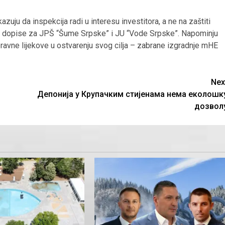
zuju da inspekcija radi u interesu investitora, a ne na zaštiti
o i dopise za JPŠ “Šume Srpske” i JU “Vode Srpske”. Napominju
pravne lijekove u ostvarenju svog cilja – zabrane izgradnje mHE
Nex
Депонија у Крупачким стијенама нема еколошк
дозвол