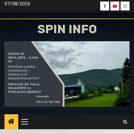
Skip
07/08/2026
Spin
Spin
Spin
to
Facebook
Youtube
Inst
content
SPIN INFO
Primary
Menu