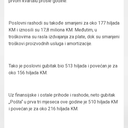
prvom kvartalu prošle godine.
Poslovni rashodi su takođe smanjeni za oko 177 hiljada
KM i iznosili su 17,8 miliona KM. Međutim, u
troškovima su rasla izdvajanja za plate, dok su smanjeni
troškovi proizvodnih usluga i amortizacije.
Tako je poslovni gubitak bio 513 hiljada i povećan je za
oko 156 hiljada KM.
Uz finansijske i ostale prihode i rashode, neto gubitak
„Pošta“ u prva tri mjeseca ove godine je 510 hiljada KM
i povećan je za oko 216 hiljada KM.