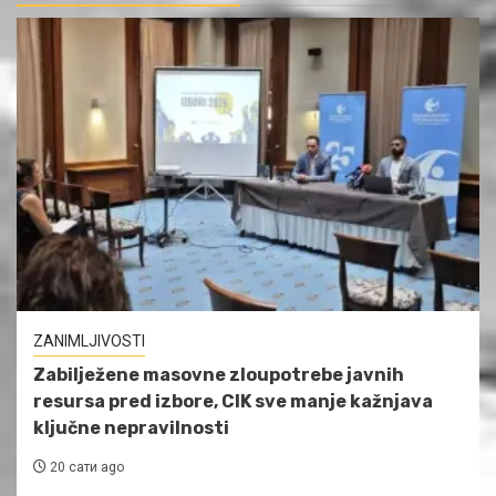
ZANIMLJIVOSTI
Zabilježene masovne zloupotrebe javnih
resursa pred izbore, CIK sve manje kažnjava
ključne nepravilnosti
20 сати ago