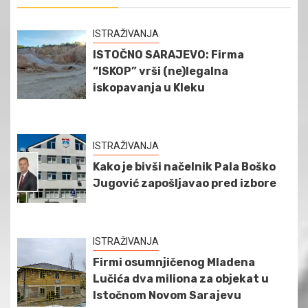
ISTRAŽIVANJA
ISTOČNO SARAJEVO: Firma
“ISKOP” vrši (ne)legalna
iskopavanja u Kleku
ISTRAŽIVANJA
Kako je bivši načelnik Pala Boško
Jugović zapošljavao pred izbore
ISTRAŽIVANJA
Firmi osumnjičenog Mladena
Lučića dva miliona za objekat u
Istočnom Novom Sarajevu