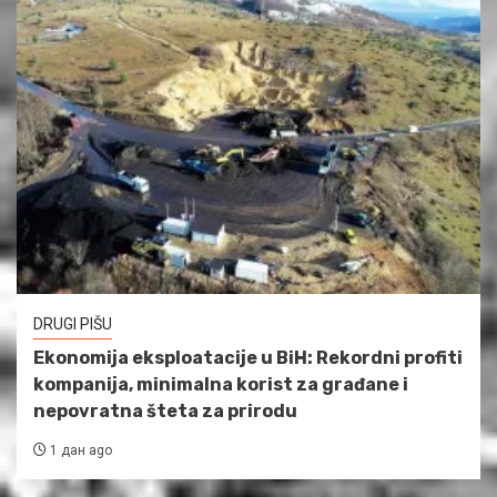
DRUGI PIŠU
Ekonomija eksploatacije u BiH: Rekordni profiti
kompanija, minimalna korist za građane i
nepovratna šteta za prirodu
1 дан ago