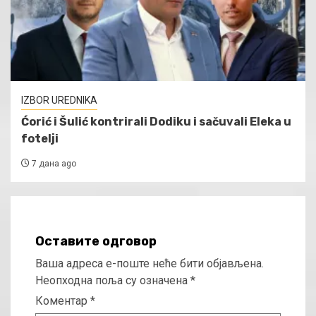
IZBOR UREDNIKA
Ćorić i Šulić kontrirali Dodiku i sačuvali Eleka u
fotelji
7 дана ago
Оставите одговор
Ваша адреса е-поште неће бити објављена.
Неопходна поља су означена
*
Коментар
*