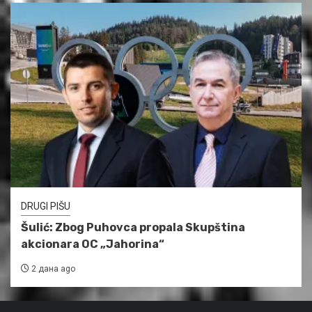
DRUGI PIŠU
Šulić: Zbog Puhovca propala Skupština
akcionara OC „Jahorina“
2 дана ago