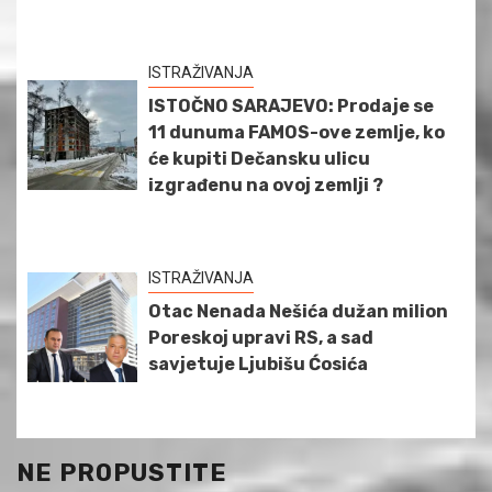
ISTRAŽIVANJA
ISTOČNO SARAJEVO: Prodaje se
11 dunuma FAMOS-ove zemlje, ko
će kupiti Dečansku ulicu
izgrađenu na ovoj zemlji ?
ISTRAŽIVANJA
Otac Nenada Nešića dužan milion
Poreskoj upravi RS, a sad
savjetuje Ljubišu Ćosića
NE PROPUSTITE