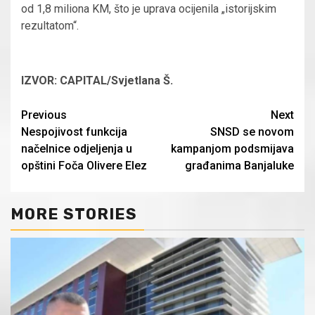
od 1,8 miliona KM, što je uprava ocijenila „istorijskim
rezultatom“.
IZVOR: CAPITAL/Svjetlana Š.
Continue
Previous
Next
Nespojivost funkcija
SNSD se novom
Reading
načelnice odjeljenja u
kampanjom podsmijava
opštini Foča Olivere Elez
građanima Banjaluke
MORE STORIES