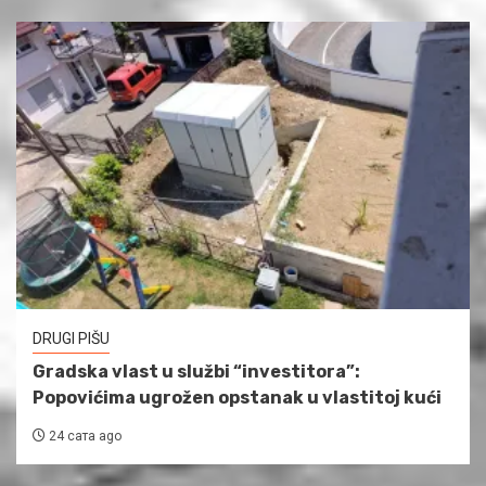
DRUGI PIŠU
Gradska vlast u službi “investitora”:
Popovićima ugrožen opstanak u vlastitoj kući
24 сата ago