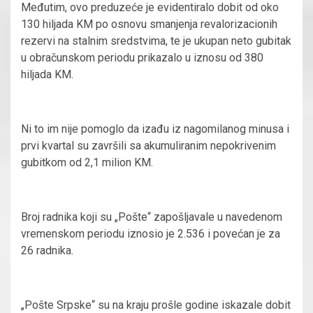
Međutim, ovo preduzeće je evidentiralo dobit od oko
130 hiljada KM po osnovu smanjenja revalorizacionih
rezervi na stalnim sredstvima, te je ukupan neto gubitak
u obračunskom periodu prikazalo u iznosu od 380
hiljada KM.
Ni to im nije pomoglo da izađu iz nagomilanog minusa i
prvi kvartal su završili sa akumuliranim nepokrivenim
gubitkom od 2,1 milion KM.
Broj radnika koji su „Pošte“ zapošljavale u navedenom
vremenskom periodu iznosio je 2.536 i povećan je za
26 radnika.
„Pošte Srpske“ su na kraju prošle godine iskazale dobit