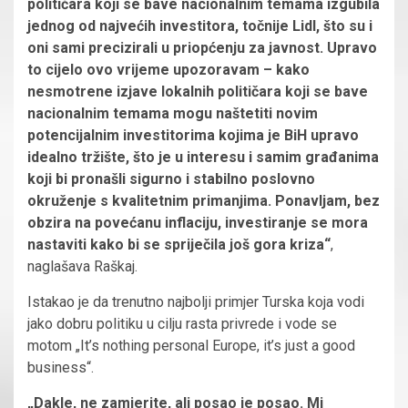
političara koji se bave nacionalnim temama izgubila
jednog od najvećih investitora, točnije Lidl, što su i
oni sami precizirali u priopćenju za javnost. Upravo
to cijelo ovo vrijeme upozoravam – kako
nesmotrene izjave lokalnih političara koji se bave
nacionalnim temama mogu naštetiti novim
potencijalnim investitorima kojima je BiH upravo
idealno tržište, što je u interesu i samim građanima
koji bi pronašli sigurno i stabilno poslovno
okruženje s kvalitetnim primanjima. Ponavljam, bez
obzira na povećanu inflaciju, investiranje se mora
nastaviti kako bi se spriječila još gora kriza“
,
naglašava Raškaj.
Istakao je da trenutno najbolji primjer Turska koja vodi
jako dobru politiku u cilju rasta privrede i vode se
motom „It’s nothing personal Europe, it’s just a good
business“.
„Dakle, ne zamjerite, ali posao je posao. Mi