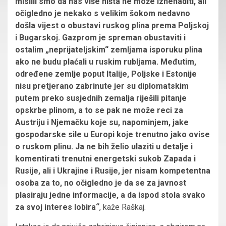
mislili smo da nas više ništa ne može iznenaditi, ali
očigledno je nekako s velikim šokom nedavno
došla vijest o obustavi ruskog plina prema Poljskoj
i Bugarskoj. Gazprom je spreman obustaviti i
ostalim „neprijateljskim“ zemljama isporuku plina
ako ne budu plaćali u ruskim rubljama. Međutim,
određene zemlje poput Italije, Poljske i Estonije
nisu pretjerano zabrinute jer su diplomatskim
putem preko susjednih zemalja riješili pitanje
opskrbe plinom, a to se pak ne može reci za
Austriju i Njemačku koje su, napominjem, jake
gospodarske sile u Europi koje trenutno jako ovise
o ruskom plinu. Ja ne bih želio ulaziti u detalje i
komentirati trenutni energetski sukob Zapada i
Rusije, ali i Ukrajine i Rusije, jer nisam kompetentna
osoba za to, no očigledno je da se za javnost
plasiraju jedne informacije, a da ispod stola svako
za svoj interes lobira“
, kaže Raškaj.