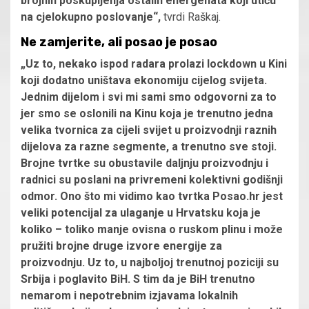
brojnih poskupljenja ostalih energenata koji utiču
na cjelokupno poslovanje“,
tvrdi Raškaj.
Ne zamjerite, ali posao je posao
„Uz to, nekako ispod radara prolazi lockdown u Kini
koji dodatno uništava ekonomiju cijelog svijeta.
Jednim dijelom i svi mi sami smo odgovorni za to
jer smo se oslonili na Kinu koja je trenutno jedna
velika tvornica za cijeli svijet u proizvodnji raznih
dijelova za razne segmente, a trenutno sve stoji.
Brojne tvrtke su obustavile daljnju proizvodnju i
radnici su poslani na privremeni kolektivni godišnji
odmor. Ono što mi vidimo kao tvrtka Posao.hr jest
veliki potencijal za ulaganje u Hrvatsku koja je
koliko – toliko manje ovisna o ruskom plinu i može
pružiti brojne druge izvore energije za
proizvodnju. Uz to, u najboljoj trenutnoj poziciji su
Srbija i poglavito BiH. S tim da je BiH trenutno
nemarom i nepotrebnim izjavama lokalnih