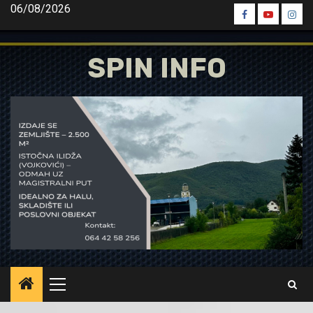
Skip
06/08/2026
Spin
Spin
Spin
to
Facebook
Youtube
Inst
content
SPIN INFO
Primary
Menu