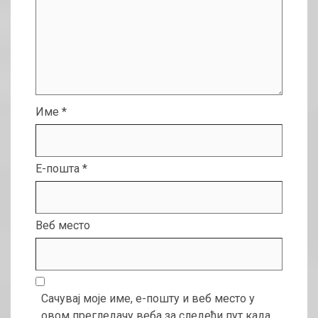
Име
*
Е-пошта
*
Веб место
Сачувај моје име, е-пошту и веб место у
овом прегледачу веба за следећи пут када