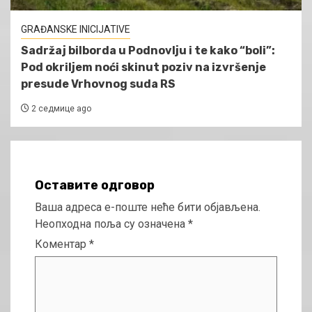
GRAĐANSKE INICIJATIVE
Sadržaj bilborda u Podnovlju i te kako “boli”:
Pod okriljem noći skinut poziv na izvršenje
presude Vrhovnog suda RS
2 седмице ago
Оставите одговор
Ваша адреса е-поште неће бити објављена.
Неопходна поља су означена
*
Коментар
*