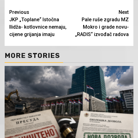
Continue
Previous
Next
JKP „Toplane“ Istočna
Pale ruše zgradu MZ
Reading
Ilidža- kotlovnice nemaju,
Mokro i grade novu-
cijene grijanja imaju
„RADIS“ izvođač radova
MORE STORIES