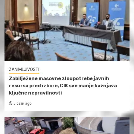
ZANIMLJIVOSTI
Zabilježene masovne zloupotrebe javnih
resursa pred izbore, CIK sve manje kažnjava
ključne nepravilnosti
5 сати ago