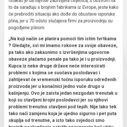
Istakao je da najviše zabrinjava činjenica, s obzirom na
to da sarađuju s brojnim fabrikama iz Evrope, jeste kako
će prebroditi situaciju ako dođe do obustave isporuke
plina, jer u 70 odsto slučajeva firmi za proizvodnju su
pogođjene plinom.
„Na koji način se planira pomoći tim istim tvrtkama
? Gledajte, svi mi imamo rokove za svoje obaveze,
pa tako ako zakasnimo s izvršenjima ugovorne
obaveze plaćamo penale pa tako je i u proizvodnji.
Kupca iz neke druge države neće interesirati
problemi s kojima se suočava poslodavac i
zahtijevat će vremenski točnu isporuku određenih
proizvoda jer u konačnici jedno vuče drugo u
kašnjenju. Ovo je zaista jedan nezgodan trenutak u
koji su stavljeni brojni poslodavci jer su njihovi
problemi trenutno stavljeni pod tepih. Nije lako tek
tako naći zamjenu koja je ujedno sigurno i pet puta
skuplja od trenutne, a isto tako svjedoci smo