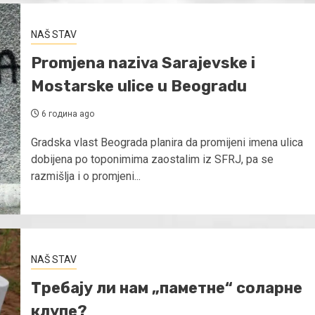
NAŠ STAV
Promjena naziva Sarajevske i
Mostarske ulice u Beogradu
6 година ago
Gradska vlast Beograda planira da promijeni imena ulica
dobijena po toponimima zaostalim iz SFRJ, pa se
razmišlja i o promjeni...
NAŠ STAV
Требају ли нам „паметне“ соларне
клупе?