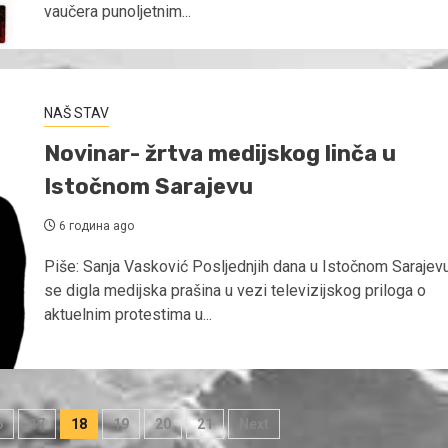
vaučera punoljetnim...
NAŠ STAV
Novinar- žrtva medijskog linča u
Istočnom Sarajevu
6 година ago
Piše: Sanja Vasković Posljednjih dana u Istočnom Sarajev
se digla medijska prašina u vezi televizijskog priloga o
aktuelnim protestima u...
6
17
18
19
20
21
Next