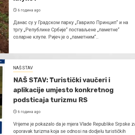
6 година ago
Данас су у Градском парку „Гаврило Принцип“ и на
тргу „Републике Србије“ постављене „паметне“
соларне клупе. Ријеч је о „паметним“...
NAŠ STAV
NAŠ STAV: Turistički vaučeri i
aplikacije umjesto konkretnog
podsticaja turizmu RS
6 година ago
Vrijeme je pokazalo da je mjera Vlade Republike Srpske z
oporavak turizma koja se odnosi na dodjelu turističkih