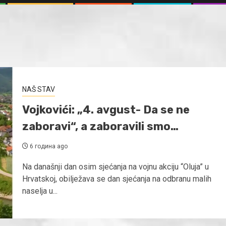
NAŠ STAV
Vojkovići: „4. avgust- Da se ne
zaboravi“, a zaboravili smo…
6 година ago
Na današnji dan osim sjećanja na vojnu akciju “Oluja” u
Hrvatskoj, obilježava se dan sjećanja na odbranu malih
naselja u...