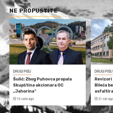
чланака
NE PROPUSTITE
DRUGI PIŠU
DRUGI PIŠU
Šulić: Zbog Puhovca propala
Revizori 
Skupština akcionara OC
Bileća b
„Jahorina“
asfaltir
15 сати ago
21 сат ag