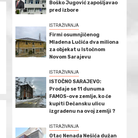
Boško Jugović zapošljavao
pred izbore
ISTRAŽIVANJA
Firmi osumnjičenog
Mladena Lučića dva miliona
za objekat u Istočnom
Novom Sarajevu
ISTRAŽIVANJA
ISTOČNO SARAJEVO:
Prodaje se 11 dunuma
FAMOS-ove zemlje, ko će
kupiti Dečansku ulicu
izgrađenu na ovoj zemlji ?
ISTRAŽIVANJA
Otac Nenada Nešića dužan