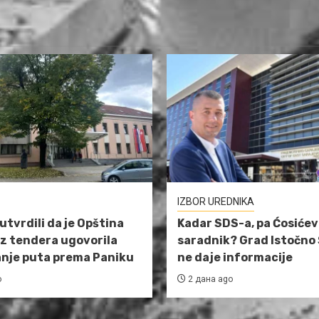
IZBOR UREDNIKA
utvrdili da je Opština
Kadar SDS-a, pa Ćosićev
ez tendera ugovorila
saradnik? Grad Istočno
anje puta prema Paniku
ne daje informacije
o
2 дана ago