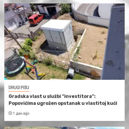
DRUGI PIŠU
Gradska vlast u službi “investitora”:
Popovićima ugrožen opstanak u vlastitoj kući
1 дан ago