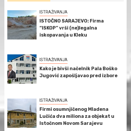
ISTRAŽIVANJA
ISTOČNO SARAJEVO: Firma
“ISKOP” vrši (ne)legalna
iskopavanja u Kleku
ISTRAŽIVANJA
Kako je bivši načelnik Pala Boško
Jugović zapošljavao pred izbore
ISTRAŽIVANJA
Firmi osumnjičenog Mladena
Lučića dva miliona za objekat u
Istočnom Novom Sarajevu