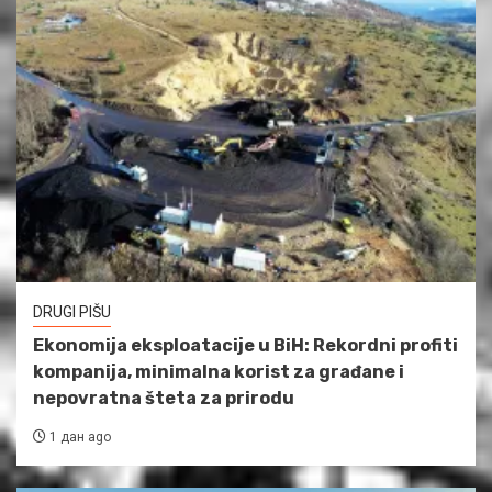
DRUGI PIŠU
Ekonomija eksploatacije u BiH: Rekordni profiti
kompanija, minimalna korist za građane i
nepovratna šteta za prirodu
1 дан ago