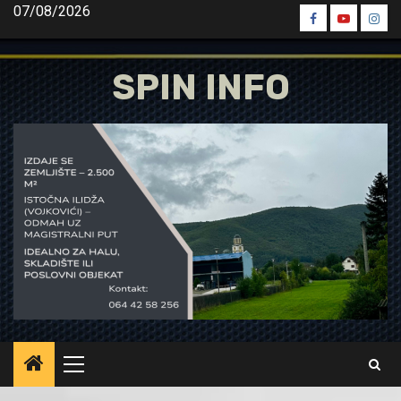
Skip
07/08/2026
Spin
Spin
Spin
to
Facebook
Youtube
Inst
content
SPIN INFO
Primary
Menu