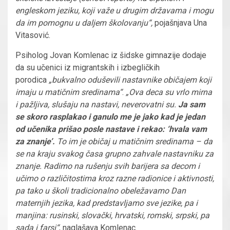
engleskom jeziku, koji važe u drugim državama i mogu
da im pomognu u daljem školovanju“,
pojašnjava Una
Vitasović.
Psiholog Jovan Komlenac iz šidske gimnazije dodaje
da su učenici iz migrantskih i izbegličkih
porodica
„bukvalno oduševili nastavnike običajem koji
imaju u matičnim sredinama“
.
„Ova deca su vrlo mirna
i pažljiva, slušaju na nastavi, neverovatni su.
Ja sam
se skoro rasplakao i ganulo me je jako kad je jedan
od učenika prišao posle nastave i rekao: ‘hvala vam
za znanje’.
To im je običaj u matičnim sredinama – da
se na kraju svakog časa grupno zahvale nastavniku za
znanje. Radimo na rušenju svih barijera sa decom i
učimo o različitostima kroz razne radionice i aktivnosti,
pa tako u školi tradicionalno obeležavamo Dan
maternjih jezika, kad predstavljamo sve jezike, pa i
manjina: rusinski, slovački, hrvatski, romski, srpski, pa
sada i farsi“
, naglašava Komlenac.