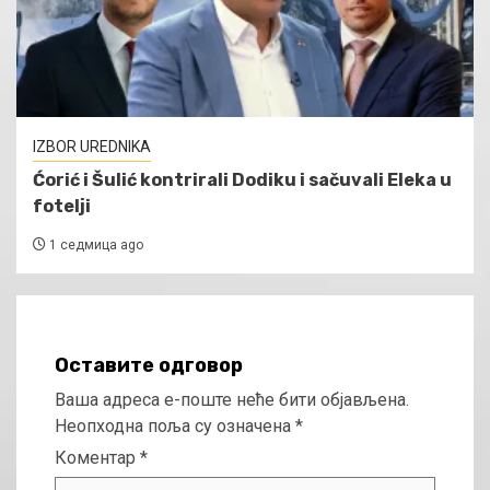
IZBOR UREDNIKA
Ćorić i Šulić kontrirali Dodiku i sačuvali Eleka u
fotelji
1 седмица ago
Оставите одговор
Ваша адреса е-поште неће бити објављена.
Неопходна поља су означена
*
Коментар
*