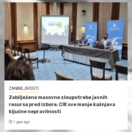
ZANIMLJIVOSTI
Zabilježene masovne zloupotrebe javnih
resursa pred izbore, CIK sve manje kažnjava
ključne nepravilnosti
1 дан ago