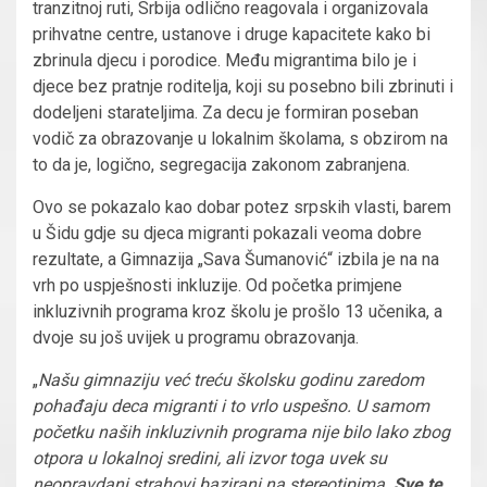
tranzitnoj ruti, Srbija odlično reagovala i organizovala
prihvatne centre, ustanove i druge kapacitete kako bi
zbrinula djecu i porodice. Među migrantima bilo je i
djece bez pratnje roditelja, koji su posebno bili zbrinuti i
dodeljeni starateljima. Za decu je formiran poseban
vodič za obrazovanje u lokalnim školama, s obzirom na
to da je, logično, segregacija zakonom zabranjena.
Ovo se pokazalo kao dobar potez srpskih vlasti, barem
u Šidu gdje su djeca migranti pokazali veoma dobre
rezultate, a Gimnazija „Sava Šumanović“ izbila je na na
vrh po uspješnosti inkluzije. Od početka primjene
inkluzivnih programa kroz školu je prošlo 13 učenika, a
dvoje su još uvijek u programu obrazovanja.
„
Našu gimnaziju već treću školsku godinu zaredom
pohađaju deca migranti i to vrlo uspešno. U samom
početku naših inkluzivnih programa nije bilo lako zbog
otpora u lokalnoj sredini, ali izvor toga uvek su
neopravdani strahovi bazirani na stereotipima.
Sve te