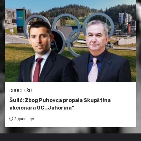
DRUGI PIŠU
Šulić: Zbog Puhovca propala Skupština
akcionara OC „Jahorina“
2 дана ago