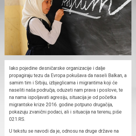
Iako pojedine desničarske organizacije i dalje
propagiraju tezu da Evropa pokušava da naseli Balkan, a
samim tim i Srbiju, izbјeglicama i migrantima koji će
naseliti naša područja, oduzeti nam prava i poslove, te
na nama ispoljavati agresiju, situacija je od početka
migrantske krize 2016. godine potpuno drugačija,
pokazuju zvanični podaci, ali i situacija na terenu, piše
021.RS.
U tekstu se navodi da je, odnosu na druge države na