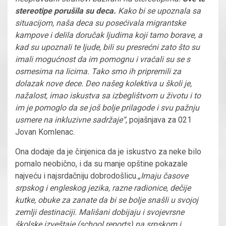
stereotipe porušila su deca.
Kako bi se upoznala sa
situacijom, naša deca su posećivala migrantske
kampove i delila doručak ljudima koji tamo borave, a
kad su upoznali te ljude, bili su presrećni zato što su
imali mogućnost da im pomognu i vraćali su se s
osmesima na licima. Tako smo ih pripremili za
dolazak nove dece. Deo našeg kolektiva u školi je,
nažalost, imao iskustva sa izbeglištvom u životu i to
im je pomoglo da se još bolje prilagode i svu pažnju
usmere na inkluzivne sadržaje“
, pojašnjava za 021
Jovan Komlenac.
Ona dodaje da je činjenica da je iskustvo za neke bilo
pomalo neobično, i da su manje opštine pokazale
najveću i najsrdačniju dobrodošlicu.
„Imaju časove
srpskog i engleskog jezika, razne radionice, dečije
kutke, obuke za zanate da bi se bolje snašli u svojoj
zemlji destinaciji. Mališani dobijaju i svojevrsne
školske izveštaje (school reports) na srpskom i