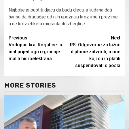
Najbolje je pustiti djecu da budu djeca, a ljudima dati
šansu da drugačije od njih upoznaju kroz ime i prezime,
a ne kroz etiketu migranta ili izbeglice.
Continue
Previous
Next
Vodopad kraj Rogatice- u
RS: Odgovorne za lažne
Reading
inat prijedlogu izgradnje
diplome zatvoriti, a one
malih hidroelektrana
koji su ih platili
suspendovati s posla
MORE STORIES