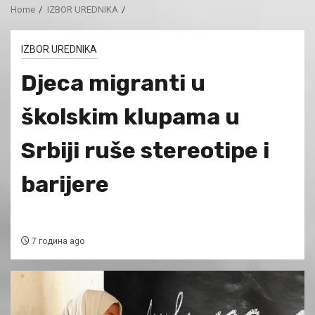
Home
IZBOR UREDNIKA
IZBOR UREDNIKA
Dјeca migranti u
školskim klupama u
Srbiji ruše stereotipe i
barijere
7 година ago