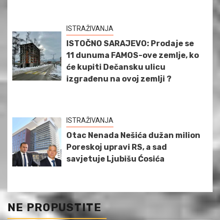
ISTRAŽIVANJA
ISTOČNO SARAJEVO: Prodaje se
11 dunuma FAMOS-ove zemlje, ko
će kupiti Dečansku ulicu
izgrađenu na ovoj zemlji ?
ISTRAŽIVANJA
Otac Nenada Nešića dužan milion
Poreskoj upravi RS, a sad
savjetuje Ljubišu Ćosića
NE PROPUSTITE