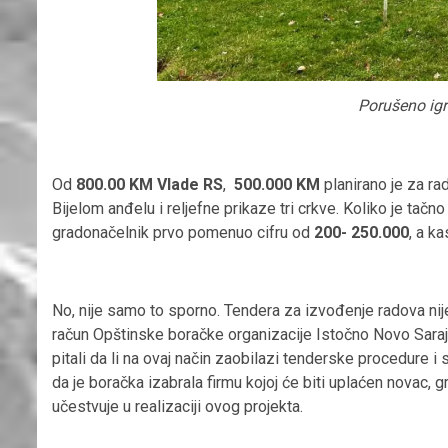
Porušeno igra
Od
800.00 KM Vlade RS
,
500.000 KM
planirano je za ra
Bijelom anđelu i reljefne prikaze tri crkve. Koliko je tač
gradonačelnik prvo pomenuo cifru od
200- 250.000
, a ka
No, nije samo to sporno. Tendera za izvođenje radova nije
račun Opštinske boračke organizacije Istočno Novo Sara
pitali da li na ovaj način zaobilazi tenderske procedure 
da je boračka izabrala firmu kojoj će biti uplaćen novac, gr
učestvuje u realizaciji ovog projekta.