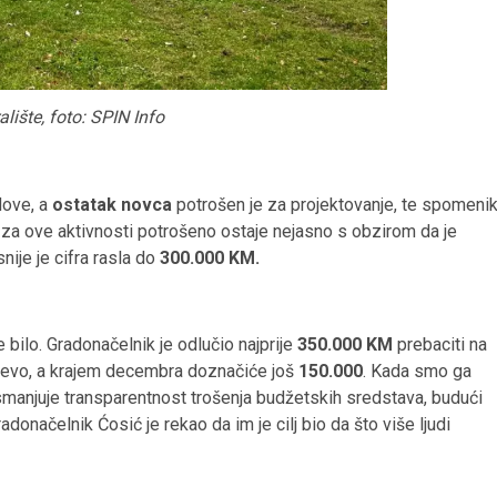
lište, foto: SPIN Info
dove, a
ostatak novca
potrošen je za projektovanje, te spomeni
no za ove aktivnosti potrošeno ostaje nejasno s obzirom da je
snije je cifra rasla do
300.000 KM.
 bilo. Gradonačelnik je odlučio najprije
350.000 KM
prebaciti na
jevo, a krajem decembra doznačiće još
150.000
. Kada smo ga
i smanjuje transparentnost trošenja budžetskih sredstava, budući
adonačelnik Ćosić je rekao da im je cilj bio da što više ljudi