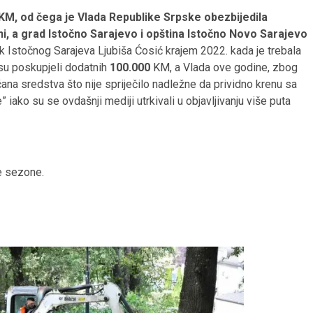
0 KM, od čega je Vlada Republike Srpske obezbijedila
i, a grad Istočno Sarajevo i opština Istočno Novo Sarajevo
ik Istočnog Sarajeva Ljubiša Ćosić krajem 2022. kada je trebala
 su poskupjeli dodatnih
100.000
KM, a Vlada ove godine, zbog
včana sredstva što nije spriječilo nadležne da prividno krenu sa
ko su se ovdašnji mediji utrkivali u objavljivanju više puta
e sezone.